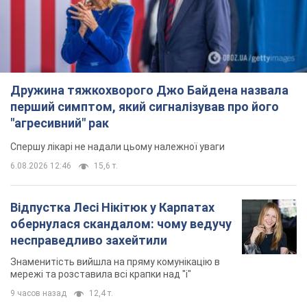
Дружина тяжкохворого Джо Байдена назвала
перший симптом, який сигналізував про його
"агресивний" рак
Спершу лікарі не надали цьому належної уваги
6.08.2026 12:46
15,6 т.
Відпустка Лесі Нікітюк у Карпатах
обернулася скандалом: чому ведучу
несправедливо захейтили
Знаменитість вийшла на пряму комунікацію в
мережі та розставила всі крапки над "і"
9 часов назад
12,4 т.