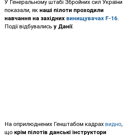
У Генеральному штабі Збройних сил України
показали, як
наші пілоти проходили
навчання на західних
винищувачах F-16
.
Події відбувались
у Данії
.
На оприлюднених Генштабом кадрах
видно
,
що
крім пілотів данські інструктори