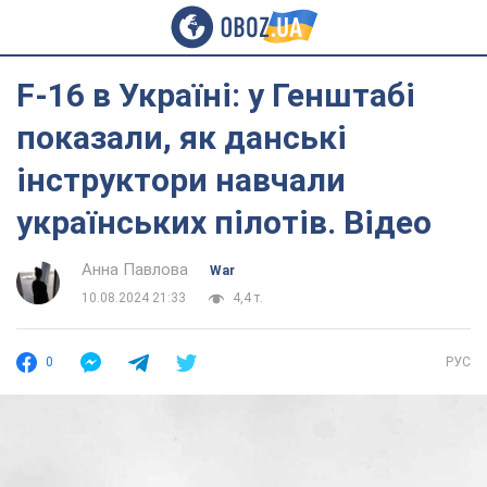
F-16 в Україні: у Генштабі
показали, як данські
інструктори навчали
українських пілотів. Відео
Анна Павлова
War
10.08.2024 21:33
4,4 т.
0
РУС