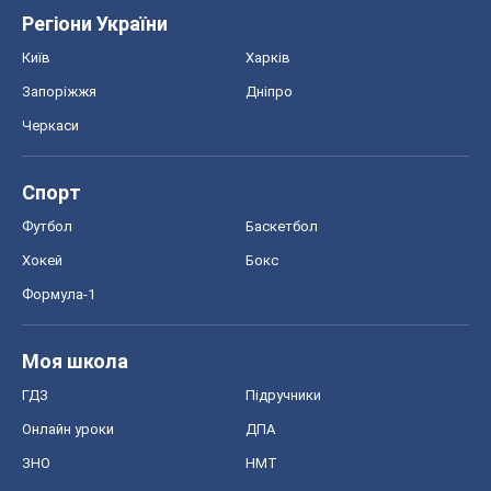
Регіони України
Київ
Харків
Запоріжжя
Дніпро
Черкаси
Спорт
Футбол
Баскетбол
Хокей
Бокс
Формула-1
Моя школа
ГДЗ
Підручники
Онлайн уроки
ДПА
ЗНО
НМТ