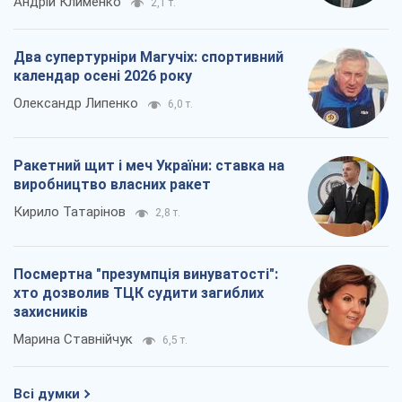
Андрій Клименко
2,1 т.
Два супертурніри Магучіх: спортивний
календар осені 2026 року
Олександр Липенко
6,0 т.
Ракетний щит і меч України: ставка на
виробництво власних ракет
Кирило Татарінов
2,8 т.
Посмертна "презумпція винуватості":
хто дозволив ТЦК судити загиблих
захисників
Марина Ставнійчук
6,5 т.
Всі думки