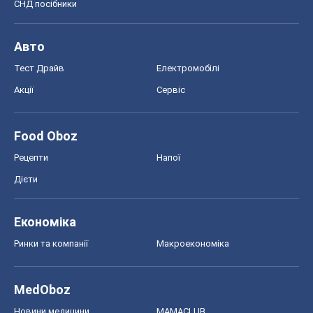
СНД посібники
Авто
Тест Драйв
Електромобілі
Акції
Сервіс
Food Oboz
Рецепти
Напої
Дієти
Економіка
Ринки та компанії
Макроекономіка
MedOboz
Новини медицини
MAMACLUB