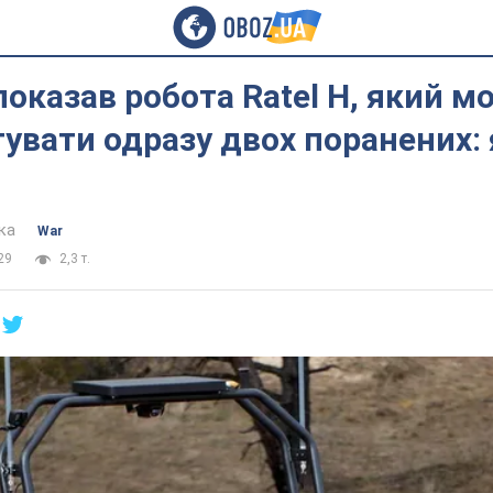
оказав робота Ratel Н, який м
увати одразу двох поранених: 
ка
War
29
2,3 т.