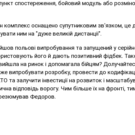
пункт спостереження, бойовий модуль або розмін
н комплекс оснащено супутниковим зв'язком, це 
увати ним на "дуже великій дистанції".
ойшов польові випробування та запущений у серій
ористовують його й дають позитивний фідбек. Так
вийшла на ринок і допомагала бійцям? Долучайте
е випробувати розробку, провести до кодифікаці
О та залучити інвестиції на розвиток і масштабув
чна відповідь ворогу. Чим більше їх на фронті, т
– резюмував Федоров.