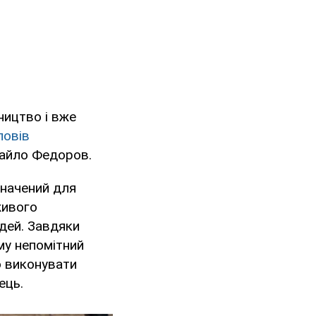
ництво і вже
повів
хайло Федоров.
значений для
живого
дей. Завдяки
му непомітний
о виконувати
ець.