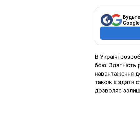
Будьте
Google
В Україні розро
бою. Здатність 
навантаження д
також є здатніс
дозволяє залиш