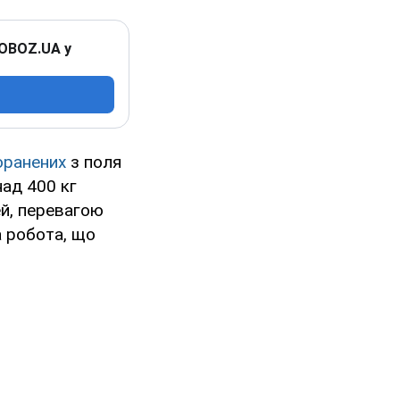
 OBOZ.UA у
поранених
з поля
над 400 кг
й, перевагою
а робота, що