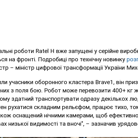
льні роботи Ratel Н вже запущені у серійне вироб
я на фронті. Подробиці про технічну новинку
роз
істр – міністр цифрової трансформації України Ми
или учасники оборонного кластера Brave1, він при
ених з поля бою. Робот може перевозити 400+ кг 
тому здатний транспортувати одразу декількох лю
тен рухатися складним рельєфом, працює тихо, то
також оснащений нічними камерами, щоб ефективн
ах низької видимості та вночі", – зазначив урядов