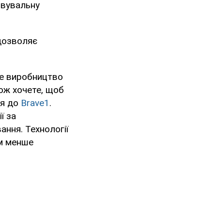
овувальну
дозволяє
не виробництво
ож хочете, щоб
ся до
Brave1
.
ї за
ання. Технології
им менше