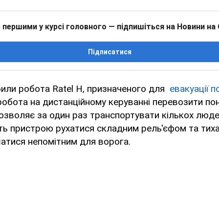
 першими у курсі головного — підпишіться на Новини на
Підписатися
били робота Ratel Н, призначеного для
евакуації 
робота на дистанційному керуванні перевозити по
озволяє за один раз транспортувати кількох люде
ть пристрою рухатися складним рель'єфом та тих
атися непомітним для ворога.