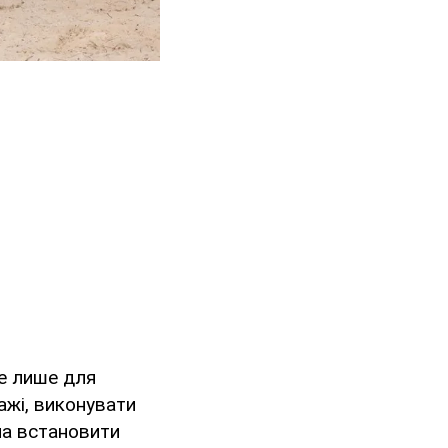
не лише для
ажі, виконувати
на встановити