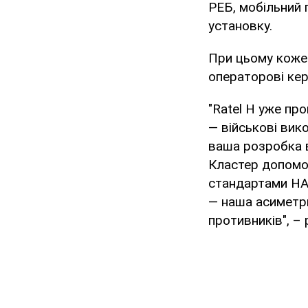
РЕБ, мобільний 
установку.
При цьому коже
операторові кер
"Ratel Н уже пр
— військові вик
ваша розробка 
Кластер допомож
стандартами НАТ
— наша асиметри
противників", 