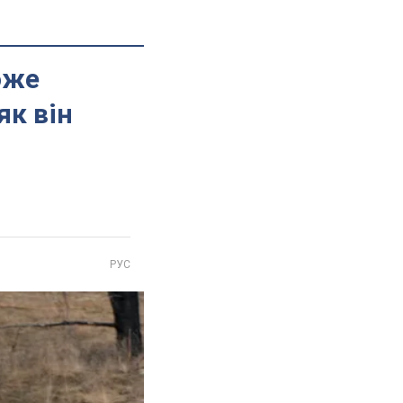
оже
як він
РУС