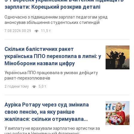
зарплати: Корецький розкрив деталі
Одночасно з підвищенням зарплат педагогам уряд
анонсував збільшення студентських стипендій
7.08.2026 00:29
11,5 т.
Скільки балістичних ракет
українська ППО перехопила в липні: у
Міноборони назвали цифру
Українська ППО працювала в умовах дефіциту
ракет-перехоплювачів
2 години тому
5,0 т.
Ауріка Ротару через суд змінила
свою пенсію, на яку раніше
жалілася: скільки отримувала
співачка
У виплату не врахували зарплатню артистки за
час роботи в Чернівецькій філармонії