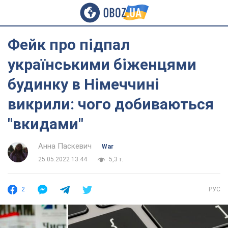
Фейк про підпал
українськими біженцями
будинку в Німеччині
викрили: чого добиваються
"вкидами"
Анна Паскевич
War
25.05.2022 13:44
5,3 т.
2
РУС