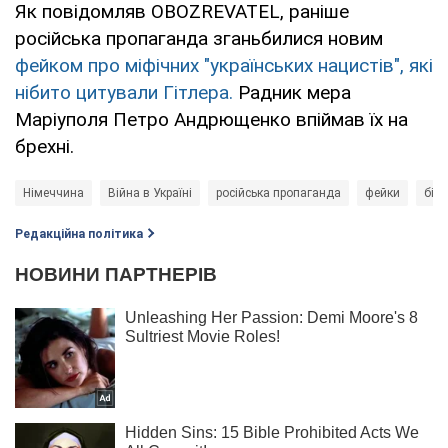
Як повідомляв OBOZREVATEL, раніше
російська пропаганда зганьбилися новим
фейком про міфічних "українських нацистів", які
нібито цитували Гітлера.
Радник мера
Маріуполя Петро Андрющенко впіймав їх на
брехні.
Німеччина
Війна в Україні
російська пропаганда
фейки
біже
Редакційна політика