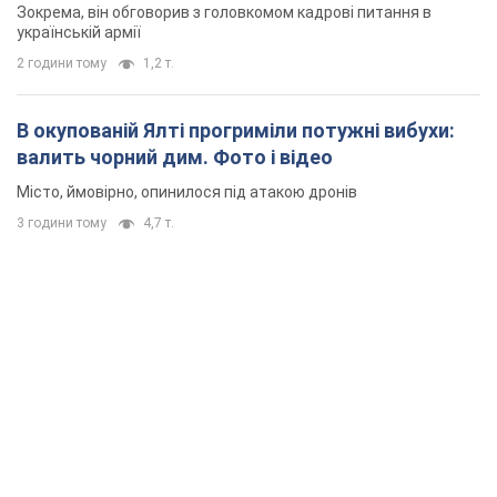
Зокрема, він обговорив з головкомом кадрові питання в
українській армії
2 години тому
1,2 т.
В окупованій Ялті прогриміли потужні вибухи:
валить чорний дим. Фото і відео
Місто, ймовірно, опинилося під атакою дронів
3 години тому
4,7 т.