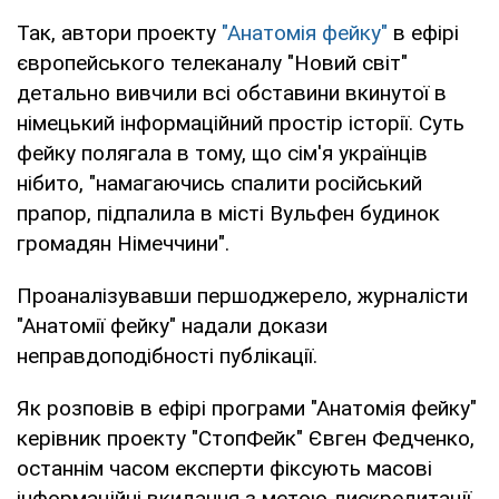
Так, автори проекту
"Анатомія фейку"
в ефірі
європейського телеканалу "Новий світ"
детально вивчили всі обставини вкинутої в
німецький інформаційний простір історії. Суть
фейку полягала в тому, що сім'я українців
нібито, "намагаючись спалити російський
прапор, підпалила в місті Вульфен будинок
громадян Німеччини".
Проаналізувавши першоджерело, журналісти
"Анатомії фейку" надали докази
неправдоподібності публікації.
Як розповів в ефірі програми "Анатомія фейку"
керівник проекту "СтопФейк" Євген Федченко,
останнім часом експерти фіксують масові
інформаційні вкидання з метою дискредитації