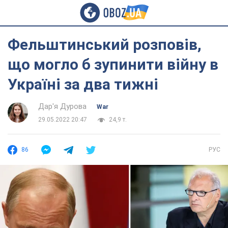
Фельштинський розповів,
що могло б зупинити війну в
Україні за два тижні
Дар'я Дурова
War
29.05.2022 20:47
24,9 т.
86
РУС