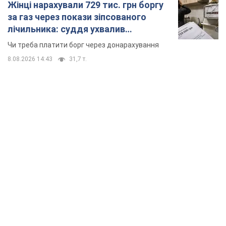
Жінці нарахували 729 тис. грн боргу
за газ через покази зіпсованого
лічильника: суддя ухвалив
неочікуване рішення
Чи треба платити борг через донарахування
8.08.2026 14:43
31,7 т.