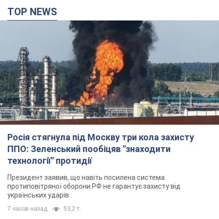
TOP NEWS
Росія стягнула під Москву три кола захисту
ППО: Зеленський пообіцяв "знаходити
технології" протидії
Президент заявив, що навіть посилена система
протиповітряної оборони РФ не гарантує захисту від
українських ударів
7 часов назад
53,2 т.