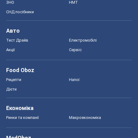
ЗНО
НМТ
СНД посібники
Авто
Тест Драйв
Електромобілі
Акції
Сервіс
Food Oboz
Рецепти
Напої
Дієти
Економіка
Ринки та компанії
Макроекономіка
MedOboz