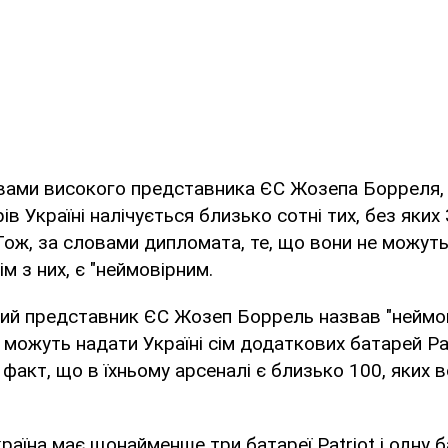
вами високого представника ЄС Жозепа Борреля, 
ів Україні налічується близько сотні тих, без яких
Тож, за словами дипломата, те, що вони не можуть
ім з них, є "неймовірним.
кий представник ЄС Жозеп Боррель назвав "неймов
е можуть надати Україні сім додаткових батарей Pat
факт, що в їхньому арсеналі є близько 100, яких 
країна має щонайменше три батареї Patriot і одну