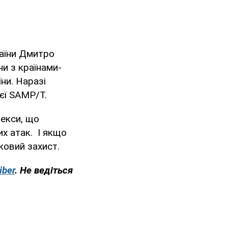
раїни Дмитро
ни з країнами-
ни. Наразі
ієї SAMP/T.
лекси, що
их атак. І якщо
ковий захист.
iber
. Не ведіться