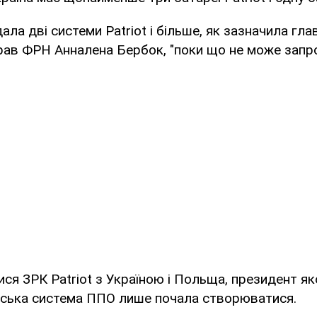
ала дві системи Patriot і більше, як зазначила гла
рав ФРН Анналена Бербок, "поки що не може запро
ися ЗРК Patriot з Україною і Польща, президент я
ьська система ППО лише почала створюватися.