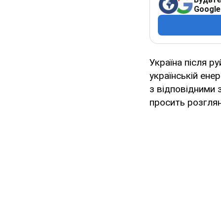
Google
Україна після р
українській ене
з відповідними 
просить розгля