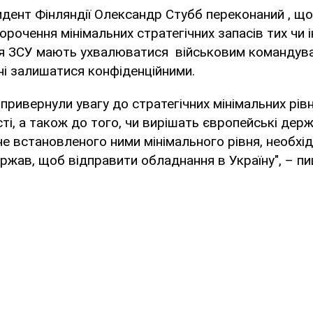
дент Фінляндії Олександр Стубб переконаний , що
орочення мінімальних стратегічних запасів тих чи
я ЗСУ мають ухвалюватися військовим командув
нні залишатися конфіденційними.
 привернули увагу до стратегічних мінімальних рівн
і, а також до того, чи вирішать європейські де
е встановленого ними мінімального рівня, необхі
ержав, щоб відправити обладнання в Україну", – пи