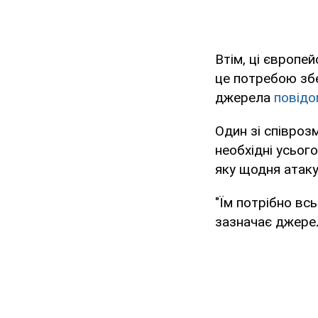
Втім, ці європе
це потребою збе
джерела
повідо
Один зі співроз
необхідні усього
яку щодня атаку
"Їм потрібно всь
зазначає джере