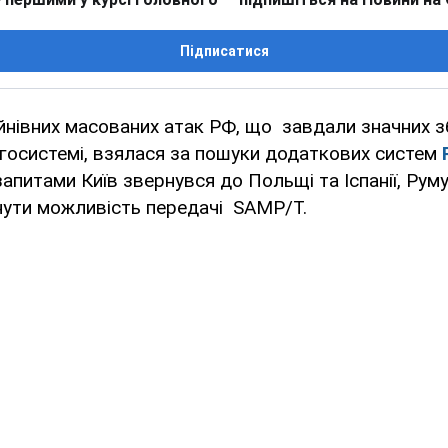
Підписатися
уйнівних масованих атак РФ, що завдали значних з
ргосистемі, взялася за пошуки додаткових систем
запитами Київ звернувся до Польщі та Іспанії, Рум
нути можливість передачі SAMP/T.