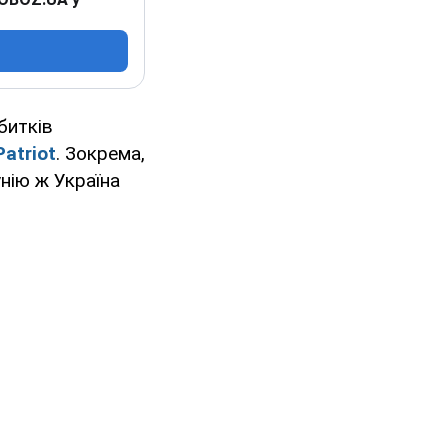
битків
Patriot
. Зокрема,
унію ж Україна