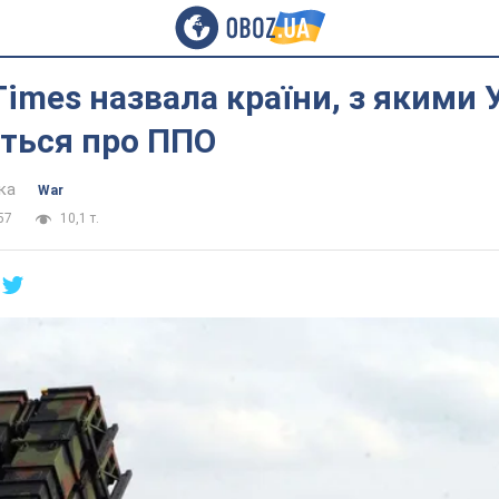
 Times назвала країни, з якими 
ться про ППО
ка
War
57
10,1 т.