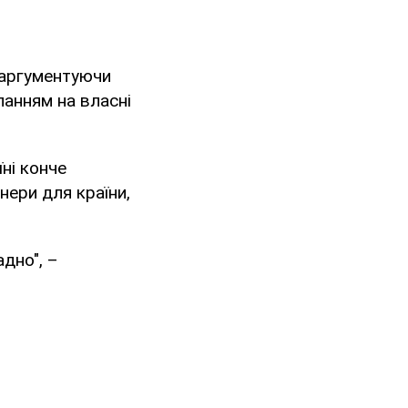
, аргументуючи
ланням на власні
ні конче
тнери для країни,
адно", –