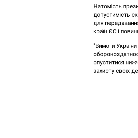
Натомість прези
допустимість ск
для передаванн
країн ЄС і пови
"Вимоги України
обороноздатност
опуститися нижч
захисту своїх д