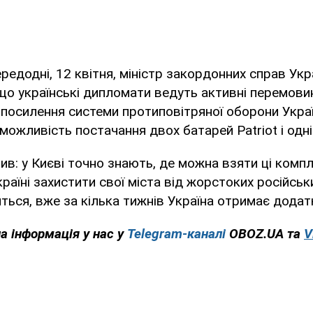
редодні, 12 квітня, міністр закордонних справ Ук
 що українські дипломати ведуть активні перемови
посилення системи протиповітряної оборони Украї
ожливість постачання двох батарей Patriot і одн
ив: у Києві точно знають, де можна взяти ці комп
раїні захистити свої міста від жорстоких російськ
ться, вже за кілька тижнів Україна отримає додат
на інформація у нас у
Telegram-каналі
OBOZ.UA та
V