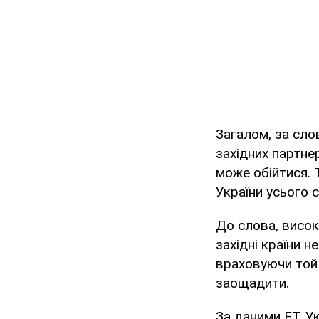
Загалом, за сло
західних партнер
може обійтися. 
України усього с
До слова, висо
західні країни н
враховуючи той 
заощадити.
За даними FT, У