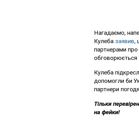
Нагадаємо, напе
Кулеба
заявив
,
партнерами про 
обговорюється м
Кулеба підкресл
допомогли би Ук
партнери погодя
Тільки перевіре
на фейки!