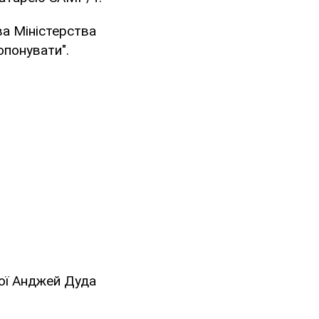
ва Міністерства
понувати".
кої Анджей Дуда