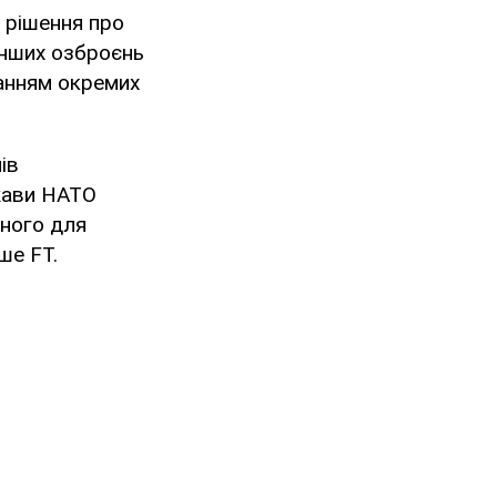
 рішення про
 інших озброєнь
анням окремих
ів
ржави НАТО
дного для
ше FT.