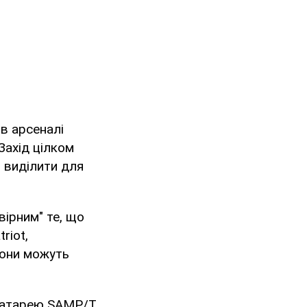
в арсеналі
 Захід цілком
 виділити для
ірним" те, що
riot,
вони можуть
 батарею SAMP/T.