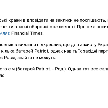
йські країни відповідати на заклики не поспішають
регти власні оборонні можливості. Про це з поси
мляє
Financial Times.
мовників видання підкреслив, що для захисту Украї
 кілька батарей Patriot, однак навіть їх західні пар
є Росія, знайти не можуть.
ого сім (батарей Patriot. - Ред.). Однак тут все скл
ло.