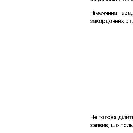
Німеччина перед
закордонних сп
Не готова ділит
заявив, що пол