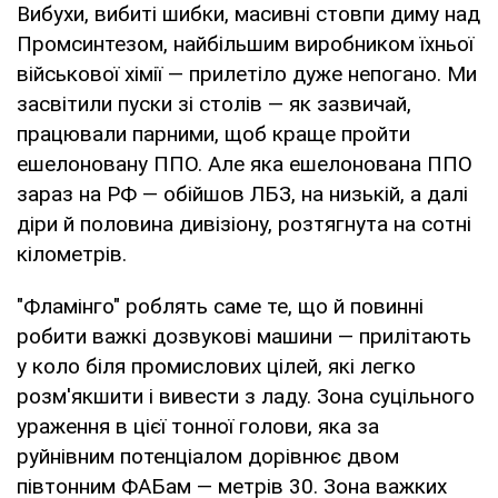
Вибухи, вибиті шибки, масивні стовпи диму над
Промсинтезом, найбільшим виробником їхньої
військової хімії — прилетіло дуже непогано. Ми
засвітили пуски зі столів — як зазвичай,
працювали парними, щоб краще пройти
ешелоновану ППО. Але яка ешелонована ППО
зараз на РФ — обійшов ЛБЗ, на низькій, а далі
діри й половина дивізіону, розтягнута на сотні
кілометрів.
"Фламінго" роблять саме те, що й повинні
робити важкі дозвукові машини — прилітають
у коло біля промислових цілей, які легко
розм'якшити і вивести з ладу. Зона суцільного
ураження в цієї тонної голови, яка за
руйнівним потенціалом дорівнює двом
півтонним ФАБам — метрів 30. Зона важких