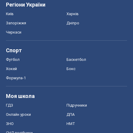
Футбол
Баскетбол
Хокей
Бокс
Формула-1
Моя школа
ГДЗ
Підручники
Онлайн уроки
ДПА
ЗНО
НМТ
СНД посібники
Авто
Тест Драйв
Електромобілі
Акції
Сервіс
Food Oboz