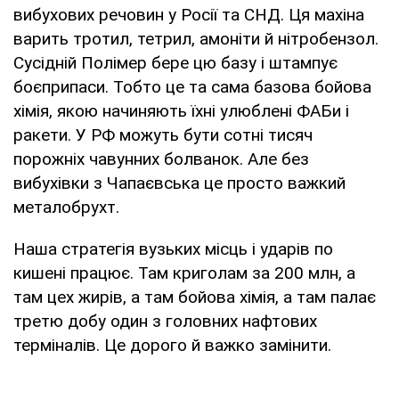
вибухових речовин у Росії та СНД. Ця махіна
варить тротил, тетрил, амоніти й нітробензол.
Сусідній Полімер бере цю базу і штампує
боєприпаси. Тобто це та сама базова бойова
хімія, якою начиняють їхні улюблені ФАБи і
ракети. У РФ можуть бути сотні тисяч
порожніх чавунних болванок. Але без
вибухівки з Чапаєвська це просто важкий
металобрухт.
Наша стратегія вузьких місць і ударів по
кишені працює. Там криголам за 200 млн, а
там цех жирів, а там бойова хімія, а там палає
третю добу один з головних нафтових
терміналів. Це дорого й важко замінити.