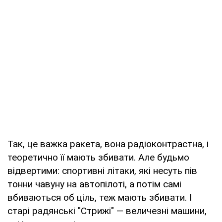
Так, це важка ракета, вона радіоконтрастна, і
теоретично її мають збивати. Але будьмо
відвертими: спортивні літаки, які несуть пів
тонни чавуну на автопілоті, а потім самі
вбиваються об ціль, теж мають збивати. І
старі радянські "Стрижі" — величезні машини,