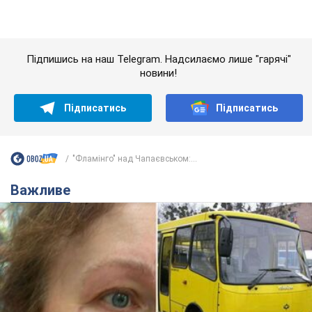
"Фламінго" над Чапаєвськом:...
Важливе
У Львові жінка спровокувала конфлікт,
розмовляючи російською мовою у маршрутці:
поліція склала адмінпротокол. Відео
На місце події прибули патрульні поліцейські та слідчо-
оперативна група