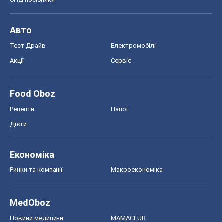
Рецепти
Напої
Дієти
Економіка
Ринки та компанії
Макроекономіка
MedOboz
Новини медицини
MAMACLUB
Шоу
Афіша
Плітки
Краса
Мода
Жіночий журнал