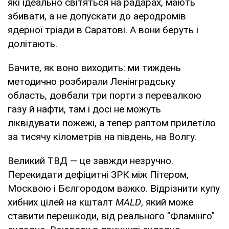
які ідеально світяться на радарах, мають
збивати, а не допускати до аеродромів
ядерної тріади в Саратові. А вони беруть і
долітають.
Бачите, як воно виходить: ми тиждень
методично розбирали Ленінградську
область, довбали три порти з перевалкою
газу й нафти, там і досі не можуть
ліквідувати пожежі, а тепер раптом прилетіло
за тисячу кілометрів на південь, на Волгу.
Великий ТВД — це завжди незручно.
Перекидати дефіцитні ЗРК між Пітером,
Москвою і Бєлгородом важко. Відрізнити купу
хибних цілей на кшталт
MALD
, який може
ставити перешкоди, від реального "Фламінго"