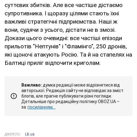
суттєвих збитків. Але все частіше дістаємо
супротивника. І щоразу цілями стають їхні
важливі стратегічні підприємства. Наші ж
вони, судячи з усього, дістати не в змозі.
Докази цього очевидні: все частіші епізоди
прильотів "Нептунів" і "Фламінго", 250 дронів,
які щоночі атакують Росію. Та й на стапелях на
Балтиці приліг відпочити криголам.
Важливо:
думка редакції може відрізнятися від
авторської. Редакція сайту не відповідає за зміст
блогів, але прагне публікувати різні погляди.
Детальніше про редакційну політику OBOZ.UA –
за
посиланням...
LB.ua
ДЖЕРЕЛО: