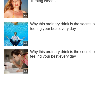
Підпишись на наш Telegram. Надсилаємо лише "гарячі"
новини!
Підписатись
Підписатись