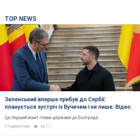
Зеленський вперше прибув до Сербії:
планується зустріч із Вучичем і не лише. Відео
Це перший візит глави держави до Бєлграда
3 години тому
43,7 т.
"Верніть Федорова": у містах України 23-й день
поспіль тривають масові мітинги з
картонками. Фото і відео
Учасники акцій продовжують серію щоденних протестів
2 години тому
1,4 т.
Сенат США схвалив законопроєкт Грема про