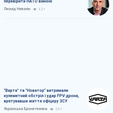
"Варта" та "Новатор" витримали
кулеметний обстріл і удар FPV-дрона,
врятувавши життя офіцеру ЗСУ
Українська Бронетехніка
2,5 т.
КНДР як каталізатор війни, або Про
новий етап російсько-
північнокорейського союзу
Олексій Кущ
2,6 т.
Вихід до еліти ЧС та тріумф "Сокола":