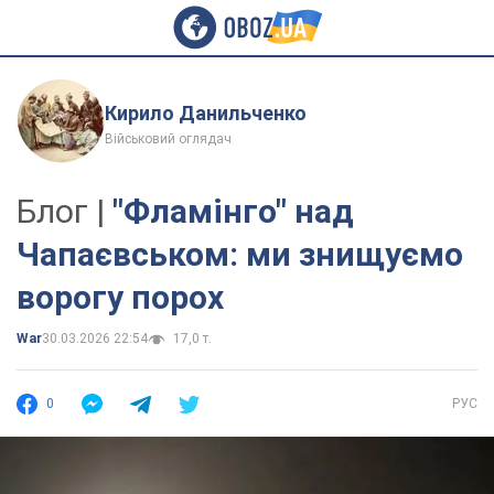
Кирило Данильченко
Військовий оглядач
Блог |
"Фламінго" над
Чапаєвськом: ми знищуємо
ворогу порох
War
30.03.2026 22:54
17,0 т.
0
РУС