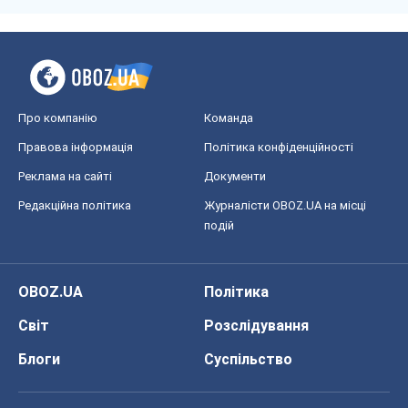
Редакційна політика
Журналісти OBOZ.UA на місці
подій
OBOZ.UA
Політика
Світ
Розслідування
Блоги
Суспільство
Регіони України
Київ
Харків
Запоріжжя
Дніпро
Черкаси
Спорт