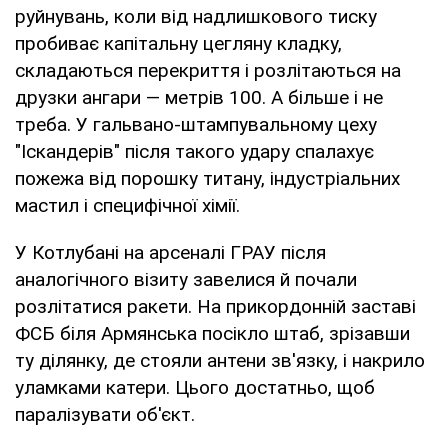
руйнувань, коли від надлишкового тиску
пробиває капітальну цегляну кладку,
складаються перекриття і розлітаються на
друзки ангари — метрів 100. А більше і не
треба. У гальвано-штампувальному цеху
"Іскандерів" після такого удару спалахує
пожежа від порошку титану, індустріальних
мастил і специфічної хімії.
У Котлубані на арсеналі ГРАУ після
аналогічного візиту завелися й почали
розлітатися ракети. На прикордонній заставі
ФСБ біля Армянська посікло штаб, зрізавши
ту ділянку, де стояли антени зв'язку, і накрило
уламками катери. Цього достатньо, щоб
паралізувати об'єкт.