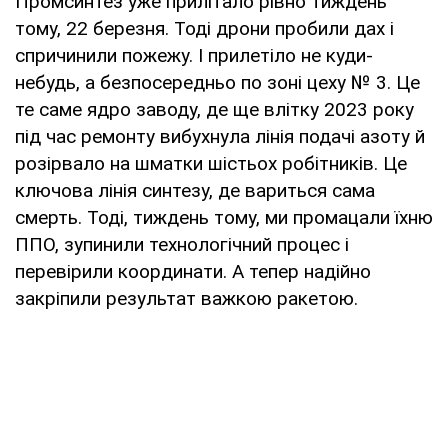
Промсинтез уже прилітало рівно тиждень
тому, 22 березня. Тоді дрони пробили дах і
спричинили пожежу. І прилетіло не куди-
небудь, а безпосередньо по зоні цеху № 3. Це
те саме ядро заводу, де ще влітку 2023 року
під час ремонту вибухнула лінія подачі азоту й
розірвало на шматки шістьох робітників. Це
ключова лінія синтезу, де вариться сама
смерть. Тоді, тиждень тому, ми промацали їхню
ППО, зупинили технологічний процес і
перевірили координати. А тепер надійно
закріпили результат важкою ракетою.