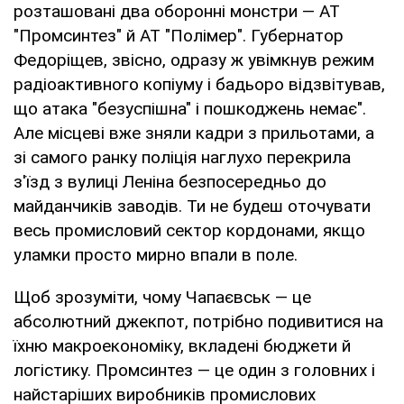
розташовані два оборонні монстри — АТ
"Промсинтез" й АТ "Полімер". Губернатор
Федоріщев, звісно, одразу ж увімкнув режим
радіоактивного копіуму і бадьоро відзвітував,
що атака "безуспішна" і пошкоджень немає".
Але місцеві вже зняли кадри з прильотами, а
зі самого ранку поліція наглухо перекрила
з'їзд з вулиці Леніна безпосередньо до
майданчиків заводів. Ти не будеш оточувати
весь промисловий сектор кордонами, якщо
уламки просто мирно впали в поле.
Щоб зрозуміти, чому Чапаєвськ — це
абсолютний джекпот, потрібно подивитися на
їхню макроекономіку, вкладені бюджети й
логістику. Промсинтез — це один з головних і
найстаріших виробників промислових