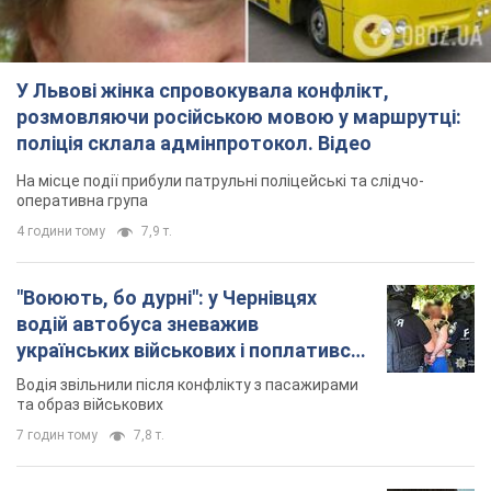
4 години тому
7,9 т.
"Воюють, бо дурні": у Чернівцях
водій автобуса зневажив
українських військових і поплатився.
Відео
Водія звільнили після конфлікту з пасажирами
та образ військових
7 годин тому
7,8 т.
"Не слідкує за сексуальністю": у
Києві консультант салону краси
образив жінку після хімієтерапії,
розгорівся скандал. Фото
Працівник салону почав надавати оцінку
зовнішності жінки, сказавши, що вона носить
"чоловічу стрижку"
13 хвилин тому
7,6 т.