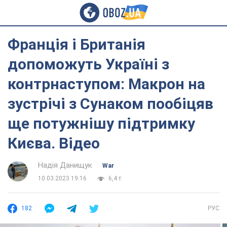
Франція і Британія
допоможуть Україні з
контрнаступом: Макрон на
зустрічі з Сунаком пообіцяв
ще потужнішу підтримку
Києва. Відео
Надія Данищук
War
10.03.2023 19:16
6,4 т.
182
РУС