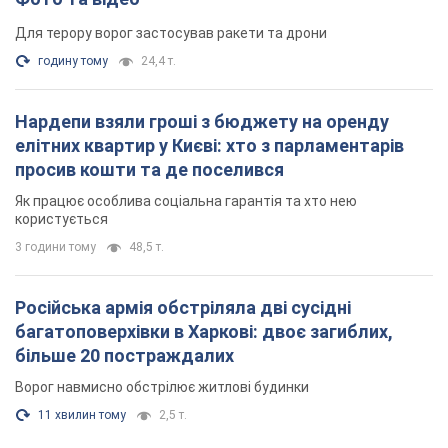
Для терору ворог застосував ракети та дрони
годину тому
24,4 т.
Нардепи взяли гроші з бюджету на оренду
елітних квартир у Києві: хто з парламентарів
просив кошти та де поселився
Як працює особлива соціальна гарантія та хто нею
користується
3 години тому
48,5 т.
Російська армія обстріляла дві сусідні
багатоповерхівки в Харкові: двоє загиблих,
більше 20 постраждалих
Ворог навмисно обстрілює житлові будинки
11 хвилин тому
2,5 т.