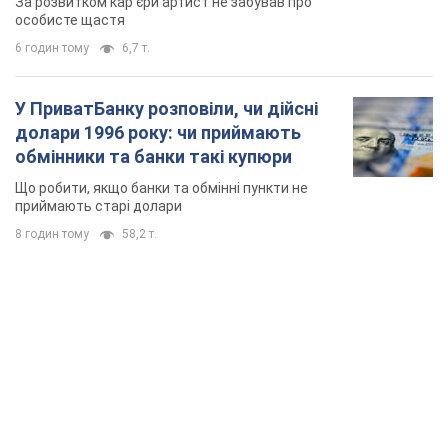
За розвитком кар'єри артист не забував про
особисте щастя
6 годин тому
6,7 т.
У ПриватБанку розповіли, чи дійсні
долари 1996 року: чи приймають
обмінники та банки такі купюри
Що робити, якщо банки та обмінні пункти не
приймають старі долари
8 годин тому
58,2 т.