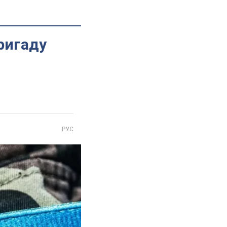
бригаду
РУС