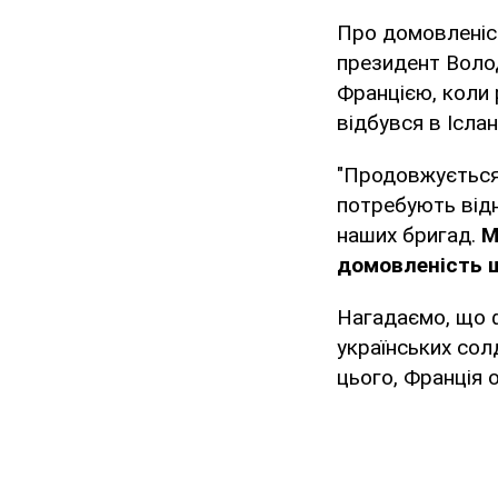
Про домовленіс
президент Волод
Францією, коли 
відбувся в Ісланд
"Продовжується 
потребують від
наших бригад.
М
домовленість 
Нагадаємо, що ф
українських солд
цього, Франція 