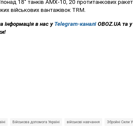
 "понад 18" танків AMX-10, 20 протитанкових раке
ликих військових вантажівок TRM.
на інформація в нас у
Telegram-каналі
OBOZ.UA та 
ки!
аїні
Військова допомога Україні
військові навчання
Збройні Сили У