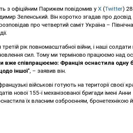
ть з офіційним Парижем повідомив у
X
(
Twitter
) 2
имир Зеленський. Він коротко згадав про досвід с
розповідав про четвертий саміт Україна – Північн
ії.
третій рік повномасштабної війни, і наші солдати
новлення сил. Тому ми терміново працюємо над 
и вже співпрацюємо: Франція оснастила одну бр
щодо іншої
", – заявив він.
ранцузькі військові готують на території своєї кр
атів нової 155-ї механізованої бригади імені Анни 
оснастила їх власним озброєнням, бронетехнікою й