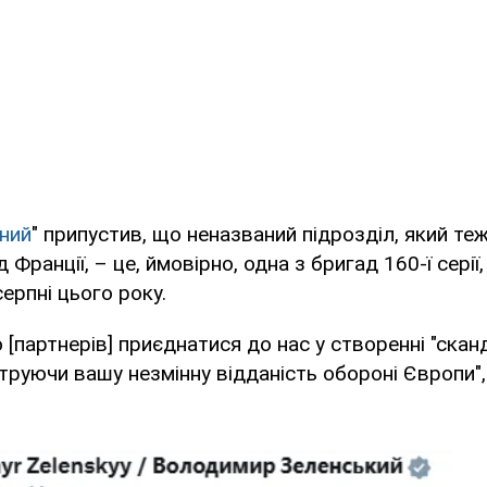
ний
" припустив, що неназваний підрозділ, який те
 Франції, – це, ймовірно, одна з бригад 160-ї серії
ерпні цього року.
[партнерів] приєднатися до нас у створенні "ска
труючи вашу незмінну відданість обороні Європи"