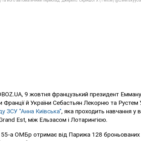
OBOZ.UA, 9 жовтня французький президент Емману
и Франції й України Себастьян Лекорню та Рустем
ду ЗСУ "Анна Київська"
, яка проходить навчання у 
 Grand Est, між Ельзасом і Лотарингією.
 155-а ОМБр отримає від Парижа 128 броньованих