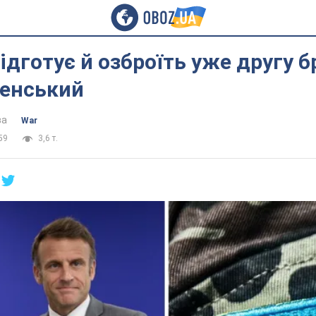
ідготує й озброїть уже другу 
ленський
ва
War
59
3,6 т.