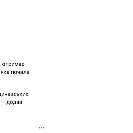
ж отримає
, яка почала
ндинавських
, – додав