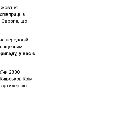
8 жовтня
півпраці із
а Європа, що
 на передовій
оснащенням
игаду, у нас є
аїни 2300
Київської. Крім
 артилерією.