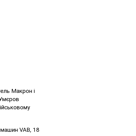
ель Макрон і
 Умєров
військовому
 машин VAB, 18