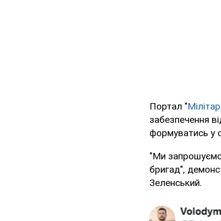
Портал "
Мілітар
забезпечення від
формуватись у с
"Ми запрошуємо 
бригад", демонс
Зеленський.