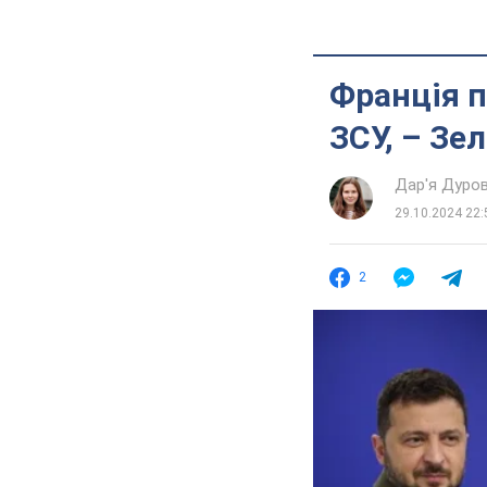
Франція п
ЗСУ, – Зе
Дар'я Дуро
29.10.2024 22:
2