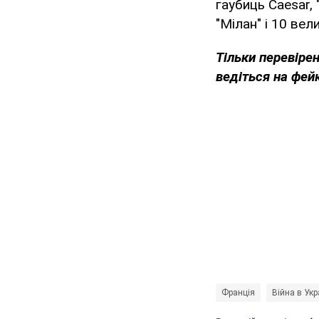
гаубиць Caesar,
"Мілан" і 10 ве
Тільки перевіре
ведіться на фей
Франція
Війна в Укр