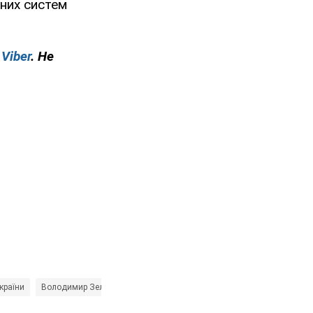
тних систем
у
Viber
. Не
країни
Володимир Зеленський