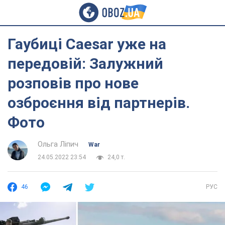
Гаубиці Caesar уже на
передовій: Залужний
розповів про нове
озброєння від партнерів.
Фото
Ольга Ліпич
War
24.05.2022 23:54
24,0 т.
46
РУС