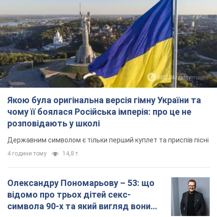
Якою була оригінальна версія гімну України та
чому її боялася Російська імперія: про це не
розповідають у школі
Державним символом є тільки перший куплет та приспів пісні
4 години тому
14,8 т.
Олександру Пономарьову – 53: що
відомо про трьох дітей секс-
символа 90-х та який вигляд вони
мають
За розвитком кар'єри артист не забував про
особисте щастя
9 годин тому
8,4 т.
У ПриватБанку розповіли, чи дійсні
долари 1996 року: чи приймають
обмінники та банки такі купюри
Що робити, якщо банки та обмінні пункти не