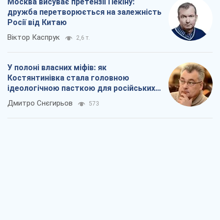
окупантів
Дмитро Снєгирьов
573
Рекрутинг: оновлений і, схоже,
корисний ворожий досвід, або
Діалектика вибагливого боягузтва
Олександр Кірш
792