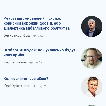
Ні зброї, ні людей: як Лукашенко будує
нову армію
Ігар Тишкевич
16,3 т.
Коли закінчиться війна?
Юрій Хрістензен
12,1 т.
Україна вступила в надзвичайний
економічний стан. Чи є світло вкінці
тунелю?
Вадим Денисенко
9,7 т.
Всі думки