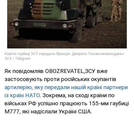
Як повідомляв OBOZREVATEL,ЗСУ вже
застосовують проти російських окупантів
артилерію, яку передали нашій країні партнери
із країн НАТО
. Зокрема, на сході країни по
військах РФ успішно працюють 155-мм гаубиці
M777, які надіслали Україні США.