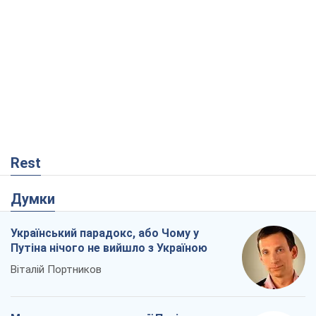
Rest
Думки
Український парадокс, або Чому у
Путіна нічого не вийшло з Україною
Віталій Портников
Москва висуває претензії Пекіну:
дружба перетворюється на залежність
Росії від Китаю
Віктор Каспрук
2,6 т.
У полоні власних міфів: як
Костянтинівка стала головною
ідеологічною пасткою для російських