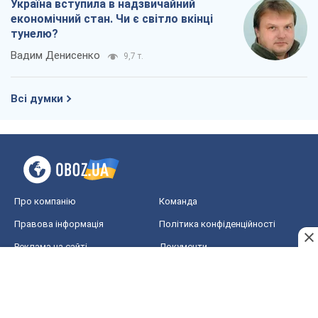
Про компанію
Команда
Правова інформація
Політика конфіденційності
Реклама на сайті
Документи
Редакційна політика
Журналісти OBOZ.UA на місці
подій
OBOZ.UA
Політика
Світ
Розслідування
Блоги
Суспільство
Регіони України