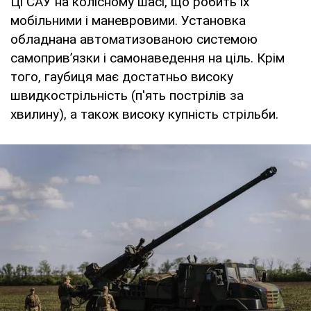
Ці САУ на колісному шасі, що робить їх
мобільними і маневровими. Установка
обладнана автоматизованою системою
самоприв’язки і самонаведення на ціль. Крім
того, гаубиця має достатньо високу
швидкострільність (п'ять пострілів за
хвилину), а також високу купність стрільби.