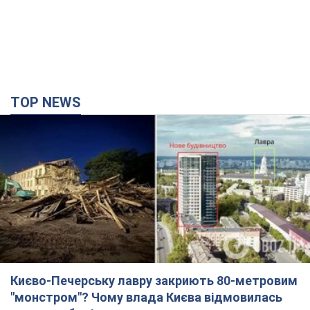
Києво-Печерську лавру закриють 80-метровим
"монстром"? Чому влада Києва відмовилась
зупиняти будівництво хмарочоса
"московського вірянина"
Яка реакція Кличка на петицію щодо скасування будівництва
годину тому
4,3 т.
Армія Росії здійснила масовану атаку на Одесу:
горіла історична частина міста, є постраждалі.
Фото та відео