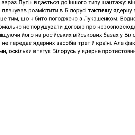
 зараз Путін вдається до іншого типу шантажу: він
 планував розмістити в Білорусі тактичну ядерну
це тим, що нібито погоджено з Лукашенком. Водно
рмально не порушувати договір про нерозповсюд
іщуючи його на російських військових базах у Біло
о не передає ядерних засобів третій країні. Але фа
ми, оскільки втягує Білорусь у ядерне протистоянн