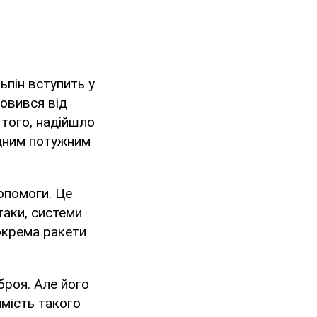
ьпін вступить у
мовився від
 того, надійшло
одним потужним
допомоги. Це
ітаки, системи
зокрема ракети
зброя. Але його
имість такого