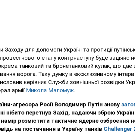
и Заходу для допомоги Україні та протидії путінські
 процесі нового етапу контрнаступу буде задіяно н
окрема танковий та бронетанковий кулак, що дає 
вання ворога. Таку думку в ексклюзивному інтерв
словив керівник Служби зовнішньої розвідки Укра
ерал армії
Микола Маломуж
.
аїни-агресора Росії Володимир Путін знову
заго
, які нібито перетнув Захід, надаючи зброю Україн
 намір розмістити тактичне ядерне озброєння н
овідь на постачання в Україну танків
Challenger 