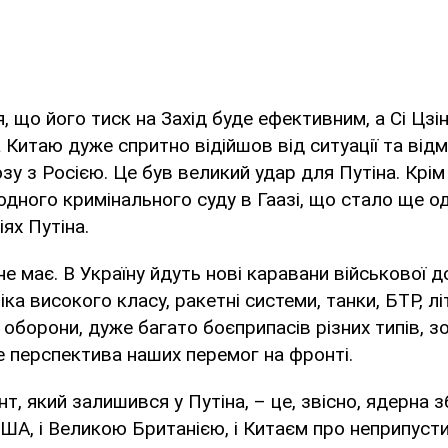
, що його тиск на Захід буде ефективним, а Сі Цзін
а Китаю дуже спритно відійшов від ситуації та від
зу з Росією. Це був великий удар для Путіна. Крім
дного кримінального суду в Гаазі, що стало ще 
ях Путіна.
не має. В Україну йдуть нові каравани військової 
іка високого класу, ракетні системи, танки, БТР, л
 оборони, дуже багато боєприпасів різних типів, 
це перспектива наших перемог на фронті.
т, який залишився у Путіна, – це, звісно, ядерна 
ША, і Великою Британією, і Китаєм про неприпуст