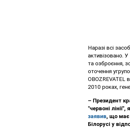
Наразі всі засоб
активізовано. У
та озброєння, з
оточення угрупо
OBOZREVATEL ви
2010 роках, ген
– Президент кр
"червоні лінії"
заявив
, що має
Білорусі у відп