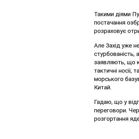
Такими діями Пу
постачання озбр
розраховує отри
Але Захід уже н
стурбованість, 
заявляють, що к
тактичні носії, 
морського базув
Китай.
Гадаю, що у від
переговори. Чер
розгортання яде