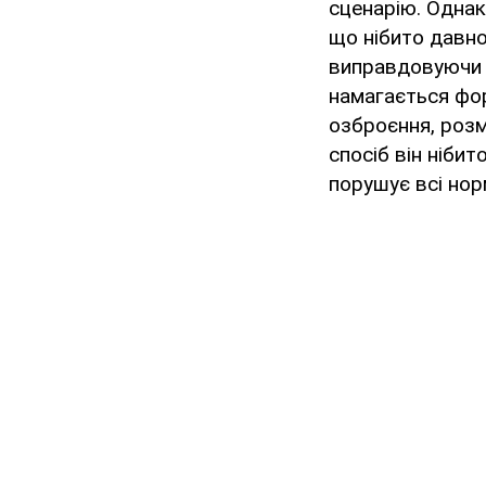
сценарію. Однак
що нібито давно
виправдовуючи 
намагається фо
озброєння, розм
спосіб він нібит
порушує всі нор