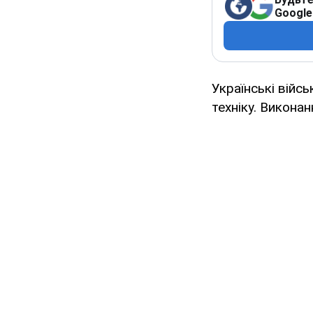
Google
Українські вій
техніку. Викона