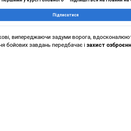
Підписатися
ськові, випереджаючи задуми ворога, вдосконалюю
ння бойових завдань передбачає і
захист озброєн