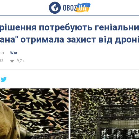
 рішення потребують геніальни
ана" отримала захист від дрон
ва
War
33
9,7 т.