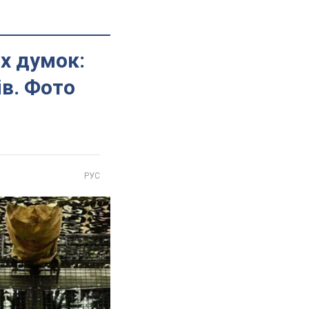
х думок:
ів. Фото
РУС