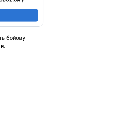
ть бойову
ня
.