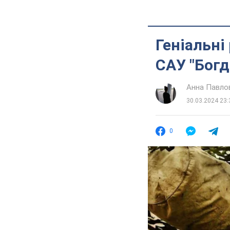
Геніальні
САУ "Богд
Анна Павло
30.03.2024 23:
0