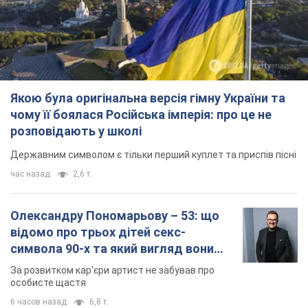
Якою була оригінальна версія гімну України та
чому її боялася Російська імперія: про це не
розповідають у школі
Державним символом є тільки перший куплет та приспів пісні
час назад
2,6 т.
Олександру Пономарьову – 53: що
відомо про трьох дітей секс-
символа 90-х та який вигляд вони
мають
За розвитком кар'єри артист не забував про
особисте щастя
6 часов назад
6,8 т.