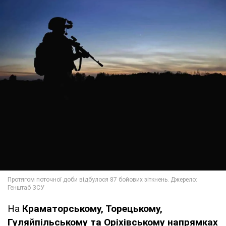
На
Краматорському, Торецькому,
Гуляйпільському та Оріхівському напрямках