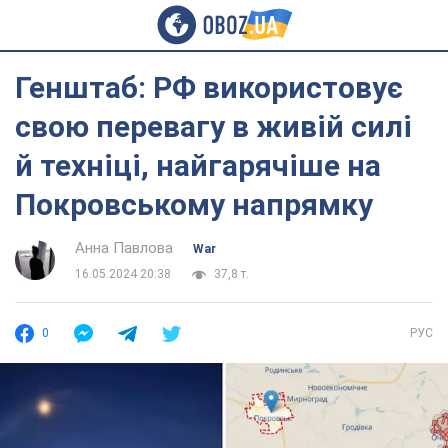
Генштаб: РФ використовує
свою перевагу в живій силі
й техніці, найгарячіше на
Покровському напрямку
Анна Павлова
War
16.05.2024 20:38
37,8 т.
0
РУС