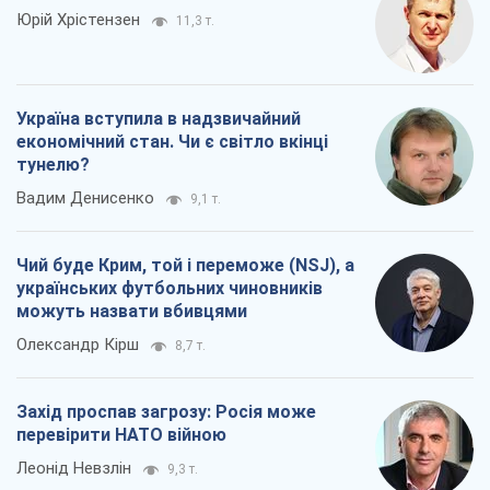
Юрій Хрістензен
11,3 т.
Україна вступила в надзвичайний
економічний стан. Чи є світло вкінці
тунелю?
Вадим Денисенко
9,1 т.
Чий буде Крим, той і переможе (NSJ), а
українських футбольних чиновників
можуть назвати вбивцями
Олександр Кірш
8,7 т.
Захід проспав загрозу: Росія може
перевірити НАТО війною
Леонід Невзлін
9,3 т.