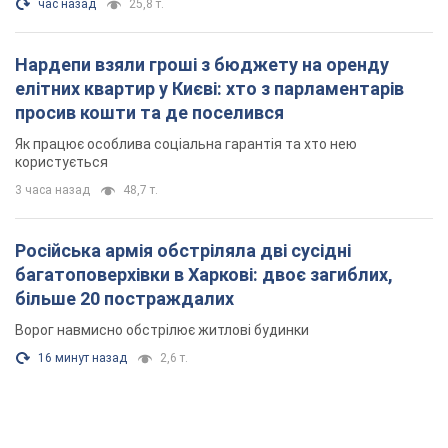
час назад
25,8 т.
Нардепи взяли гроші з бюджету на оренду
елітних квартир у Києві: хто з парламентарів
просив кошти та де поселився
Як працює особлива соціальна гарантія та хто нею
користується
3 часа назад
48,7 т.
Російська армія обстріляла дві сусідні
багатоповерхівки в Харкові: двоє загиблих,
більше 20 постраждалих
Ворог навмисно обстрілює житлові будинки
16 минут назад
2,6 т.