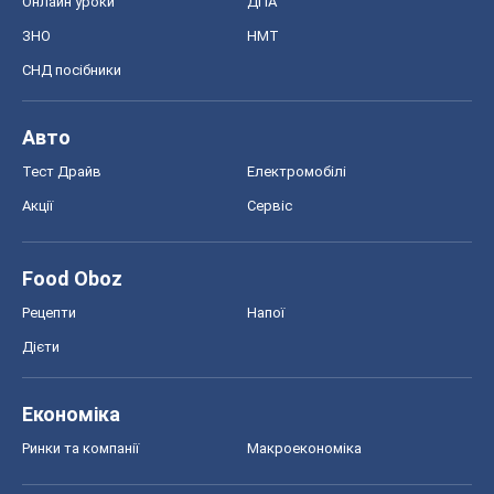
Онлайн уроки
ДПА
ЗНО
НМТ
СНД посібники
Авто
Тест Драйв
Електромобілі
Акції
Сервіс
Food Oboz
Рецепти
Напої
Дієти
Економіка
Ринки та компанії
Макроекономіка