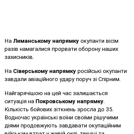
На
Лиманському напрямку
окупанти вісім
разів намагалися прорвати оборону наших
захисників.
На
Сіверському напрямку
російські окупанти
завдали авіаційного удару поруч зі Спірним.
Найгарячішою на цей час залишається
ситуація на
Покровському напрямку
.
Кількість бойових зіткнень зросла до 35.
Водночас українські воїни своїми рішучими
діями продовжують завдавати окупаційним
військам втрат у живій силі, техніці та