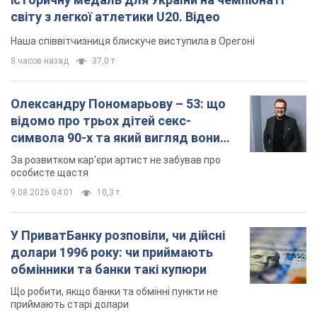
світу з легкої атлетики U20. Відео
Наша співвітчизниця блискуче виступила в Орегоні
8 часов назад
37,0 т.
Олександру Пономарьову – 53: що
відомо про трьох дітей секс-
символа 90-х та який вигляд вони
мають
За розвитком кар'єри артист не забував про
особисте щастя
9.08.2026 04:01
10,3 т.
У ПриватБанку розповіли, чи дійсні
долари 1996 року: чи приймають
обмінники та банки такі купюри
Що робити, якщо банки та обмінні пункти не
приймають старі долари