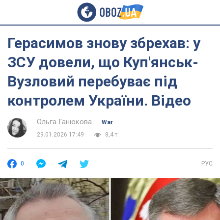
Герасимов знову збрехав: у
ЗСУ довели, що Куп'янськ-
Вузловий перебуває під
контролем України. Відео
Ольга Ганюкова
War
29.01.2026 17:49
8,4 т.
0
РУС