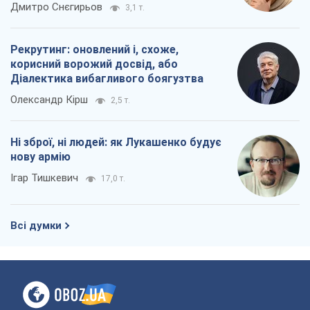
окупантів
Дмитро Снєгирьов
3,1 т.
Рекрутинг: оновлений і, схоже,
корисний ворожий досвід, або
Діалектика вибагливого боягузтва
Олександр Кірш
2,5 т.
Ні зброї, ні людей: як Лукашенко будує
нову армію
Ігар Тишкевич
17,0 т.
Всі думки