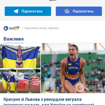
Підписатись
Підписатись
Герасимов знову збрехав:...
Важливе
Красуня зі Львова з рекордом виграла
історичну медаль для України на чемпіонаті