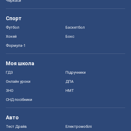
Черкаси
Спорт
Футбол
Баскетбол
Хокей
Бокс
Формула-1
Моя школа
ГДЗ
Підручники
Онлайн уроки
ДПА
ЗНО
НМТ
СНД посібники
Авто
Тест Драйв
Електромобілі