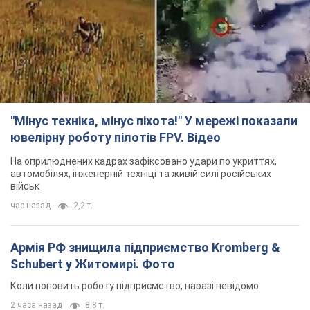
"Мінус техніка, мінус піхота!" У мережі показали
ювелірну роботу пілотів FPV. Відео
На оприлюднених кадрах зафіксовано удари по укриттях,
автомобілях, інженерній техніці та живій силі російських
військ
час назад
2,2 т.
Армія РФ знищила підприємство Kromberg &
Schubert у Житомирі. Фото
Коли поновить роботу підприємство, наразі невідомо
2 часа назад
8,8 т.