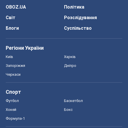
OBOZ.UA
Політика
Світ
Розслідування
Блоги
Суспільство
Регіони України
Київ
Харків
Запоріжжя
Дніпро
Черкаси
Спорт
Футбол
Баскетбол
Хокей
Бокс
Формула-1