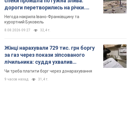
спеки пройшла потужна злива:
дороги перетворились на річки.
Відео
Негода накрила Івано-Франківщину та
курортний Буковель
8.08.2026 09:27
32,4 т.
Жінці нарахували 729 тис. грн боргу
за газ через покази зіпсованого
лічильника: суддя ухвалив
неочікуване рішення
Чи треба платити борг через донарахування
9 часов назад
31,4 т.