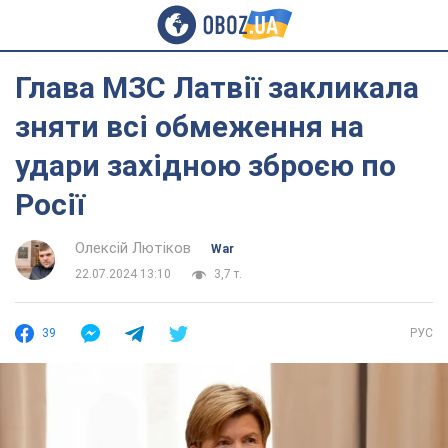
Глава МЗС Латвії закликала
зняти всі обмеження на
удари західною зброєю по
Росії
Олексій Лютіков
War
22.07.2024 13:10
3,7 т.
39
РУС