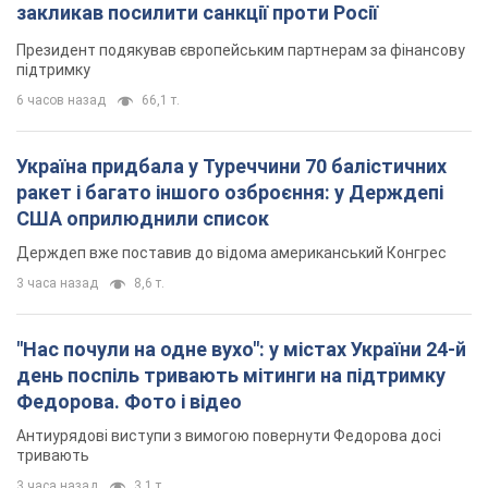
закликав посилити санкції проти Росії
Президент подякував європейським партнерам за фінансову
підтримку
6 часов назад
66,1 т.
Україна придбала у Туреччини 70 балістичних
ракет і багато іншого озброєння: у Держдепі
США оприлюднили список
Держдеп вже поставив до відома американський Конгрес
3 часа назад
8,6 т.
"Нас почули на одне вухо": у містах України 24-й
день поспіль тривають мітинги на підтримку
Федорова. Фото і відео
Антиурядові виступи з вимогою повернути Федорова досі
тривають
3 часа назад
3,1 т.