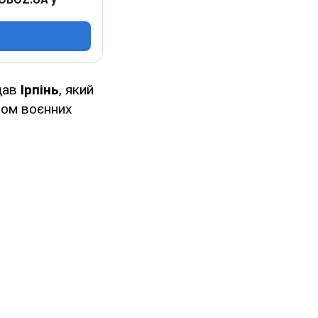
дав
Ірпінь
, який
бом воєнних