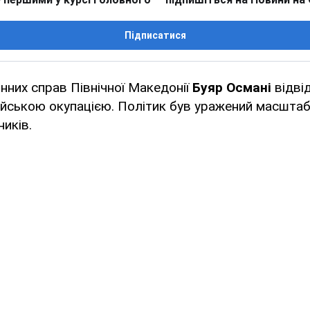
Підписатися
нних справ Північної Македонії
Буяр Османі
відві
ійською окупацією. Політик був уражений масшта
ників.