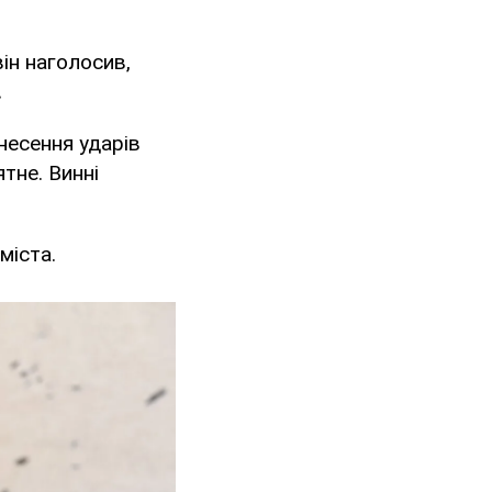
він наголосив,
.
несення ударів
тне. Винні
міста.