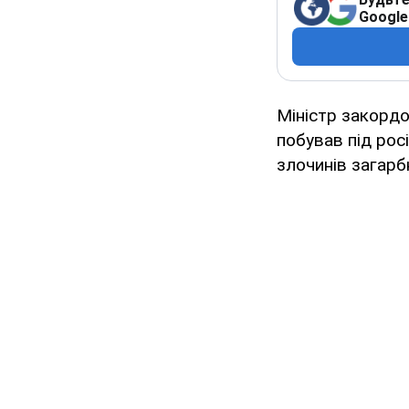
Google
Міністр закордо
побував під рос
злочинів загарб