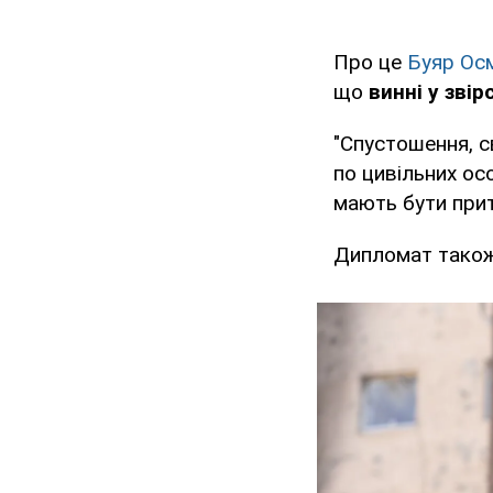
Про це
Буяр Ос
що
винні у зві
"Спустошення, с
по цивільних ос
мають бути притя
Дипломат також 