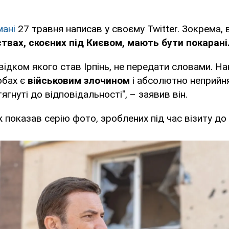
мані
27 травня написав у своєму Twitter. Зокрема, 
рствах, скоєних під Києвом, мають бути покарані
відком якого став Ірпінь, не передати словами. На
обах є
військовим злочином
і абсолютно неприйня
гнуті до відповідальності", – заявив він.
показав серію фото, зроблених під час візиту до 