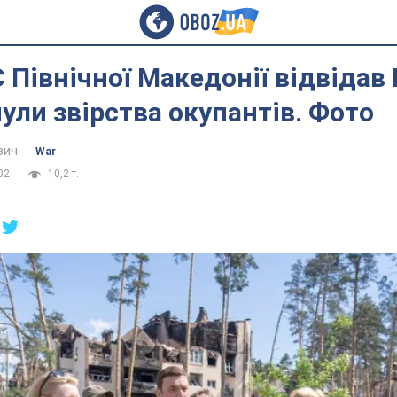
 Північної Македонії відвідав 
ули звірства окупантів. Фото
вич
War
02
10,2 т.