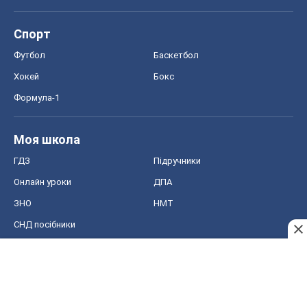
Спорт
Футбол
Баскетбол
Хокей
Бокс
Формула-1
Моя школа
ГДЗ
Підручники
Онлайн уроки
ДПА
ЗНО
НМТ
СНД посібники
Авто
Тест Драйв
Електромобілі