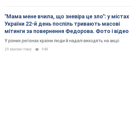
"Мама мене вчила, що зневіра це зло": у містах
України 22-й день поспіль тривають масові
мітинги за повернення Федорова. Фото і відео
У різних регіонах країни люди й надалі виходять на акції
29 хвилин тому
948