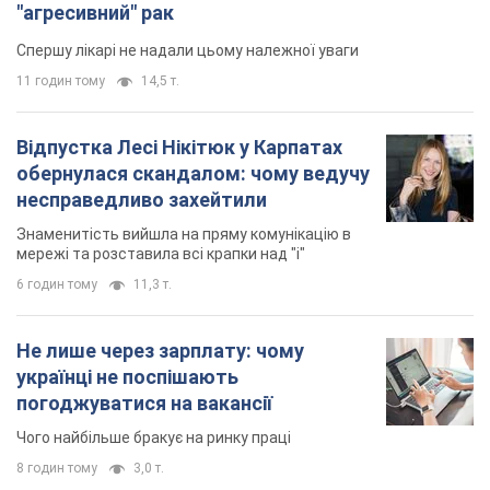
"агресивний" рак
Спершу лікарі не надали цьому належної уваги
11 годин тому
14,5 т.
Відпустка Лесі Нікітюк у Карпатах
обернулася скандалом: чому ведучу
несправедливо захейтили
Знаменитість вийшла на пряму комунікацію в
мережі та розставила всі крапки над "і"
6 годин тому
11,3 т.
Не лише через зарплату: чому
українці не поспішають
погоджуватися на вакансії
Чого найбільше бракує на ринку праці
8 годин тому
3,0 т.