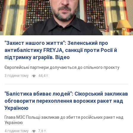
"Захист нашого життя": Зеленський про
антибалістику FREYJA, санкції проти Росії й
підтримку аграріїв. Відео
Європейські партнери долучаються до спільного проєкту
3 години тому
44,4 т.
"Балістика вбиває людей": Сікорський закликав
обговорити перехоплення ворожих ракет над
Україною
Глава МЗС Польщі закликав до збиття російських ракет над
Україною
4 години тому
7,6 т.