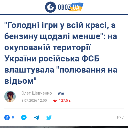
"Голодні ігри у всій красі, а
бензину щодалі менше": на
окупованій території
України російська ФСБ
влаштувала "полювання на
відьом"
Олег Шевченко
War
3.07.2026 12:00
127,5 т.
0
РУС