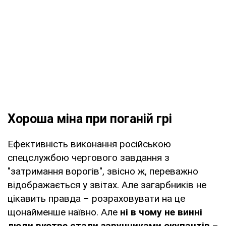
Хороша міна при поганій грі
Ефективність виконання російською
спецслужбою чергового завдання з
"затримання ворогів", звісно ж, переважно
відображається у звітах. Але загарбників не
цікавить правда – розраховувати на це
щонайменше наївно. Але
ні в чому не винні
люди вкотре стали заручниками окупантів
–