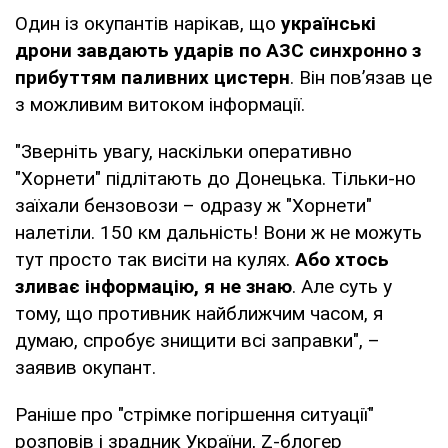
Один із окупантів нарікав, що
українські
дрони завдають ударів по АЗС синхронно з
прибуттям паливних цистерн
. Він пов’язав це
з можливим витоком інформації.
"Зверніть увагу, наскільки оперативно
"Хорнети" підлітають до Донецька. Тільки-но
заїхали бензовози – одразу ж "Хорнети"
налетіли. 150 км дальність! Вони ж не можуть
тут просто так висіти на кулях.
Або хтось
зливає інформацію, я не знаю
. Але суть у
тому, що противник найближчим часом, я
думаю, спробує знищити всі заправки", –
заявив окупант.
Раніше про "стрімке погіршення ситуації"
розповів і зрадник України, Z-блогер