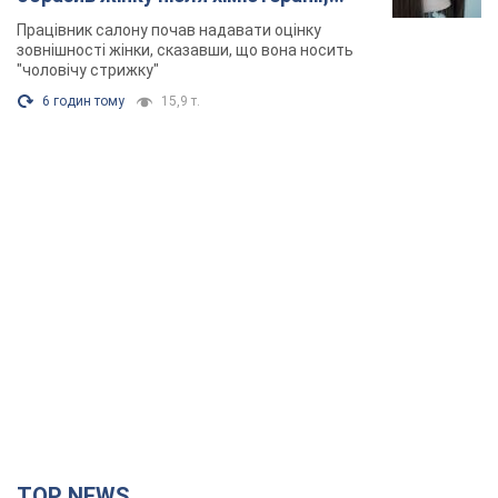
розгорівся скандал. Фото
Працівник салону почав надавати оцінку
зовнішності жінки, сказавши, що вона носить
"чоловічу стрижку"
6 годин тому
15,9 т.
TOP NEWS