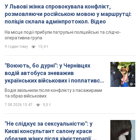
У Львові жінка спровокувала конфлікт,
розмовляючи російською мовою у маршрутці:
поліція склала адмінпротокол. Відео
На місце події прибули патрульні поліцейські та слідчо-
оперативна група
9 годин тому
10,4 т.
"Воюють, бо дурні": у Чернівцях
водій автобуса зневажив
українських військових і поплатився.
Відео
Водія звільнили після конфлікту з пасажирами
та образ військових
7.08.2026 15:47
9,0 т.
"Не слідкує за сексуальністю": у
Києві консультант салону краси
образив жінку після хімієтерапії,