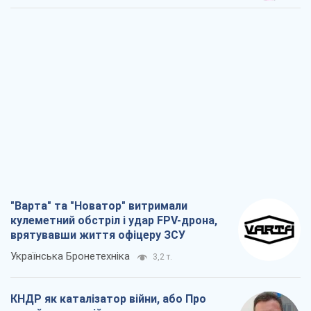
"Варта" та "Новатор" витримали
кулеметний обстріл і удар FPV-дрона,
врятувавши життя офіцеру ЗСУ
Українська Бронетехніка
3,2 т.
КНДР як каталізатор війни, або Про