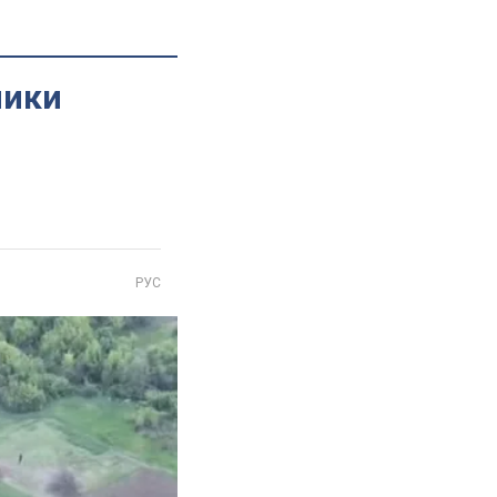
ники
РУС