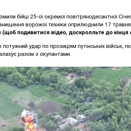
омили бійці 25-ої окремої повітрянодесантної Січе
 знищення ворожої техніки оприлюднили 17 травня
и
(щоб подивитися відео, доскролльте до кінця 
 потужний удар по прозиціям путінських військ, пі
лахує разом з окупантами.