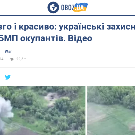
вго і красиво: українські захис
МП окупантів. Відео
War
04
29,5 т.