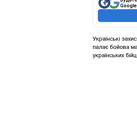
Google
Українські захис
палає бойова ма
українських бійц