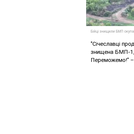
"Січеславці про
знищена БМП-1, 
Переможемо!" – 