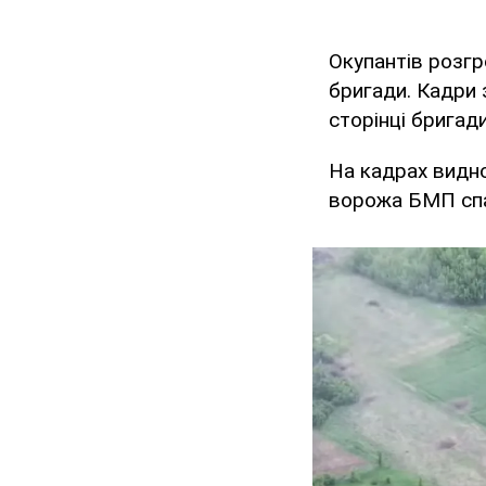
Окупантів розгр
бригади. Кадри
сторінці бригад
На кадрах видно
ворожа БМП спа