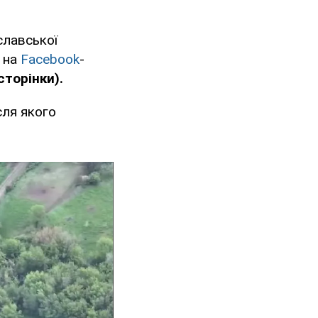
славської
 на
Facebook
-
сторінки).
сля якого