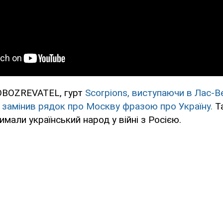
OBOZREVATEL, гурт
Scorpions, виступаючи в Лас-Вег
 замінив рядок про Москву фразою про Україну.
Т
имали український народ у війні з Росією.