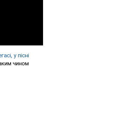
асі, у пісні
аким чином