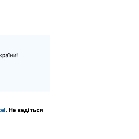
el
. Не ведіться