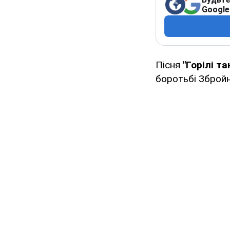
Google
Пісня
"Горілі т
боротьбі Збройн