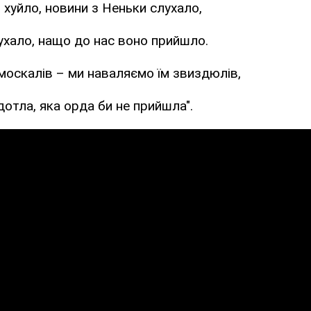
і хуйло, новини з Неньки слухало,
ухало, нащо до нас воно прийшло.
оскалів – ми наваляємо їм звиздюлів,
дотла, яка орда би не прийшла".