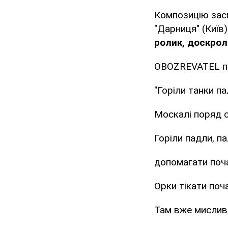
Композицію засп
"Дарниця" (Київ
ролик, доскролл
OBOZREVATEL пуб
"Горіли танки па
Москалі поряд с
Горіли падли, па
допомагати поча
Орки тікати поча
Там вже мисливц