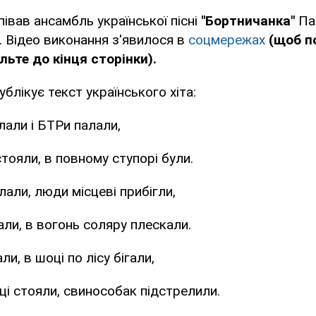
івав ансамбль української пісні
"Бортничанка"
Па
). Відео виконання з'явилося в
соцмережах
(щоб п
ьте до кінця сторінки).
лікує текст українського хіта:
лали і БТРи палали,
тояли, в повному ступорі були.
лали, люди місцеві прибігли,
ли, в вогонь соляру плескали.
ли, в шоці по лісу бігали,
і стояли, свинособак підстрелили.