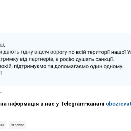
ена інформація в нас у Telegram-каналі
obozrevat
їні
stopwar