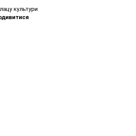
лацу культури
одивитися