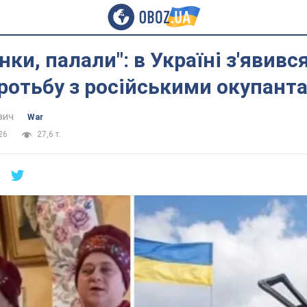
нки, палали": в Україні з'явивс
оротьбу з російськими окупант
вич
War
26
27,6 т.