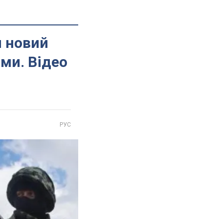
я новий
ами. Відео
РУС