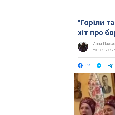
"Горіли та
хіт про б
Анна Паске
28.03.2022 12:
360