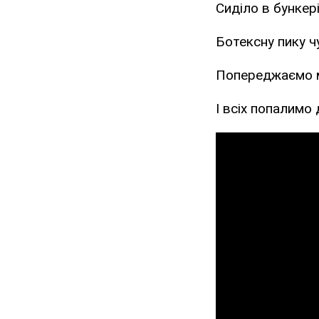
Сиділо в бункер
Ботексну пику ч
Попереджаємо м
І всіх попалимо 