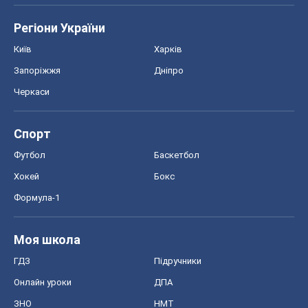
Регіони України
Київ
Харків
Запоріжжя
Дніпро
Черкаси
Спорт
Футбол
Баскетбол
Хокей
Бокс
Формула-1
Моя школа
ГДЗ
Підручники
Онлайн уроки
ДПА
ЗНО
НМТ