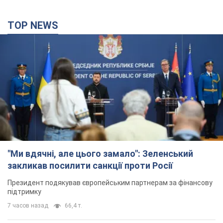
TOP NEWS
"Ми вдячні, але цього замало": Зеленський
закликав посилити санкції проти Росії
Президент подякував європейським партнерам за фінансову
підтримку
7 часов назад
66,4 т.