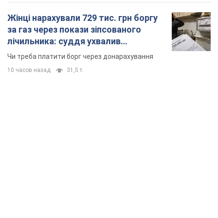
Жінці нарахували 729 тис. грн боргу
за газ через покази зіпсованого
лічильника: суддя ухвалив
неочікуване рішення
Чи треба платити борг через донарахування
10 часов назад
31,5 т.