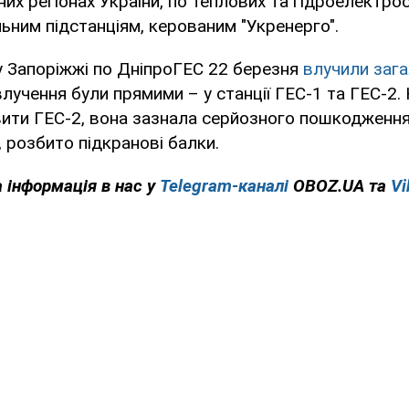
них регіонах України, по теплових та гідроелектрос
ьним підстанціям, керованим "Укренерго".
у Запоріжжі по ДніпроГЕС 22 березня
влучили зага
лучення були прямими – у станції ГЕС-1 та ГЕС-2. 
ити ГЕС-2, вона зазнала серйозного пошкодження.
, розбито підкранові балки.
 інформація в нас у
Telegram-каналі
OBOZ.UA та
Vi