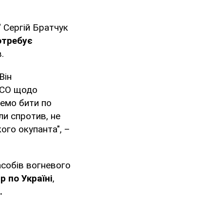
" Сергій Братчук
отребує
.
Він
ІПСО щодо
демо бити по
ли спротив, не
ого окупанта", –
асобів вогневого
р по Україні
,
.