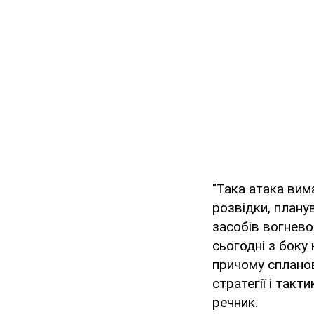
"Така атака вим
розвідки, планув
засобів вогнево
сьогодні з боку
причому спланов
стратегії і такт
речник.