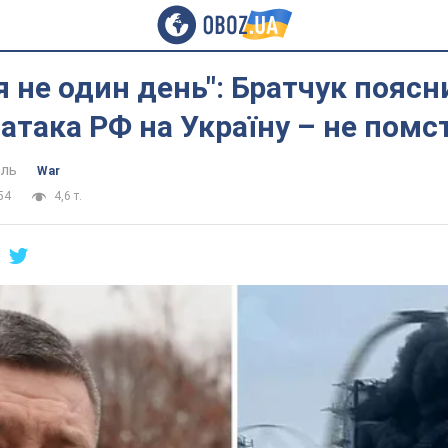
я не один день": Братчук поясн
атака РФ на Україну – не помс
ель
War
54
4,6 т.