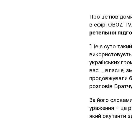
Про це повідоми
в ефірі OBOZ TV
ретельної підг
"Це є суто таки
використовуєтьс
українських гро
вас. І, власне, 
продовжували бо
розповів Братчу
За його словами
ураження – це р
який окупанти з