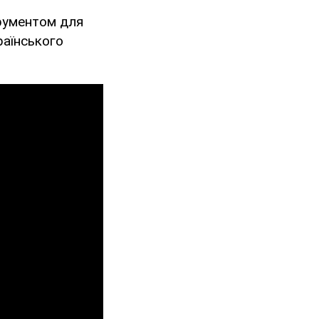
трументом для
раїнського