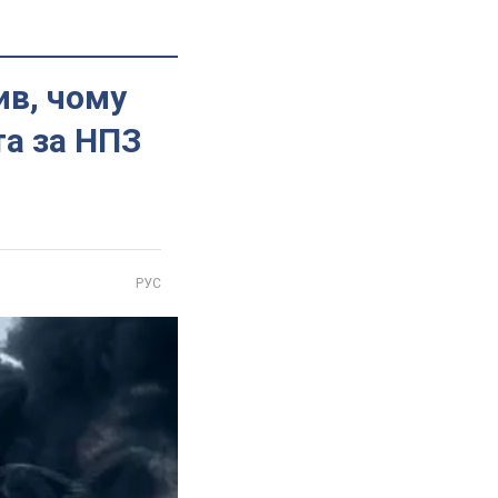
ив, чому
та за НПЗ
РУС