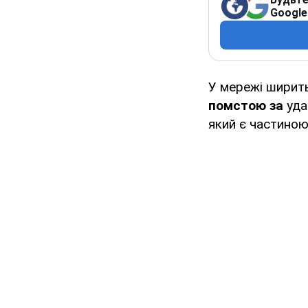
Google
У мережі ширит
помстою за
уда
який є частиною