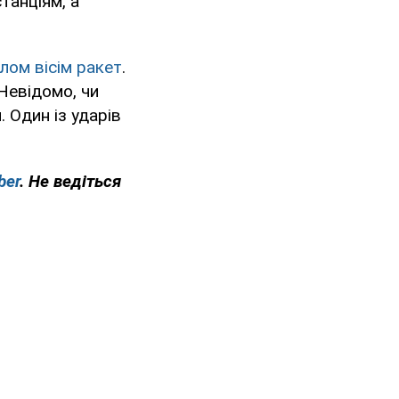
танціям, а
лом вісім ракет
.
Невідомо, чи
 Один із ударів
ber
. Не ведіться