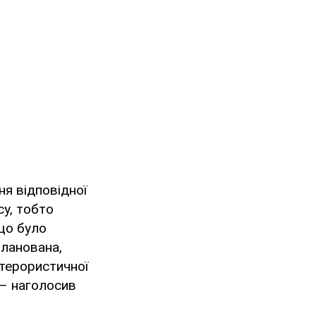
ня відповідної
су, тобто
 що було
планована,
 терористичної
, – наголосив