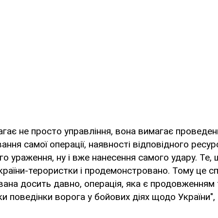
агає не просто управління, вона вимагає проведен
ання самої операції, наявності відповідного ресур
го ураження, ну і вже нанесення самого удару. Те,
 країни-терористки і продемонстровано. Тому це с
ана досить давно, операція, яка є продовженням
ики поведінки ворога у бойових діях щодо України"