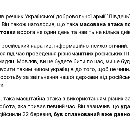
в речник Української добровольчої армії "Південь
. Він також наголосив, що така
масована атака п
отовки
ворога не один день та навіть не кілька днів
й російський наратив, інформаційно-психологічний. 
я під час проведення різноманітних російських 
мадян. Мовляв, ви не будете бити по нас, ми не бу
змусити таким чином українців до того, щоб не чини
ротьбу за звільнення нашої держави від російськ
к.
, така масштабна атака з використанням різних з
обота, яка триває певний час. Він зазначив що
уда
дійснили 22 березня,
був спланований вже давно