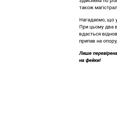
здійснена по різ
також магістрал
Нагадаємо, що 
При цьому два в
вдасться віднов
припав на опору
Лише перевірена
на фейки!