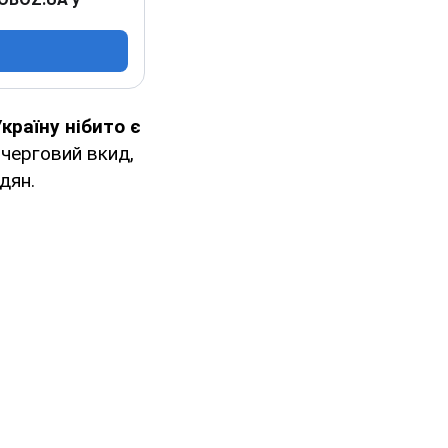
країну нібито є
 черговий вкид,
дян.