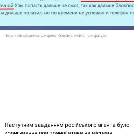
Наступним завданням російського агента було
коригування повітряної атаки на місцеву