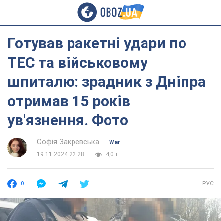
Готував ракетні удари по
ТЕС та військовому
шпиталю: зрадник з Дніпра
отримав 15 років
ув'язнення. Фото
Софія Закревська
War
19.11.2024 22:28
4,0 т.
0
РУС