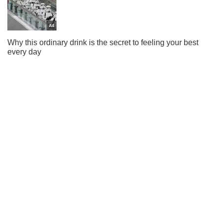
Підписуйся на наш Telegram. Отримуй тільки
найважливіше!
Підписатись
Підписатись