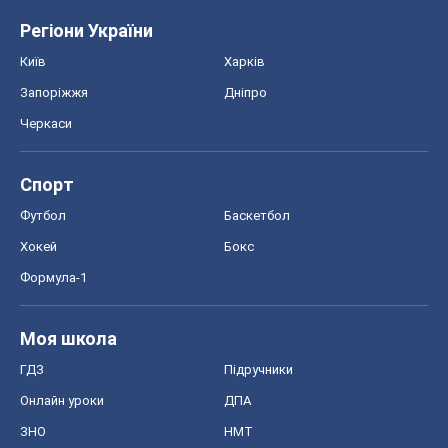
Футбол
Баскетбол
Хокей
Бокс
Формула-1
Моя школа
ГДЗ
Підручники
Онлайн уроки
ДПА
ЗНО
НМТ
СНД посібники
Авто
Тест Драйв
Електромобілі
Акції
Сервіс