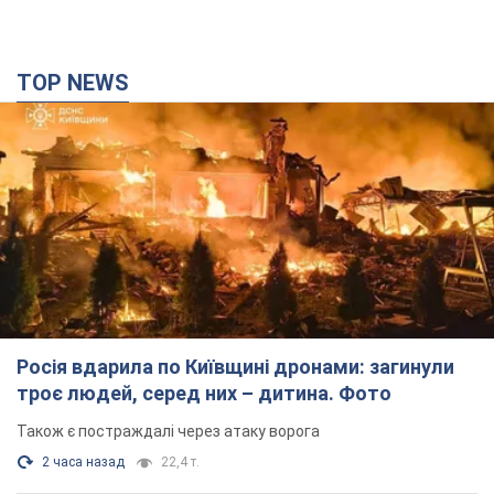
Росія вдарила по Київщині дронами: загинули
троє людей, серед них – дитина. Фото
Також є постраждалі через атаку ворога
2 часа назад
22,4 т.
"Верніть Федорова": у містах України 23-й день
поспіль тривають масові мітинги з
картонками. Фото і відео
Учасники акцій продовжують серію щоденних протестів
8 часов назад
3,0 т.