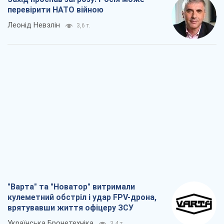
"Варта" та "Новатор" витримали
кулеметний обстріл і удар FPV-дрона,
врятувавши життя офіцеру ЗСУ
Українська Бронетехніка
3,4 т.
КНДР як каталізатор війни, або Про
новий етап російсько-
північнокорейського союзу
Олексій Кущ
3,5 т.
Вихід до еліти ЧС та тріумф "Сокола":