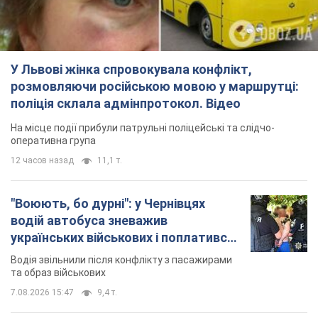
12 часов назад
11,1 т.
"Воюють, бо дурні": у Чернівцях
водій автобуса зневажив
українських військових і поплатився.
Відео
Водія звільнили після конфлікту з пасажирами
та образ військових
7.08.2026 15:47
9,4 т.
"Не слідкує за сексуальністю": у
Києві консультант салону краси
образив жінку після хімієтерапії,
розгорівся скандал. Фото
Працівник салону почав надавати оцінку
зовнішності жінки, сказавши, що вона носить
"чоловічу стрижку"
8 часов назад
17,3 т.