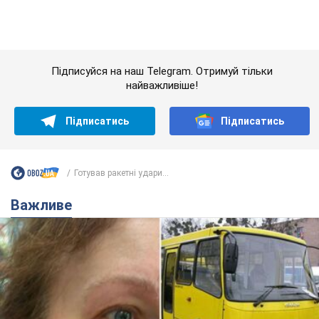
Готував ракетні удари...
Важливе
У Львові жінка спровокувала конфлікт,
розмовляючи російською мовою у маршрутці:
поліція склала адмінпротокол. Відео
На місце події прибули патрульні поліцейські та слідчо-
оперативна група