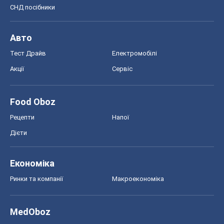
Food Oboz
Рецепти
Напої
Дієти
Економіка
Ринки та компанії
Макроекономіка
MedOboz
Новини медицини
MAMACLUB
Шоу
Афіша
Плітки
Краса
Мода
Жіночий журнал