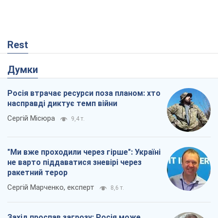
насправді диктує темп війни
Сергій Місюра
9,4 т.
"Ми вже проходили через гірше": Україні
не варто піддаватися зневірі через
ракетний терор
Сергій Марченко, експерт
8,6 т.
Захід проспав загрозу: Росія може
перевірити НАТО війною
Леонід Невзлін
3,6 т.