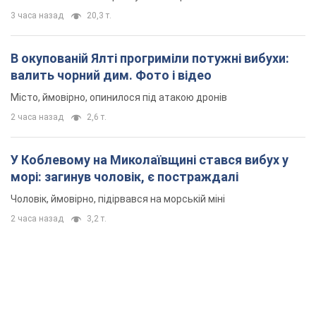
3 часа назад
20,3 т.
В окупованій Ялті прогриміли потужні вибухи:
валить чорний дим. Фото і відео
Місто, ймовірно, опинилося під атакою дронів
2 часа назад
2,6 т.
У Коблевому на Миколаївщині стався вибух у
морі: загинув чоловік, є постраждалі
Чоловік, ймовірно, підірвався на морській міні
2 часа назад
3,2 т.