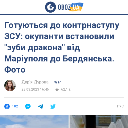
Готуються до контрнаступу
ЗСУ: окупанти встановили
"зуби дракона" від
Маріуполя до Бердянська.
Фото
Дар'я Дурова
War
28.03.2023 16:46
62,1 т.
102
РУС