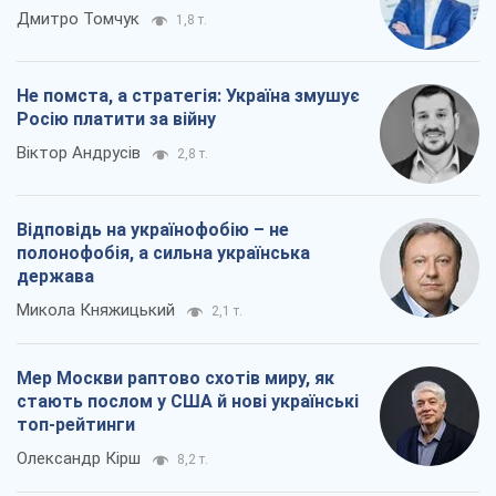
Дмитро Томчук
1,8 т.
Не помста, а стратегія: Україна змушує
Росію платити за війну
Віктор Андрусів
2,8 т.
Відповідь на українофобію – не
полонофобія, а сильна українська
держава
Микола Княжицький
2,1 т.
Мер Москви раптово схотів миру, як
стають послом у США й нові українські
топ-рейтинги
Олександр Кірш
8,2 т.