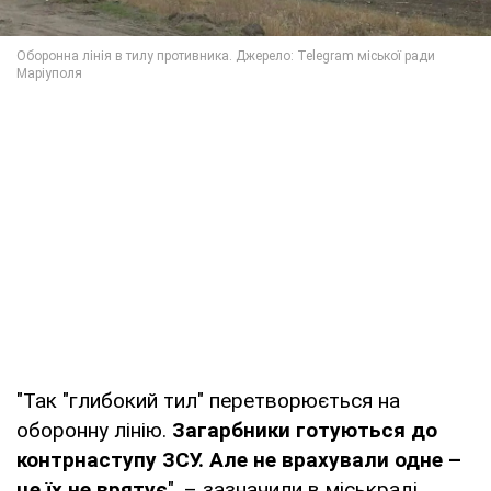
"Так "глибокий тил" перетворюється на
оборонну лінію.
Загарбники готуються до
контрнаступу ЗСУ. Але не врахували одне –
це їх не врятує
", – зазначили в міськраді.