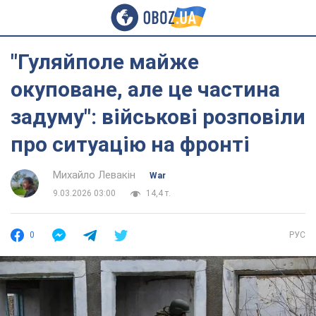
"Гуляйполе майже
окуповане, але це частина
задуму": військові розповіли
про ситуацію на фронті
Михайло Левакін
War
9.03.2026 03:00
14,4 т.
0
РУС