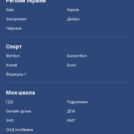
Регіони України
Київ
Харків
Запоріжжя
Дніпро
Черкаси
Спорт
Футбол
Баскетбол
Хокей
Бокс
Формула-1
Моя школа
ГДЗ
Підручники
Онлайн уроки
ДПА
ЗНО
НМТ
СНД посібники