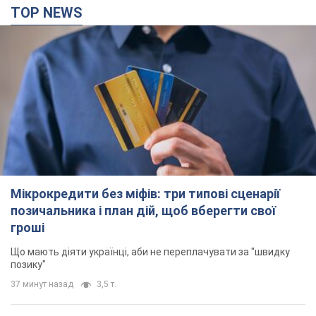
TOP NEWS
Мікрокредити без міфів: три типові сценарії
позичальника і план дій, щоб вберегти свої
гроші
Що мають діяти українці, аби не переплачувати за "швидку
позику"
37 минут назад
3,5 т.