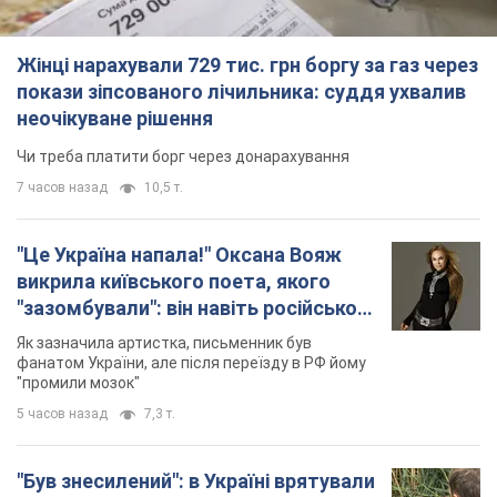
Жінці нарахували 729 тис. грн боргу за газ через
покази зіпсованого лічильника: суддя ухвалив
неочікуване рішення
Чи треба платити борг через донарахування
7 часов назад
10,5 т.
"Це Україна напала!" Оксана Вояж
викрила київського поета, якого
"зазомбували": він навіть російської
не знав, а тепер хоче геноциду
Як зазначила артистка, письменник був
українців
фанатом України, але після переїзду в РФ йому
"промили мозок"
5 часов назад
7,3 т.
"Був знесилений": в Україні врятували