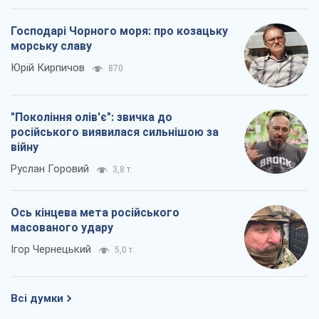
Господарі Чорного моря: про козацьку
морську славу
Юрій Кирпичов
870
"Покоління олів'є": звичка до
російського виявилася сильнішою за
війну
Руслан Горовий
3,8 т.
Ось кінцева мета російського
масованого удару
Ігор Чернецький
5,0 т.
Всі думки