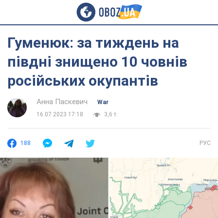
Гуменюк: за тиждень на
півдні знищено 10 човнів
російських окупантів
Анна Паскевич
War
16.07.2023 17:18
3,6 т.
188
РУС