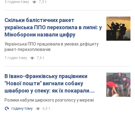
3 години тому
7,3 т.
Скільки балістичних ракет
українська ППО перехопила в липні: у
Міноборони назвали цифру
Українська ППО працювала в умовах дефіциту
ракет-перехоплювачів
7 годин тому
7,6 т.
В Івано-Франківську працівники
"Нової пошти" вигнали собаку
шваброю у спеку: як їх покарали.
Відео
Ролики набули широкого розголосу у мережі
годину тому
6,5 т.