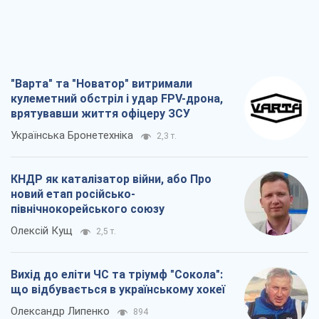
"Варта" та "Новатор" витримали
кулеметний обстріл і удар FPV-дрона,
врятувавши життя офіцеру ЗСУ
Українська Бронетехніка
2,3 т.
КНДР як каталізатор війни, або Про
новий етап російсько-
північнокорейського союзу
Олексій Кущ
2,5 т.
Вихід до еліти ЧС та тріумф "Сокола":
що відбувається в українському хокеї
Олександр Липенко
894