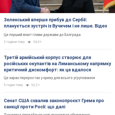
Зеленський вперше прибув до Сербії:
планується зустріч із Вучичем і не лише. Відео
Це перший візит глави держави до Бєлграда
3 години тому
34,4 т.
Третій армійський корпус створює для
російських окупантів на Лиманському напрямку
критичний дискомфорт: як це вдалося
Це зараз переростає у кризу для всього угруповання
5 годин тому
52,2 т.
Сенат США схвалив законопроєкт Грема про
санкції проти Росії: що далі
Документ передбачає нові економічні обмеження