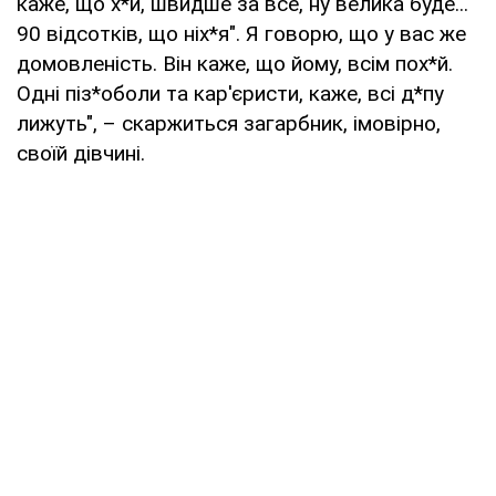
каже, що х*й, швидше за все, ну велика буде...
90 відсотків, що ніх*я". Я говорю, що у вас же
домовленість. Він каже, що йому, всім пох*й.
Одні піз*оболи та кар'єристи, каже, всі д*пу
лижуть", – скаржиться загарбник, імовірно,
своїй дівчині.