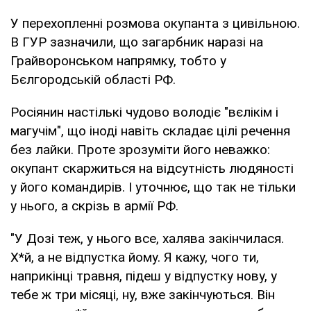
У перехопленні розмова окупанта з цивільною.
В ГУР зазначили, що загарбник наразі на
Грайворонськом напрямку, тобто у
Бєлгородській області РФ.
Росіянин настількі чудово володіє "вєлікім і
магучім", що іноді навіть складає цілі речення
без лайки. Проте зрозуміти його неважко:
окупант скаржиться на відсутність людяності
у його командирів. І уточнює, що так не тільки
у нього, а скрізь в армії РФ.
"У Дозі теж, у нього все, халява закінчилася.
Х*й, а не відпустка йому. Я кажу, чого ти,
наприкінці травня, підеш у відпустку нову, у
тебе ж три місяці, ну, вже закінчуються. Він