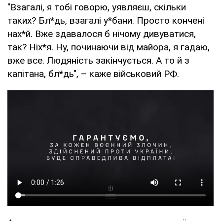
"Взагалі, я тобі говорю, уявляєш, скільки
таких? Бл*дь, взагалі у*бани. Просто кончені
нах*й. Вже здавалося б нічому дивуватися,
так? Ніх*я. Ну, починаючи від майора, я гадаю,
вже все. Людяність закінчується. А то й з
капітана, бл*дь", – каже військовий РФ.