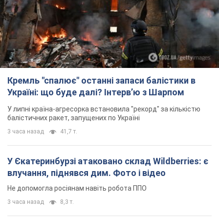
Кремль "спалює" останні запаси балістики в
Україні: що буде далі? Інтерв’ю з Шарпом
У липні країна-агресорка встановила "рекорд" за кількістю
балістичних ракет, запущених по Україні
3 часа назад
41,7 т.
У Єкатеринбурзі атаковано склад Wildberries: є
влучання, піднявся дим. Фото і відео
Не допомогла росіянам навіть робота ППО
3 часа назад
8,3 т.