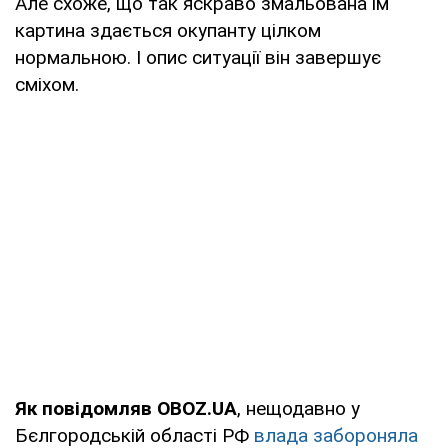
Але схоже, що так яскраво змальована їм
картина здається окупанту цілком
нормальною. І опис ситуації він завершує
сміхом.
Як повідомляв OBOZ.UA
, нещодавно у
Бєлгородській області РФ
влада забороняла