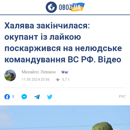
Халява закінчилася:
окупант із лайкою
поскаржився на нелюдське
командування ВС РФ. Відео
Михайло Левакін
War
11.05.2024 20:06
5,7 т.
0
РУС