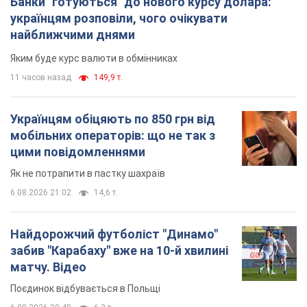
Банки "готуються" до нового курсу долара:
українцям розповіли, чого очікувати
найближчими днями
Яким буде курс валюти в обмінниках
11 часов назад
149,9 т.
Українцям обіцяють по 850 грн від
мобільних операторів: що не так з
цими повідомленнями
Як не потрапити в пастку шахраїв
6.08.2026 21:02
14,6 т.
Найдорожчий футболіст "Динамо"
забив "Карабаху" вже на 10-й хвилині
матчу. Відео
Поєдинок відбувається в Польщі