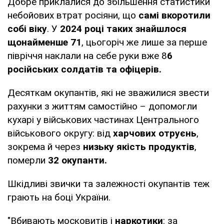
Добре приклалися до збільшення статистики
небойових втрат росіяни, що
самі вкоротили
собі віку
. У
2024 році таких знайшлося
щонайменше 71
, цьогоріч же лише за перше
півріччя наклали на себе руки вже 8
6
російських солдатів та офіцерів.
Десяткам окупантів, які не зважилися звести
рахунки з життям самостійно – допомогли
кухарі у військових частинах Центрального
військового округу: від
харчових отруєнь
,
зокрема й через
низьку якість продуктів
,
померли
32 окупанти.
Шкідливі звички та залежності окупантів теж
грають на боці України.
"Вбивають московитів і
наркотики
: за