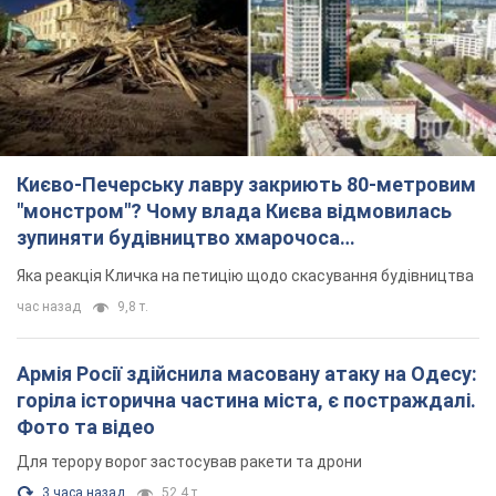
Києво-Печерську лавру закриють 80-метровим
"монстром"? Чому влада Києва відмовилась
зупиняти будівництво хмарочоса
"московського вірянина"
Яка реакція Кличка на петицію щодо скасування будівництва
час назад
9,8 т.
Армія Росії здійснила масовану атаку на Одесу:
горіла історична частина міста, є постраждалі.
Фото та відео
Для терору ворог застосував ракети та дрони
3 часа назад
52,4 т.