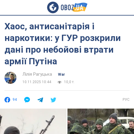
Хаос, антисанітарія і
наркотики: у ГУР розкрили
дані про небойові втрати
армії Путіна
Лілія Рагуцька
War
10.11.2025 10:44
10,0 т.
94
РУС