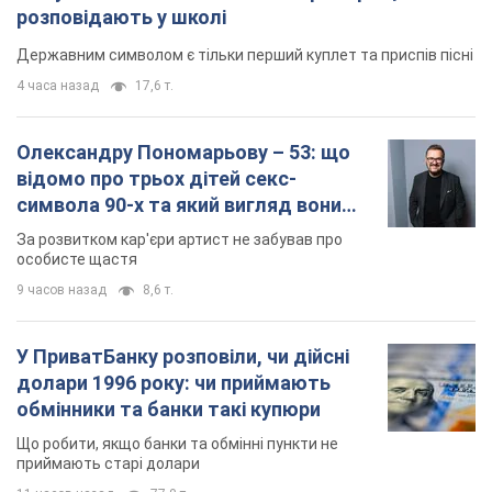
розповідають у школі
Державним символом є тільки перший куплет та приспів пісні
4 часа назад
17,6 т.
Олександру Пономарьову – 53: що
відомо про трьох дітей секс-
символа 90-х та який вигляд вони
мають
За розвитком кар'єри артист не забував про
особисте щастя
9 часов назад
8,6 т.
У ПриватБанку розповіли, чи дійсні
долари 1996 року: чи приймають
обмінники та банки такі купюри
Що робити, якщо банки та обмінні пункти не
приймають старі долари