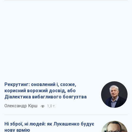
Рекрутинг: оновлений і, схоже,
корисний ворожий досвід, або
Діалектика вибагливого боягузтва
Олександр Кірш
1,0 т.
Ні зброї, ні людей: як Лукашенко будує
нову армію