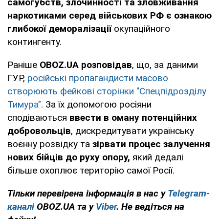
самогубств, злочинності та зловживання
наркотиками серед військових РФ є ознакою
глибокої деморалізації
окупаційного
контингенту.
Раніше
OBOZ.UA розповідав
, що, за даними
ГУР,
російські пропагандисти масово
створюють фейкові сторінки "Спецпідрозділу
Тимура"
. За їх допомогою росіяни
сподіваються
ввести в оману потенційних
добровольців
, дискредитувати українську
воєнну розвідку та
зірвати процес залучення
нових бійців до руху опору,
який дедалі
більше охоплює територію самої Росії.
Тільки перевірена інформація в нас у
Telegram-
каналі
OBOZ.UA та у
Viber
. Не ведіться на