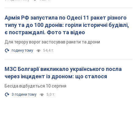
Армія РФ запустила по Одесі 11 ракет різного
типу та до 100 дронів: горіли історичні будівлі,
є постраждалі. Фото та відео
Для терору ворог застосував ракети та дрони
годину тому
54,4 т.
МЗС Болгарії викликало українського посла
через інцидент із дроном: що сталося
Бесіда відбудеться 10 серпня
3 години тому
5,0 т.