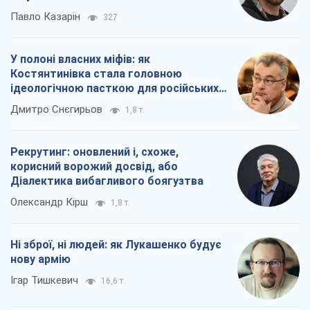
Павло Казарін
327
У полоні власних міфів: як
Костянтинівка стала головною
ідеологічною пасткою для російських
окупантів
Дмитро Снєгирьов
1,8 т.
Рекрутинг: оновлений і, схоже,
корисний ворожий досвід, або
Діалектика вибагливого боягузтва
Олександр Кірш
1,8 т.
Ні зброї, ні людей: як Лукашенко будує
нову армію
Ігар Тишкевич
16,6 т.