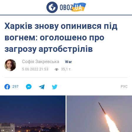
Харків знову опинився під
вогнем: оголошено про
загрозу артобстрілів
Софія Закревська
War
5.06.2022 21:53
35,1 т.
297
РУС