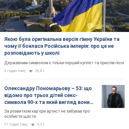
Якою була оригінальна версія гімну України та
чому її боялася Російська імперія: про це не
розповідають у школі
Державним символом є тільки перший куплет та приспів пісні
6 годин тому
26,8 т.
Олександру Пономарьову – 53: що
відомо про трьох дітей секс-
символа 90-х та який вигляд вони
мають
За розвитком кар'єри артист не забував про
особисте щастя
11 годин тому
9,3 т.