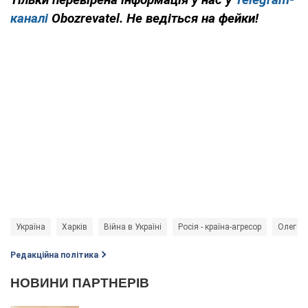
каналі
Obozrevatel. Не ведіться на фейки!
Україна
Харків
Війна в Україні
Росія - країна-агресор
Олег С
Редакційна політика