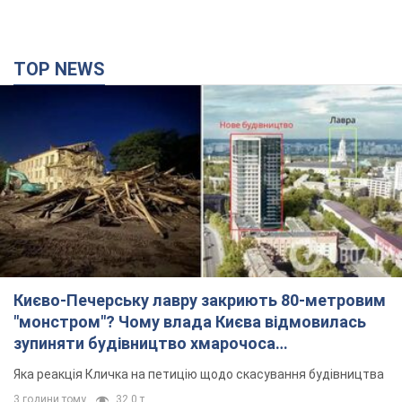
TOP NEWS
Києво-Печерську лавру закриють 80-метровим
"монстром"? Чому влада Києва відмовилась
зупиняти будівництво хмарочоса
"московського вірянина"
Яка реакція Кличка на петицію щодо скасування будівництва
3 години тому
32,0 т.