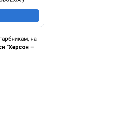
гарбникам, на
си "Херсон –