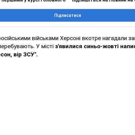
Підписатися
осійськими військами Херсоні вкотре нагадали за
перебувають. У місті
з'явилися синьо-жовті напи
сон, вір ЗСУ".