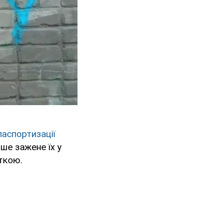
паспортизації
ше зажене їх у
ткою.