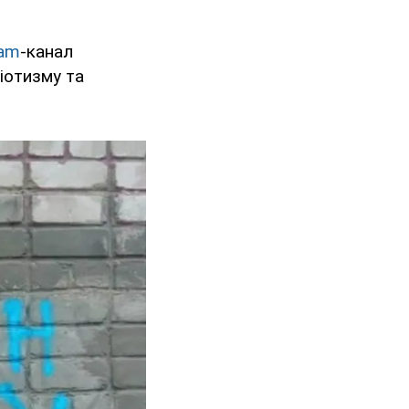
ram
-канал
ріотизму та