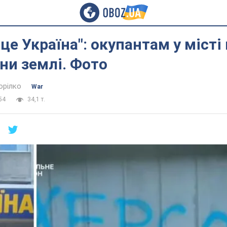
 це Україна": окупантам у місті
они землі. Фото
орілко
War
54
34,1 т.