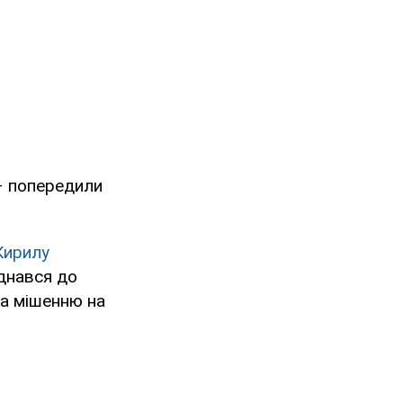
 – попередили
Кирилу
єднався до
та мішенню на