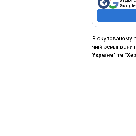
Google
В окупованому р
чиїй землі вони 
Україна" та "Хер