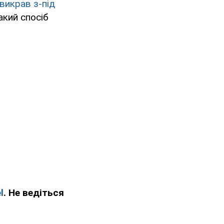
викрав з-під
такий спосіб
l
. Не ведіться