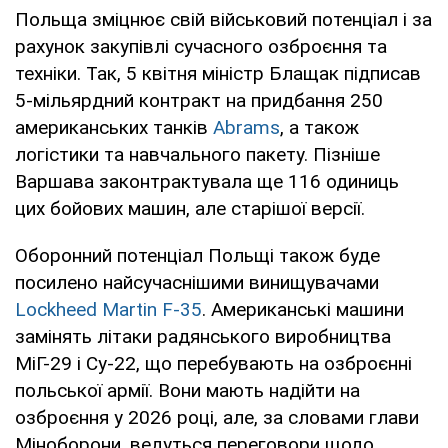
Польща зміцнює свій військовий потенціал і за
рахунок закупівлі сучасного озброєння та
техніки. Так, 5 квітня міністр Блащак підписав
5-мільярдний контракт на придбання 250
американських танків
Abrams
, а також
логістики та навчального пакету. Пізніше
Варшава законтрактувала ще 116 одиниць
цих бойових машин, але старішої версії.
Оборонний потенціал Польщі також буде
посилено найсучаснішими винищувачами
Lockheed Martin F-35
. Американські машини
замінять літаки радянського виробництва
МіГ-29 і Су-22, що перебувають на озброєнні
польської армії. Вони мають надійти на
озброєння у 2026 році, але, за словами глави
Міноборони, ведуться переговори щодо