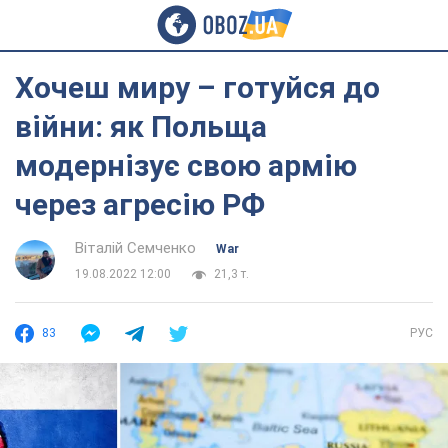
Хочеш миру – готуйся до
війни: як Польща
модернізує свою армію
через агресію РФ
Віталій Семченко
War
19.08.2022 12:00
21,3 т.
83
РУС