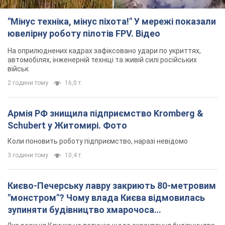
"Мінус техніка, мінус піхота!" У мережі показали
ювелірну роботу пілотів FPV. Відео
На оприлюднених кадрах зафіксовано удари по укриттях,
автомобілях, інженерній техніці та живій силі російських
військ
2 години тому
16,0 т.
Армія РФ знищила підприємство Kromberg &
Schubert у Житомирі. Фото
Коли поновить роботу підприємство, наразі невідомо
3 години тому
10,4 т.
Києво-Печерську лавру закриють 80-метровим
"монстром"? Чому влада Києва відмовилась
зупиняти будівництво хмарочоса
"московського вірянина"