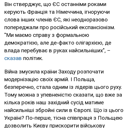
Він стверджує, що ЄС останніми роками
керують Франція та Німеччина, ігноруючи
слова інших членів ЄС, які неодноразово
попереджали про російський експансіонізм.
"Ми маємо справу з формальною
демократією, але де-факто олігархією, де
влада перебуває в руках найсильніших", –
сказав
політик.
Війна змусила країни Заходу розпочати
модернізацію своїх армій. І Польща,
безперечно, стала одним із лідерів цього руху.
Тому можна з упевненістю сказати, що вже за
кілька років наш західний сусід матиме
найсильніші збройні сили в Європі. Що із цього
Україні? По-перше, тісна співпраця з Польщею
дозволить Києву прискорити військову