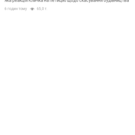
Яка реакція Кличка на петицію щодо скасування будівництва
6 годин тому
65,0 т.