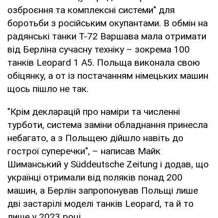
озброєння та комплексні системи" для
боротьби з російським окупантами. В обмін на
радянські танки Т-72 Варшава мала отримати
від Берліна сучасну техніку – зокрема 100
танків Leopard 1 A5. Польща виконала свою
обіцянку, а от із постачанням німецьких машин
щось пішло не так.
"Крім декларацій про наміри та численні
турботи, система заміни обладнання принесла
небагато, а з Польщею дійшло навіть до
гострої суперечки", – написав Майк
Шиманський у Süddeutsche Zeitung і додав, що
українці отримали від поляків понад 200
машин, а Берлін запропонував Польщі лише
дві застарілі моделі танків Leopard, та й то
лише у 2023 році.