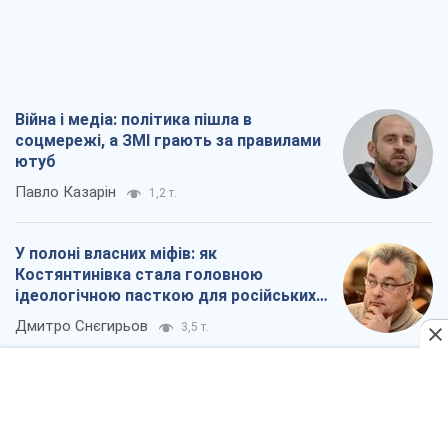
Війна і медіа: політика пішла в
соцмережі, а ЗМІ грають за правилами
ютуб
Павло Казарін
1,2 т.
У полоні власних міфів: як
Костянтинівка стала головною
ідеологічною пасткою для російських
окупантів
Дмитро Снєгирьов
3,5 т.
Рекрутинг: оновлений і, схоже,
корисний ворожий досвід, або
Діалектика вибагливого боягузтва