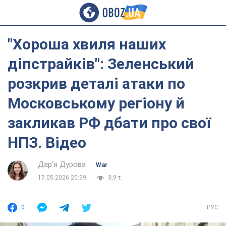
"Хороша хвиля наших
діпстрайків": Зеленський
розкрив деталі атаки по
Московському регіону й
закликав РФ дбати про свої
НПЗ. Відео
Дар'я Дурова
War
17.05.2026 20:39
3,9 т.
0
РУС