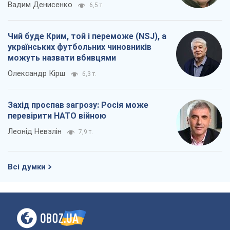
Всі думки
Про компанію
Команда
Правова інформація
Політика конфіденційності
Реклама на сайті
Документи
Редакційна політика
Журналісти OBOZ.UA на місці
подій
OBOZ.UA
Політика
Світ
Розслідування