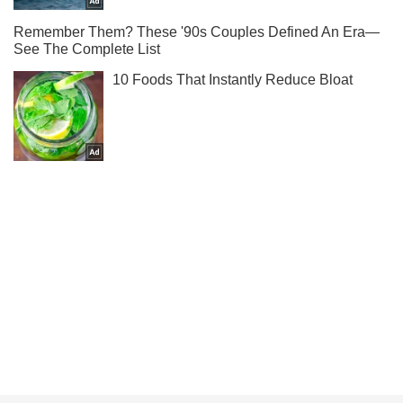
Не набридаємо! Тільки найважливіше - підписуйся на наш
Telegram-канал
Підписатись
Підписатись
"Хороша хвиля наших...
Важливе