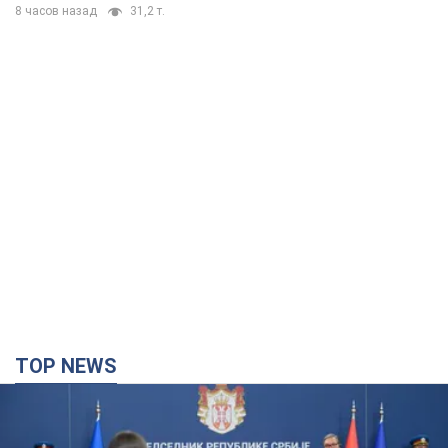
TOP NEWS
"Ми вдячні, але цього замало": Зеленський
закликав посилити санкції проти Росії
Президент подякував європейським партнерам за фінансову
підтримку