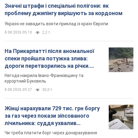
курортний Буковель
8.08.2026 09:27
30,0 т.
Жінці нарахували 729 тис. грн боргу
за газ через покази зіпсованого
лічильника: суддя ухвалив
неочікуване рішення
Чи треба платити борг через донарахування
8 часов назад
31,2 т.