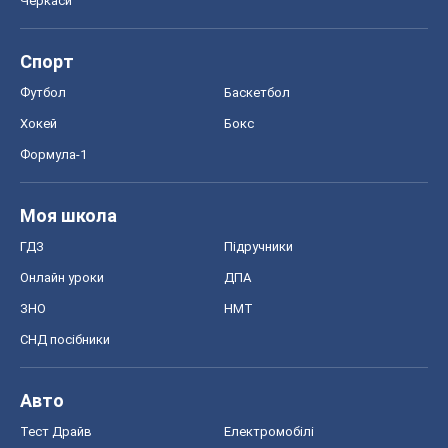
Онлайн уроки
ДПА
ЗНО
НМТ
СНД посібники
Авто
Тест Драйв
Електромобілі
Акції
Сервіс
Food Oboz
Рецепти
Напої
Дієти
Економіка
Ринки та компанії
Макроекономіка