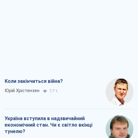
Коли закінчиться війна?
Юрій Хрістензен
7,7 т.
Україна вступила в надзвичайний
економічний стан. Чи є світло вкінці
тунелю?
Вадим Денисенко
6,5 т.
Чий буде Крим, той і переможе (NSJ), а
українських футбольних чиновників
можуть назвати вбивцями
Олександр Кірш
6,3 т.
Захід проспав загрозу: Росія може
перевірити НАТО війною
Леонід Невзлін
7,9 т.