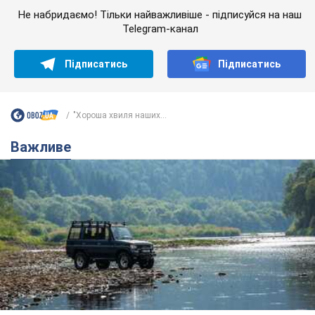
Значні штрафи і спеціальні полігони: як
проблему джипінгу вирішують за кордоном
Україні не завадить взяти приклад із країн Європи
8.08.2026 05:10
2,2 т.
На Прикарпатті після аномальної
спеки пройшла потужна злива:
дороги перетворились на річки.
Відео
Негода накрила Івано-Франківщину та