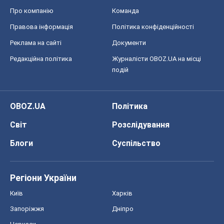
Блоги
Суспільство
Регіони України
Київ
Харків
Запоріжжя
Дніпро
Черкаси
Спорт
Футбол
Баскетбол
Хокей
Бокс
Формула-1
Моя школа
ГДЗ
Підручники