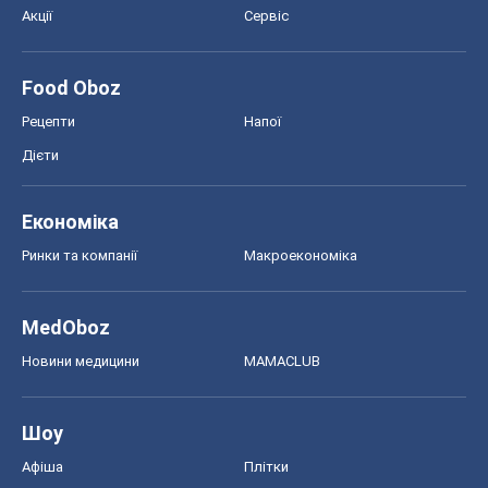
MedOboz
Новини медицини
MAMACLUB
Шоу
Афіша
Плітки
Краса
Мода
Жіночий журнал