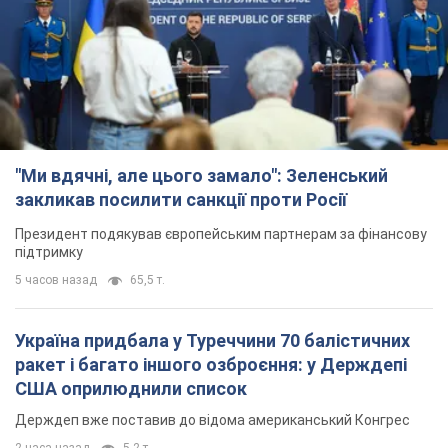
5 часов назад
65,5 т.
Україна придбала у Туреччини 70 балістичних
ракет і багато іншого озброєння: у Держдепі
США оприлюднили список
Держдеп вже поставив до відома американський Конгрес
2 часа назад
5,2 т.
"Нас почули на одне вухо": у містах України 24-й
день поспіль тривають мітинги на підтримку
Федорова. Фото і відео
Антиурядові виступи з вимогою повернути Федорова досі
тривають
2 часа назад
2,1 т.