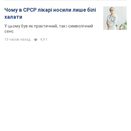
Чому в СРСР лікарі носили лише білі
халати
У цьому був як практичний, так і символічний
сенс
10 часов назад
4,9 т.