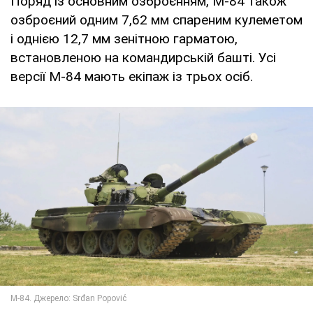
Поряд із основним озброєнням, M-84 також
озброєний одним 7,62 мм спареним кулеметом
і однією 12,7 мм зенітною гарматою,
встановленою на командирській башті. Усі
версії M-84 мають екіпаж із трьох осіб.