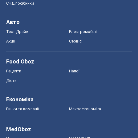
СНД посібники
Авто
Тест Драйв
Електромобілі
Акції
Сервіс
Food Oboz
Рецепти
Напої
Дієти
Економіка
Ринки та компанії
Макроекономіка
MedOboz