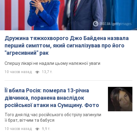
Дружина тяжкохворого Джо Байдена назвала
перший симптом, який сигналізував про його
"агресивний" рак
Спершу лікарі не надали цьому належної уваги
10 часов назад
13,7 т.
Її вбила Росія: померла 13-річна
дівчинка, поранена внаслідок
російської атаки на Сумщину. Фото
Того дня під час російського обстрілу загинули
її брат, вітчим та бабуся
10 часов назад
9,9 т.