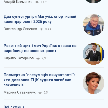
Андрій Клименко
1,6 т.
Два супертурніри Магучіх: спортивний
календар осені 2026 року
Олександр Липенко
3,4 т.
Ракетний щит і меч України: ставка на
виробництво власних ракет
Кирило Татарінов
2,3 т.
Посмертна "презумпція винуватості":
хто дозволив ТЦК судити загиблих
захисників
Марина Ставнійчук
5,5 т.
Всі думки