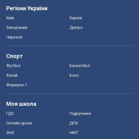
Регіони України
Київ
Харків
Запоріжжя
Дніпро
Черкаси
Спорт
Футбол
Баскетбол
Хокей
Бокс
Формула-1
Моя школа
ГДЗ
Підручники
Онлайн уроки
ДПА
ЗНО
НМТ