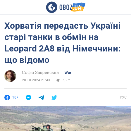
Хорватія передасть Україні
старі танки в обмін на
Leopard 2A8 від Німеччини:
що відомо
Софія Закревська
War
28.10.2024 21:43
6,9 т.
107
РУС