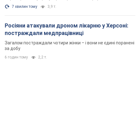
7 хвилин тому
3,9 т.
Росіяни атакували дроном лікарню у Херсоні:
постраждали медпрацівниці
Загалом постраждали чотири жінки – і вони не єдині поранені
за добу
6 годин тому
2,2 т.