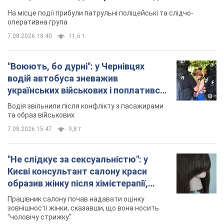
На місце події прибули патрульні поліцейські та слідчо-
оперативна група
7.08.2026 18:40
11,6 т.
"Воюють, бо дурні": у Чернівцях
водій автобуса зневажив
українських військових і поплатився.
Відео
Водія звільнили після конфлікту з пасажирами
та образ військових
7.08.2026 15:47
9,8 т.
"Не слідкує за сексуальністю": у
Києві консультант салону краси
образив жінку після хімієтерапії,
розгорівся скандал. Фото
Працівник салону почав надавати оцінку
зовнішності жінки, сказавши, що вона носить
"чоловічу стрижку"