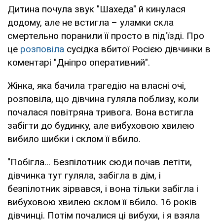
Дитина почула звук "Шахеда" й кинулася
додому, але не встигла – уламки скла
смертельно поранили її просто в під'їзді. Про
це
розповіла
сусідка вбитої Росією дівчинки в
коментарі "Дніпро оперативний".
Жінка, яка бачила трагедію на власні очі,
розповіла, що дівчина гуляла поблизу, коли
почалася повітряна тривога. Вона встигла
забігти до будинку, але вибуховою хвилею
вибило шибки і склом її вбило.
"Побігла... Безпілотник сюди почав летіти,
дівчинка тут гуляла, забігла в дім, і
безпілотник зірвався, і вона тільки забігла і
вибуховою хвилею склом її вбило. 16 років
дівчинці. Потім почалися ці вибухи, і я взяла