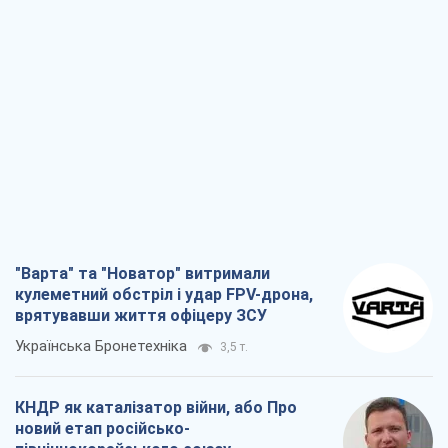
"Варта" та "Новатор" витримали
кулеметний обстріл і удар FPV-дрона,
врятувавши життя офіцеру ЗСУ
Українська Бронетехніка
3,5 т.
КНДР як каталізатор війни, або Про
новий етап російсько-