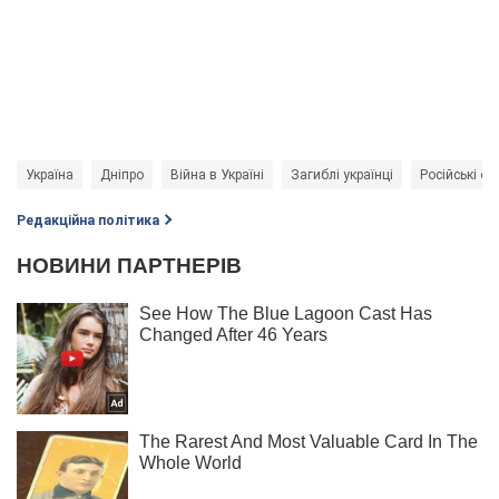
Україна
Дніпро
Війна в Україні
Загиблі українці
Російські об
Редакційна політика