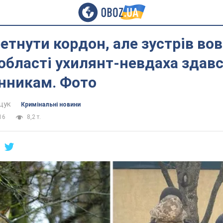
етнути кордон, але зустрів вовк
області ухилянт-невдаха здав
нникам. Фото
щук
Кримінальні новини
16
8,2 т.