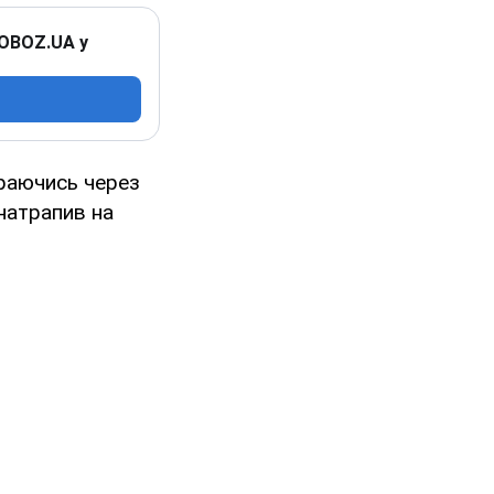
 OBOZ.UA у
ираючись через
 натрапив на