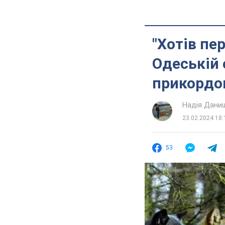
"Хотів пер
Одеській 
прикордо
Надія Дани
23.02.2024 18:
53