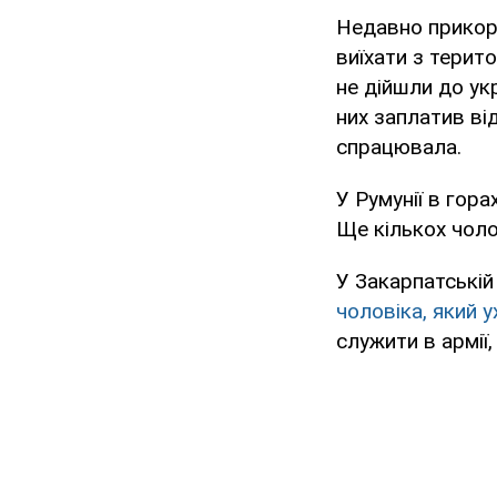
Недавно прико
виїхати з терит
не дійшли до ук
них заплатив ві
спрацювала.
У Румунії в гора
Ще кількох чоло
У Закарпатській
чоловіка, який 
служити в армії,