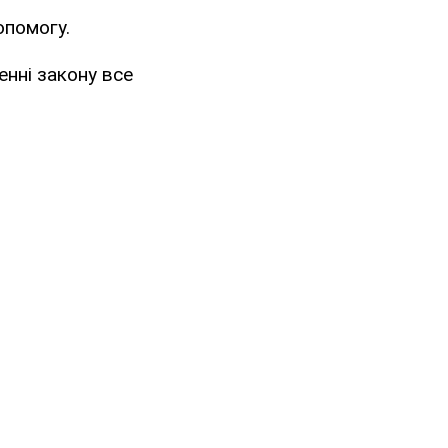
опомогу.
нні закону все