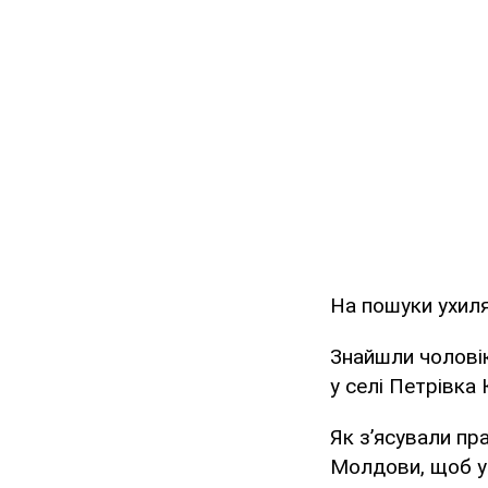
На пошуки ухил
Знайшли чоловік
у селі Петрівка
Як з’ясували пр
Молдови, щоб ун