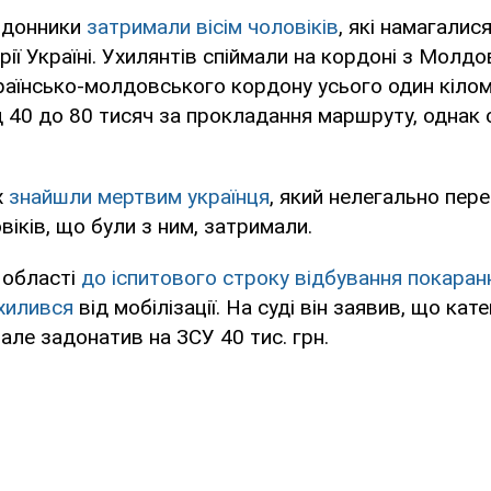
рдонники
затримали вісім чоловіків
, які намагалис
орії Україні. Ухилянтів спіймали на кордоні з Мол
раїнсько-молдовського кордону усього один кілом
д 40 до 80 тисяч за прокладання маршруту, однак с
х
знайшли мертвим українця
, який нелегально пер
віків, що були з ним, затримали.
 області
до іспитового строку відбування покаран
ухилився
від мобілізації. На суді він заявив, що кат
 але задонатив на ЗСУ 40 тис. грн.