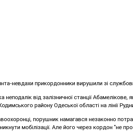
янта-невдахи прикордонники вирушили зі службов
а неподалік від залізничної станції Абамелікове,
 Кодимського району Одеської області на лінії Рудн
авоохоронці, порушник намагався незаконно потр
икнути мобілізації. Але його через кордон "не про