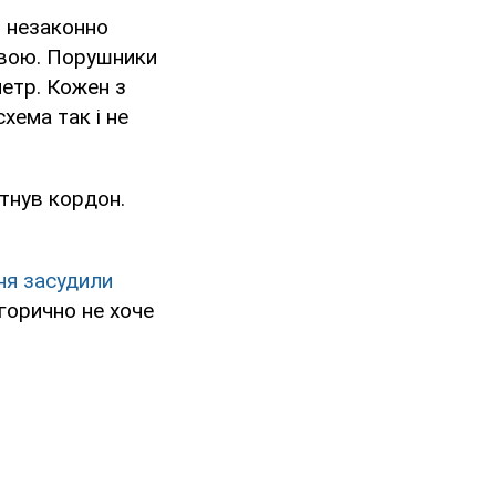
я незаконно
довою. Порушники
етр. Кожен з
хема так і не
етнув кордон.
ня засудили
егорично не хоче