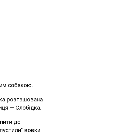
им собакою.
 яка розташована
иця — Слобідка.
апити до
пустили" вовки.