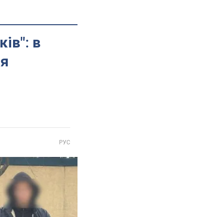
ів": в
ся
РУС