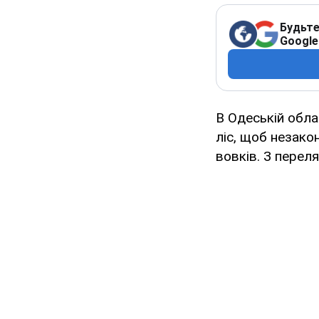
Будьте
Google
В Одеській обла
ліс, щоб незако
вовків. З переля