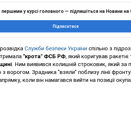
 першими у курсі головного — підпишіться на Новини на
Підписатися
ррозвідка
Служби безпеки України
спільно з підро
атримала
"крота" ФСБ РФ
, який коригував ракетні
щині
. Ним виявився колишній строковик, який за
 з ворогом. Зрадника "взяли" поблизу лінії фронту
апрямку, коли він намагався вийти на позиції окупа