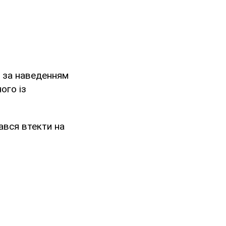
, за наведенням
ого із
ався втекти на