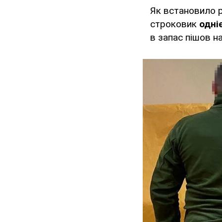
Як встановило 
строковик
одні
в запас пішов н