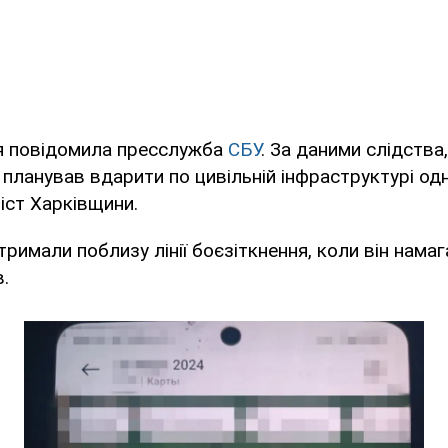
ня повідомила пресслужба
СБУ
. За даними слідства
 планував вдарити по цивільній інфраструктурі одн
іст Харківщини.
римали поблизу лінії боєзіткнення, коли він намаг
в.