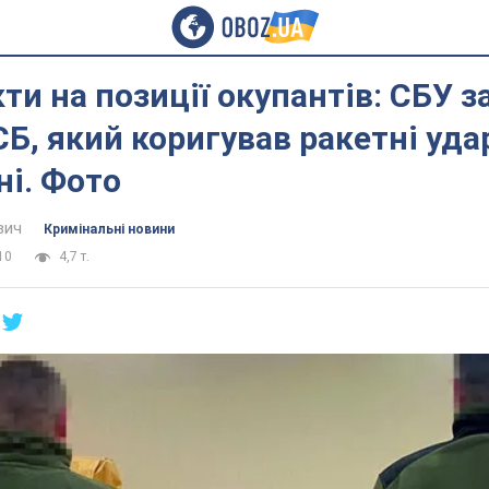
кти на позиції окупантів: СБУ 
СБ, який коригував ракетні уда
і. Фото
вич
Кримінальні новини
10
4,7 т.