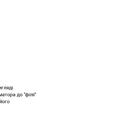
игляді
атора до "філії"
його