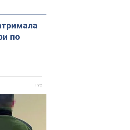
затримала
ри по
РУС