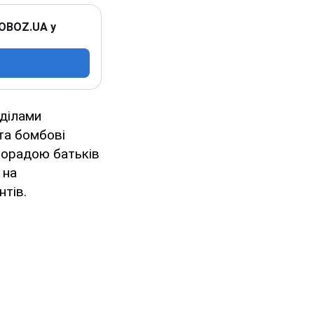
 OBOZ.UA у
зділами
 та бомбові
 порадою батьків
 на
нтів.