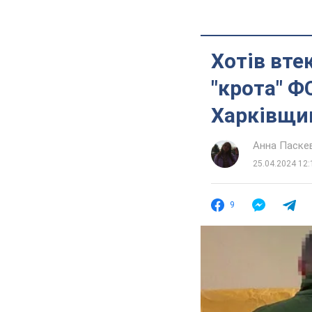
Хотів вте
"крота" Ф
Харківщин
Анна Паске
25.04.2024 12:
9