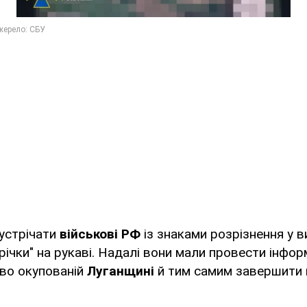
устрічати
військові РФ
із знаками розрізнення у в
трічки" на рукаві. Надалі вони мали провести інформ
во окупованій
Луганщині
й тим самим завершити 