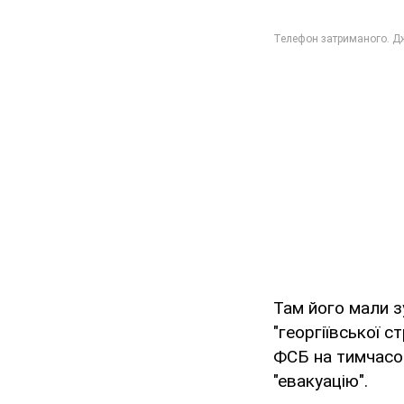
Там його мали з
"георгіївської с
ФСБ на тимчасо
"евакуацію".