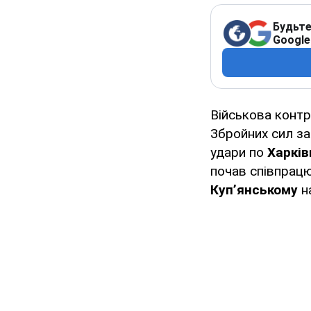
Будьте
Google
Військова конт
Збройних сил з
удари по
Харків
почав співпрацю
Куп’янському
н