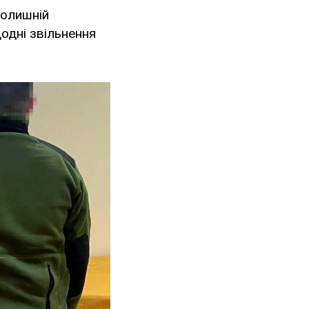
колишній
додні звільнення