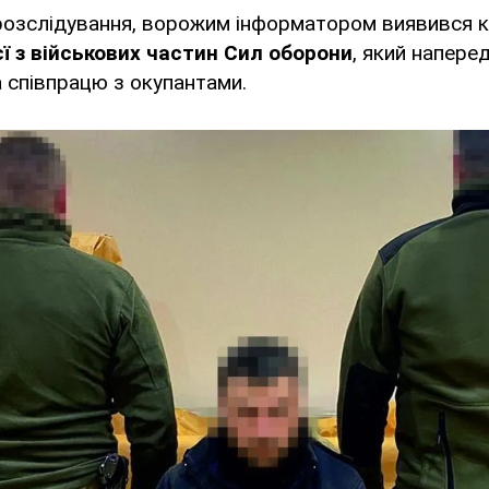
розслідування, ворожим інформатором виявився 
єї з військових частин Сил оборони
, який напере
а співпрацю з окупантами.