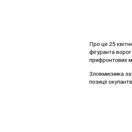
Про це 25 квіт
фігуранта ворог
прифронтових м
Зловмисника зат
позиції окупанті