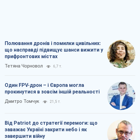
Вадим Денисенко
7,6 т.
Самураї повертаються? У Кремлі паніка
через новий курс Японії
Олексій Копитько
5,0 т.
Полювання дронів і помилки цивільних: