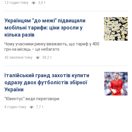
В Україні різко зросла кількість порушень на
митниці: які товари на сотні мільйонів вилучено
В судах лежать вже 4,2 тис. справ про митні правопорушення
12 годин тому
3,0 т.
Українцям "до межі" підвищили
мобільні тарифи: ціни зросли у
кілька разів