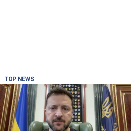
Чому учасники ринку вважають, що тариф у 400
грн на місяць – це небагато
42 хвилини тому
38,2 т.
Італійський гранд захотів купити
одразу двох футболістів збірної
України
"Ювентус" веде переговори
8 годин тому
7,7 т.