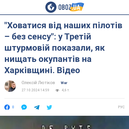
"Ховатися від наших пілотів
– без сенсу": у Третій
штурмовій показали, як
нищать окупантів на
Харківщині. Відео
Олексій Лютіков
War
27.10.2024 14:59
4,6 т.
0
РУС