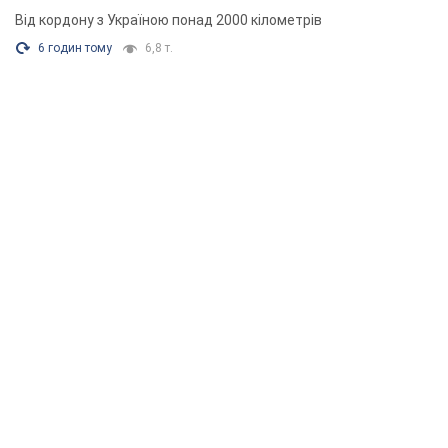
2 години тому
25,7 т.
На Одещині розбився український МіГ-29, пілот
катапультувався: усі подробиці інциденту
Аварійна ситуація сталася під час виконання бойового
завдання
3 години тому
16,3 т.
У Тюменській області атаковано нафтохімічний
комплекс: що відомо про наслідки. Фото і
відео
Від кордону з Україною понад 2000 кілометрів
6 годин тому
6,8 т.