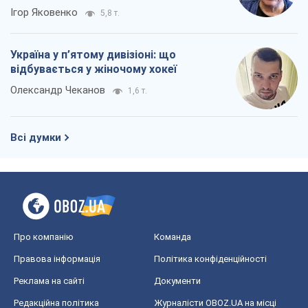
що насправді підвищує шанси вижити у
прифронтових містах
Тетяна Чорновол
6,7 т.
Один FPV-дрон – і Європа могла
прокинутися в зовсім іншій реальності
Дмитро Томчук
21,5 т.
Від Patriot до стратегії перемоги: що
заважає Україні закрити небо і як
завершити війну
Ігор Яковенко
5,8 т.
Україна у п’ятому дивізіоні: що
відбувається у жіночому хокеї
Олександр Чеканов
1,6 т.