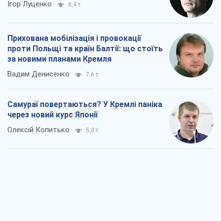
Rest
Думки
Блокада за блокаду, або Закрите Чорне
море – час закривати Росії Балтику
Ігор Луценко
8,4 т.
Прихована мобілізація і провокації
проти Польщі та країн Балтії: що стоїть
за новими планами Кремля