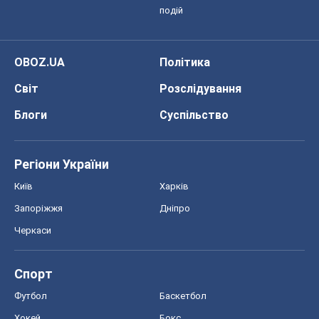
Всі думки
Про компанію
Команда
Правова інформація
Політика конфіденційності
Реклама на сайті
Документи
Редакційна політика
Журналісти OBOZ.UA на місці
подій
OBOZ.UA
Політика
Світ
Розслідування