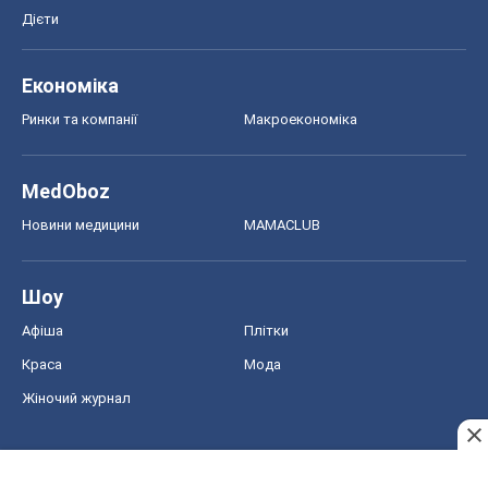
Онлайн уроки
ДПА
ЗНО
НМТ
СНД посібники
Авто
Тест Драйв
Електромобілі
Акції
Сервіс
Food Oboz
Рецепти
Напої
Дієти
Економіка
Ринки та компанії
Макроекономіка