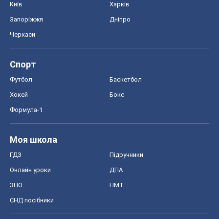
Київ
Харків
Запоріжжя
Дніпро
Черкаси
Спорт
Футбол
Баскетбол
Хокей
Бокс
Формула-1
Моя школа
ГДЗ
Підручники
Онлайн уроки
ДПА
ЗНО
НМТ
СНД посібники