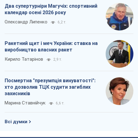
Два супертурніри Магучіх: спортивний
календар осені 2026 року
Олександр Липенко
6,2 т.
Ракетний щит і меч України: ставка на
виробництво власних ракет
Кирило Татарінов
2,9 т.
Посмертна "презумпція винуватості":
хто дозволив ТЦК судити загиблих
захисників
Марина Ставнійчук
6,6 т.
Всі думки