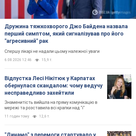
Дружина тяжкохворого Джо Байдена назвала
перший симптом, який сигналізував про його
"агресивний" рак
Спершу лікарі не надали цьому належної уваги
6.08.2026 12:46
15,9 т.
Відпустка Лесі Нікітюк у Карпатах
обернулася скандалом: чому ведучу
несправедливо захейтили
Знаменитість вийшла на пряму комунікацію в
мережі та розставила всі крапки над "і"
11 годин тому
12,6 т.
"Динамо" з перемоги стартувало у