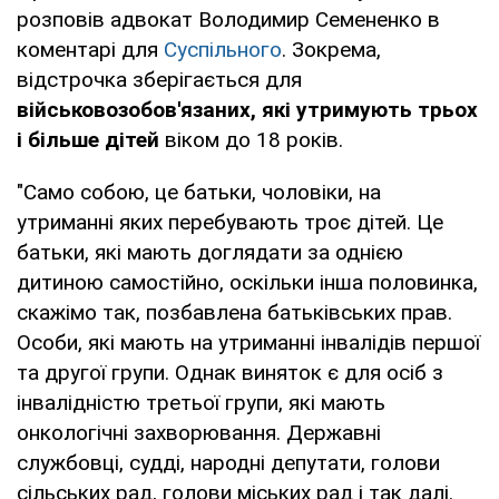
розповів адвокат Володимир Семененко в
коментарі для
Суспільного
. Зокрема,
відстрочка зберігається для
військовозобов'язаних, які утримують трьох
і більше дітей
віком до 18 років.
"Само собою, це батьки, чоловіки, на
утриманні яких перебувають троє дітей. Це
батьки, які мають доглядати за однією
дитиною самостійно, оскільки інша половинка,
скажімо так, позбавлена батьківських прав.
Особи, які мають на утриманні інвалідів першої
та другої групи. Однак виняток є для осіб з
інвалідністю третьої групи, які мають
онкологічні захворювання. Державні
службовці, судді, народні депутати, голови
сільських рад, голови міських рад і так далі.