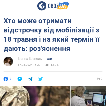
Хто може отримати
відстрочку від мобілізації з
18 травня і на який термін її
дають: роз'яснення
Іванна Шепель
War
17.05.2024 15:30
13,9 т.
3
РУС