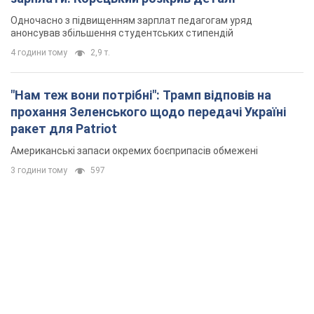
Одночасно з підвищенням зарплат педагогам уряд
анонсував збільшення студентських стипендій
4 години тому
2,9 т.
"Нам теж вони потрібні": Трамп відповів на
прохання Зеленського щодо передачі Україні
ракет для Patriot
Американські запаси окремих боєприпасів обмежені
3 години тому
597