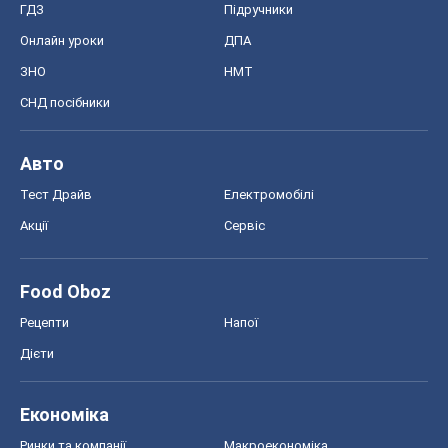
ГДЗ
Підручники
Онлайн уроки
ДПА
ЗНО
НМТ
СНД посібники
Авто
Тест Драйв
Електромобілі
Акції
Сервіс
Food Oboz
Рецепти
Напої
Дієти
Економіка
Ринки та компанії
Макроекономіка