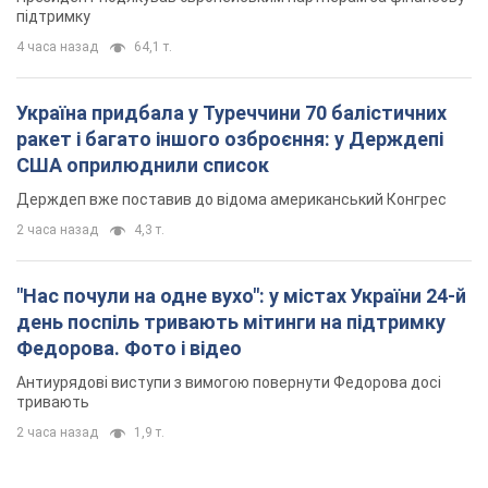
підтримку
4 часа назад
64,1 т.
Україна придбала у Туреччини 70 балістичних
ракет і багато іншого озброєння: у Держдепі
США оприлюднили список
Держдеп вже поставив до відома американський Конгрес
2 часа назад
4,3 т.
"Нас почули на одне вухо": у містах України 24-й
день поспіль тривають мітинги на підтримку
Федорова. Фото і відео
Антиурядові виступи з вимогою повернути Федорова досі
тривають
2 часа назад
1,9 т.