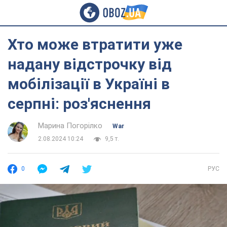
Хто може втратити уже
надану відстрочку від
мобілізації в Україні в
серпні: роз'яснення
Марина Погорілко
War
2.08.2024 10:24
9,5 т.
0
РУС