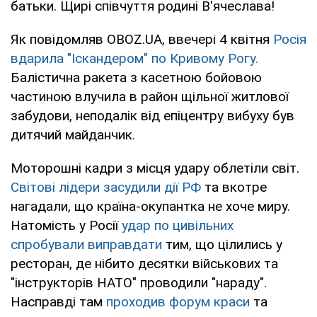
батьки. Щирі співчуття родині В'ячеслава!
Як повідомляв OBOZ.UA, ввечері 4 квітня
Росія
вдарила "Іскандером" по Кривому Рогу.
Балістична ракета з касетною бойовою
частиною влучила в район щільної житлової
забудови, неподалік від епіцентру вибуху був
дитячий майданчик.
Моторошні кадри з місця удару облетіли світ.
Світові лідери засудили дії РФ
та вкотре
нагадали, що країна-окупантка не хоче миру.
Натомість у Росії
удар по цивільних
спробували виправдати
тим, що цілились у
ресторан, де нібито десятки військових та
"інструкторів НАТО" проводили "нараду".
Насправді там
проходив форум краси
та