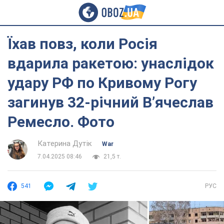
Їхав повз, коли Росія
вдарила ракетою: унаслідок
удару РФ по Кривому Рогу
загинув 32-річний В’ячеслав
Ремесло. Фото
Катерина Дутік
War
7.04.2025 08:46
21,5 т.
541
РУС