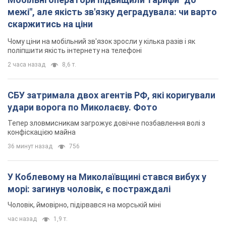
межі", але якість зв'язку деградувала: чи варто
скаржитись на ціни
Чому ціни на мобільний зв'язок зросли у кілька разів і як
поліпшити якість інтернету на телефоні
2 часа назад
8,6 т.
СБУ затримала двох агентів РФ, які коригували
удари ворога по Миколаєву. Фото
Тепер зловмисникам загрожує довічне позбавлення волі з
конфіскацією майна
36 минут назад
756
У Коблевому на Миколаївщині стався вибух у
морі: загинув чоловік, є постраждалі
Чоловік, ймовірно, підірвався на морській міні
час назад
1,9 т.