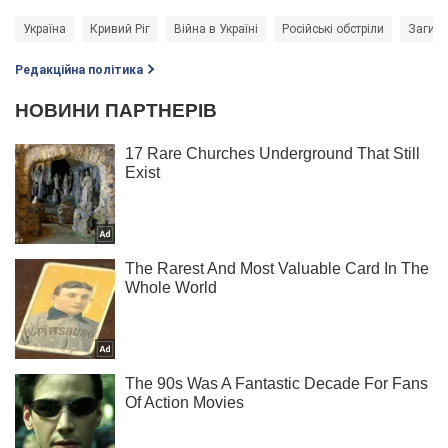
Україна
Кривий Ріг
Війна в Україні
Російські обстріли
Загибл
Редакційна політика