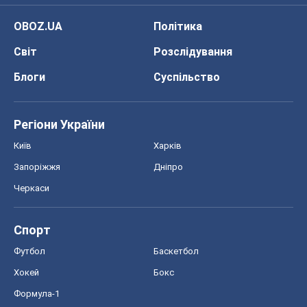
OBOZ.UA
Політика
Світ
Розслідування
Блоги
Суспільство
Регіони України
Київ
Харків
Запоріжжя
Дніпро
Черкаси
Спорт
Футбол
Баскетбол
Хокей
Бокс
Формула-1