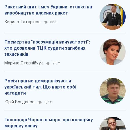
Юрій Богданов
1,7 т.
Господарі Чорного моря: про козацьку
морську славу
Юрій Кирпичов
2,2 т.
Всі думки
Про компанію
Команда
Правова інформація
Політика конфіденційності
Реклама на сайті
Документи
Редакційна політика
Журналісти OBOZ.UA на місці