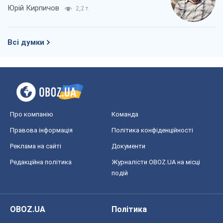
подій
OBOZ.UA
Політика
Світ
Розслідування
Блоги
Суспільство
Регіони України
Київ
Харків
Запоріжжя
Дніпро
Черкаси
Спорт
Футбол
Баскетбол
Хокей
Бокс