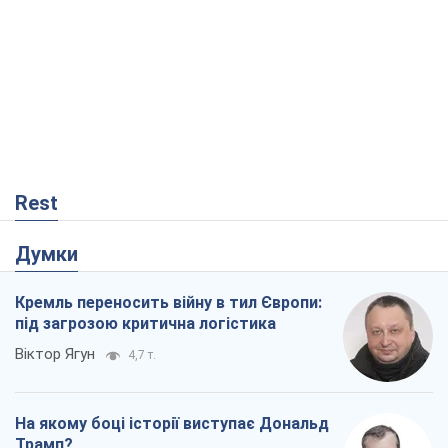
Віктор Ягун
4,7 т.
На якому боці історії виступає Дональд
Трамп?
Віктор Каспрук
5,3 т.
Два супертурніри Магучіх: спортивний
календар осені 2026 року
Олександр Липенко
159