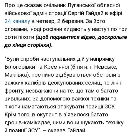
Про це сказав очільник Луганської обласної
військової адміністрації Сергій Гайдай в ефірі
24 каналу
в четвер, 2 березня. За його
словами, іноді росіяни кидають у наступ по три
роти піхоти
(щоб подивитися відео, доскрольте
до кінця сторінки).
"Були спроби наступальних дій у напрямку
Білогорівки та Кремінної (біля н.п. Невське,
Макіївка), постійно відбуваються обстріли з
важких калібрів деокупованих селищ по лінії
фронту, незважаючи на те, що там є багато
цивільних. За допомогою важкої техніки та
піхоти намагаються атакувати позиції ЗСУ.
Крім того, в окупантів з'явилося багато
дронів-камікадзе, ними вони шукають техніку
й позиції ЗСУ", – сказав Гайдай.