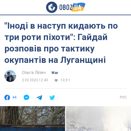
"Іноді в наступ кидають по
три роти піхоти": Гайдай
розповів про тактику
окупантів на Луганщині
Ольга Ліпич
War
2.03.2023 12:43
10,9 т.
44
РУС