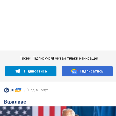
"Іноді в наступ...
Важливе
Дружина тяжкохворого Джо Байдена назвала
перший симптом, який сигналізував про його
"агресивний" рак
Спершу лікарі не надали цьому належної уваги
6 годин тому
9,3 т.