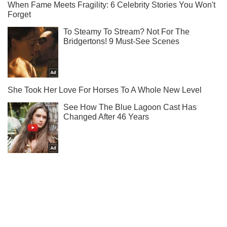
Тисни! Підписуйся! Читай тільки найкраще!
Підписатись
Підписатись