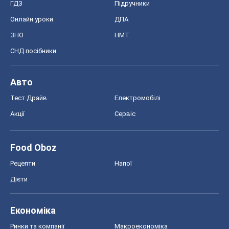
Дієти
Економіка
Ринки та компанії
Макроекономіка
MedOboz
Новини медицини
MAMACLUB
Шоу
Афіша
Плітки
Краса
Мода
Жіночий журнал