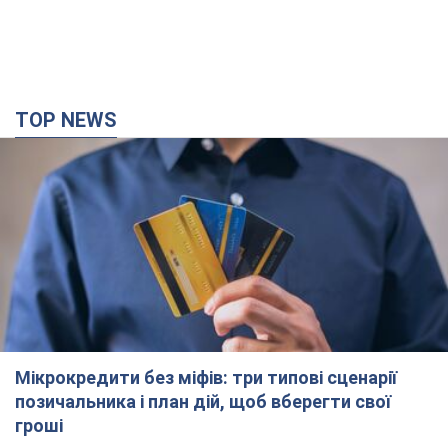
Мікрокредити без міфів: три типові сценарії
позичальника і план дій, щоб вберегти свої
гроші
Що мають діяти українці, аби не переплачувати за "швидку
позику"
2 години тому
18,1 т.
Херсон повністю лишився без світла, у Львові
аварійні відключення: ситуація в енергосистемі
6 серпня
Росіяни вдарили по важливому енергооб'єкту
2 години тому
10,7 т.
Зеленський зібрав нараду щодо підготовки
української балістики та антибалістичної
програми FREYJA: які рішення готуються