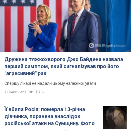
Її вбила Росія: померла 13-річна
дівчинка, поранена внаслідок
російської атаки на Сумщину. Фото
Того дня під час російського обстрілу загинули
її брат, вітчим та бабуся
6 годин тому
8,7 т.
Чому в СРСР лікарі носили лише білі
халати
У цьому був як практичний, так і символічний
сенс
5 годин тому
1,8 т.