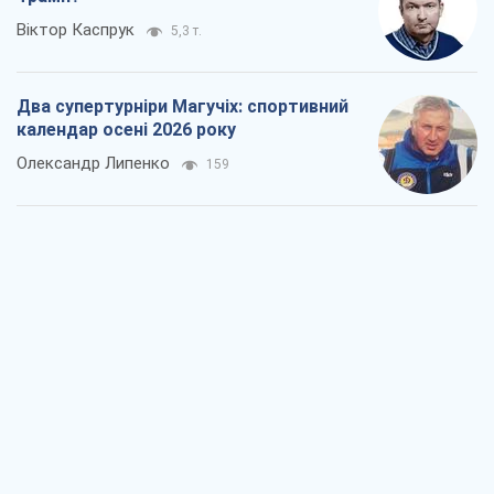
Ракетний щит і меч України: ставка на
виробництво власних ракет
Кирило Татарінов
663
Посмертна "презумпція винуватості":
хто дозволив ТЦК судити загиблих
захисників
Марина Ставнійчук
2,5 т.
Росія прагне деморалізувати
український тил. Що варто собі
нагадати