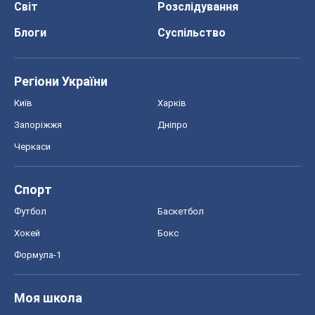
Формула-1
Моя школа
ГДЗ
Підручники
Онлайн уроки
ДПА
ЗНО
НМТ
СНД посібники
Авто
Тест Драйв
Електромобілі
Акції
Сервіс
Food Oboz
Рецепти
Напої