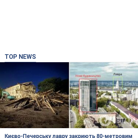
Києво-Печерську лавру закриють 80-метровим
"монстром"? Чому влада Києва відмовилась
зупиняти будівництво хмарочоса
"московського вірянина"
Яка реакція Кличка на петицію щодо скасування будівництва
4 часа назад
38,2 т.
Армія РФ запустила по Одесі 11 ракет різного
типу та до 100 дронів: горіли історичні будівлі,
є постраждалі. Фото та відео
Для терору ворог застосував ракети та дрони