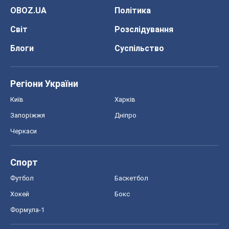
Спорт
Футбол
Баскетбол
Хокей
Бокс
Формула-1
Моя школа
ГДЗ
Підручники
Онлайн уроки
ДПА
ЗНО
НМТ
СНД посібники
Авто
Тест Драйв
Електромобілі