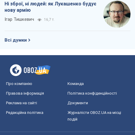
Про компанію
Команда
Правова інформація
Політика конфіденційності
Реклама на сайті
Документи
Редакційна політика
Журналісти OBOZ.UA на місці
подій
OBOZ.UA
Політика
Світ
Розслідування
Блоги
Суспільство
Регіони України
Київ
Харків
Запоріжжя
Дніпро
Черкаси