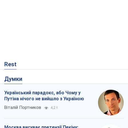
Думки
Український парадокс, або Чому у
Путіна нічого не вийшло з Україною
Віталій Портников
4,2 т.
Москва висуває претензії Пекіну:
дружба перетворюється на залежність
Росії від Китаю
Віктор Каспрук
5,7 т.
Дух Анкоріджа остаточно випарувався
Віктор Андрусів
630