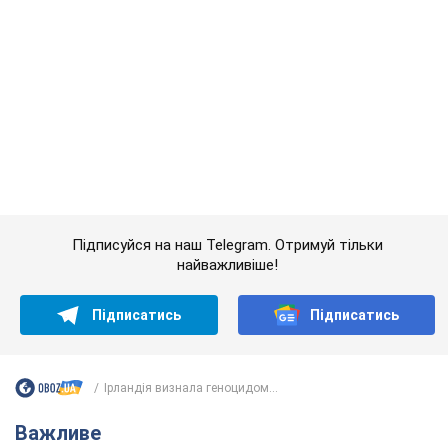
найважливіше!
Підписатись
Підписатись
Ірландія визнала геноцидом...
Важливе
Якою була оригінальна версія гімну України та