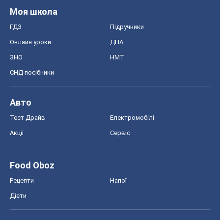
Акції
Сервіс
Food Oboz
Рецепти
Напої
Дієти
Економіка
Ринки та компанії
Макроекономіка
MedOboz
Новини медицини
MAMACLUB
Шоу
Афіша
Плітки