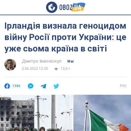
Ірландія визнала геноцидом
війну Росії проти України: це
уже сьома країна в світі
Дмитро Іванческул
War
2.06.2022 12:35
13,6 т.
1986
РУС