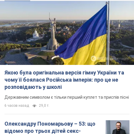
чому її боялася Російська імперія: про це не
розповідають у школі
Державним символом є тільки перший куплет та приспів пісні
6 часов назад
29,0 т.
Олександру Пономарьову – 53: що
відомо про трьох дітей секс-
символа 90-х та який вигляд вони
мають
За розвитком кар'єри артист не забував про
особисте щастя
12 часов назад
9,6 т.
У ПриватБанку розповіли, чи дійсні
долари 1996 року: чи приймають
обмінники та банки такі купюри
Що робити, якщо банки та обмінні пункти не
приймають старі долари