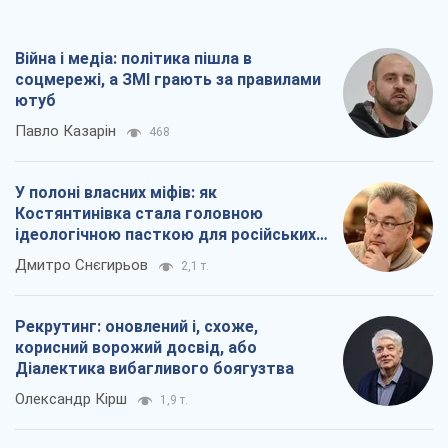
Дмитро Снєгирьов
2,1 т.
Рекрутинг: оновлений і, схоже,
корисний ворожий досвід, або
Діалектика вибагливого боягузтва
Олександр Кірш
1,9 т.
Ні зброї, ні людей: як Лукашенко будує
нову армію
Ігар Тишкевич
16,7 т.
Всі думки