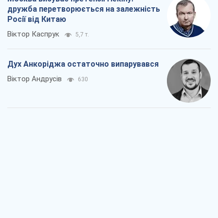
Війна і медіа: політика пішла в
соцмережі, а ЗМІ грають за правилами
ютуб
Павло Казарін
468
У полоні власних міфів: як
Костянтинівка стала головною
ідеологічною пасткою для російських
окупантів