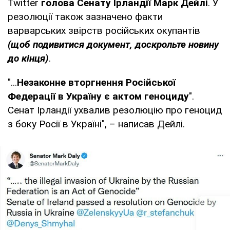
Twitter
голова Сенату Ірландії Марк Дейлі
. У
резолюції також зазначено факти
варварських звірств російських окупантів
(щоб подивитися документ, доскрольте новину
до кінця)
.
"...
Незаконне вторгнення Російської
Федерації в Україну є актом геноциду
".
Сенат Ірландії ухвалив резолюцію про геноцид
з боку Росії в Україні", – написав Дейлі.