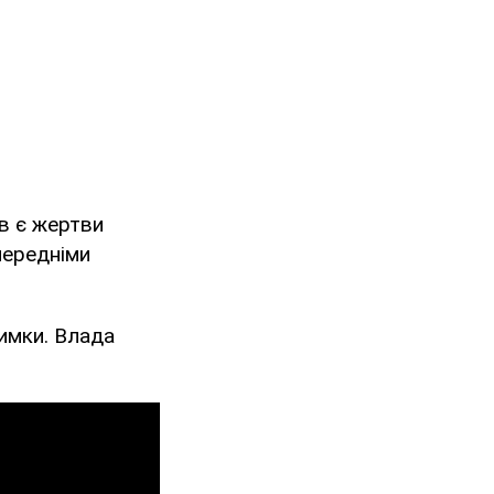
ів є жертви
передніми
имки. Влада