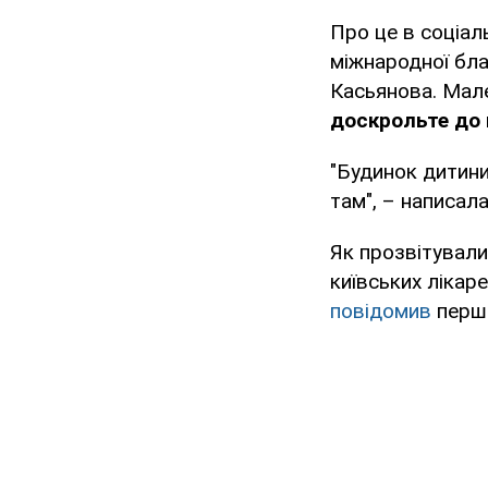
Про це в соціал
міжнародної благ
Касьянова. Мале
доскрольте до 
"Будинок дитини
там", – написал
Як прозвітували 
київських лікаре
повідомив
перши