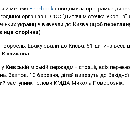
ьній мережі
Facebook
повідомила програмна дире
одійної організації СОС "Дитячі містечка Україна" 
ньких українців вивезли до Києва (
щоб перегляну
кінця сторінки
).
. Ворзель. Евакуювали до Києва. 51 дитина весь ц
а Касьянова.
у Київській міській держадміністрації, всіх перевез
нь. Завтра, 10 березня, дітей вивезуть до Західної
й заступник голови КМДА Микола Поворознік.