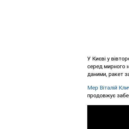
У Києві у вівтор
серед мирного 
даними, ракет з
Мер Віталій Кли
продовжує забе