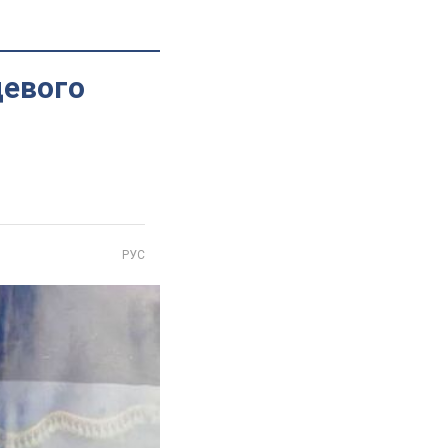
цевого
РУС