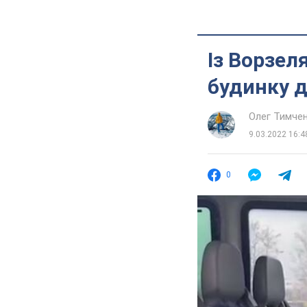
Із Ворзел
будинку д
Олег Тимче
9.03.2022 16:4
0