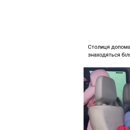
Столиця допома
знаходяться біля