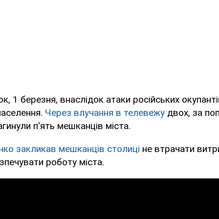
ок, 1 березня, внаслідок атаки російських окупант
населення.
Через влучання в телевежу
двох, за по
агинули п'ять мешканців міста.
чко закликав мешканців столиці
не втрачати витр
зпечувати роботу міста.