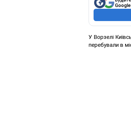
Google
У Ворзелі Київс
перебували в мі