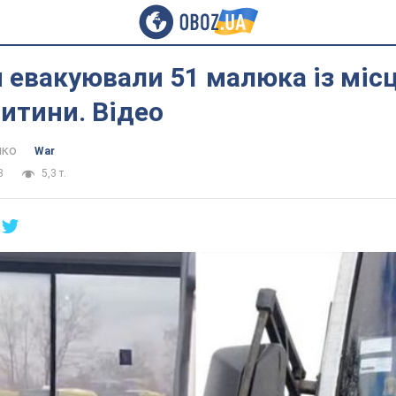
я евакуювали 51 малюка із міс
итини. Відео
нко
War
8
5,3 т.