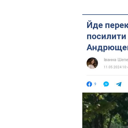
Йде перек
посилити 
Андрюще
Іванна Шеп
11.05.2024 10:
9