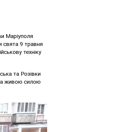
ви Маріуполя
и свята 9 травня
йськову техніку
ська та Розівки
 та живою силою