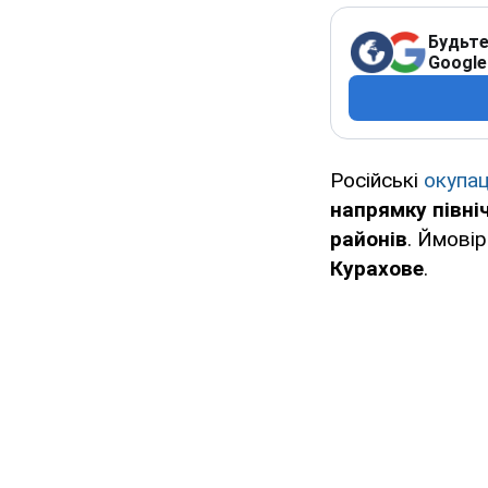
Будьте
Google
Російські
окупац
напрямку півні
районів
. Ймові
Курахове
.