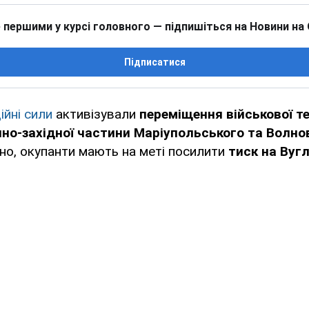
 першими у курсі головного — підпишіться на Новини на
Підписатися
ійні сили
активізували
переміщення військової те
чно-західної частини Маріупольського та Волно
рно, окупанти мають на меті посилити
тиск на Вуг