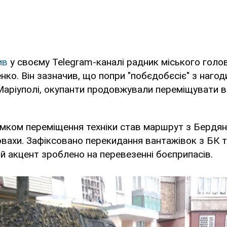
ив
у своєму Telegram-каналі радник міського голо
о. Він зазначив, що попри "побєдобєсіє" з нагод
аріуполі, окупанти продовжували переміщувати ві
мком переміщення техніки став маршрут з Бердян
овахи. Зафіксовано перекидання вантажівок з БК
й акцент зроблено на перевезенні боєприпасів.