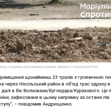
реміщення щонайменш 23 тралів з гусеничною тех
ка через Нікольський район в об’їзд трас одразу в
 далі в бік Волновахи/Вугледара/Курахового. Це 
ніки, зафіксоване в цьому напрямку за останні пів
ступу", – повідомив Андрющенко.