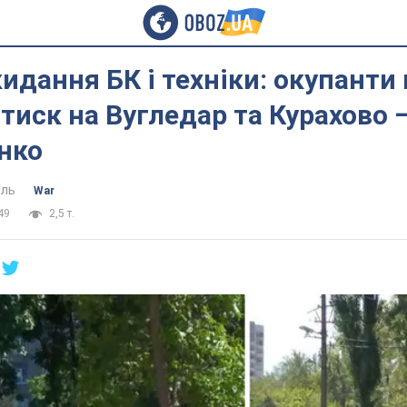
идання БК і техніки: окупанти
тиск на Вугледар та Курахово 
нко
ель
War
49
2,5 т.