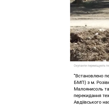
"Встановлено пе
БМП) з м. Розів
Малоянисоль та
перекидання тех
Авдіївського на