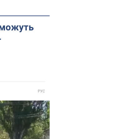
 можуть
–
РУС