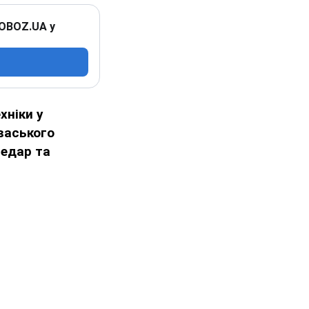
 OBOZ.UA у
хніки
у
васького
ледар та