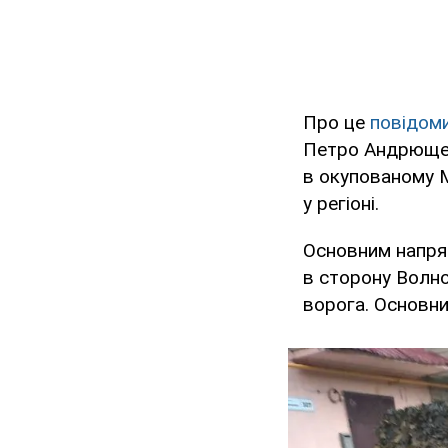
Про це
повідом
Петро Андрющенк
в окупованому М
у регіоні.
Основним напря
в сторону Волн
ворога. Основни