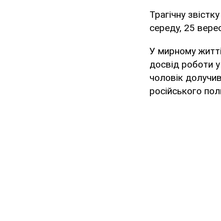
Трагічну звістк
середу, 25 вере
У мирному житті
досвід роботи у
чоловік долучив
російського по