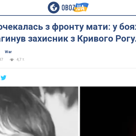
очекалась з фронту мати: у боя
агинув захисник з Кривого Рогу
War
37
4,7 т.