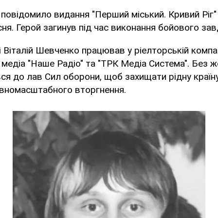
у повідомило видання "Перший міський. Кривий Ріг"
сня. Герой загинув під час виконання бойового зав
 Віталій Шевченко працював у ріелторській компан
 медіа "Наше Радіо" та "ТРК Медіа Система". Без 
ся до лав Сил оборони, щоб захищати рідну країну
лвномасштабного вторгнення.