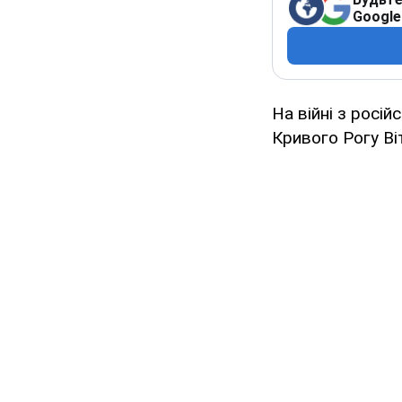
Google
На війні з росій
Кривого Рогу Ві