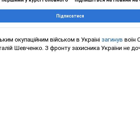
Підписатися
ським окупаційним військом в Україні
загинув
воїн 
талій Шевченко. З фронту захисника України не до