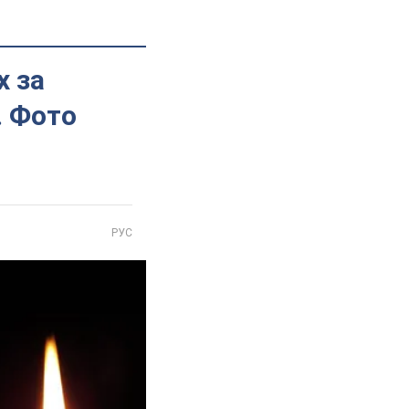
х за
. Фото
РУС