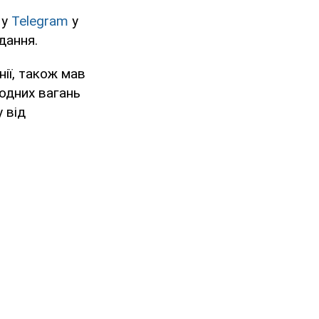
 у
Telegram
у
дання.
ії, також мав
жодних вагань
 від