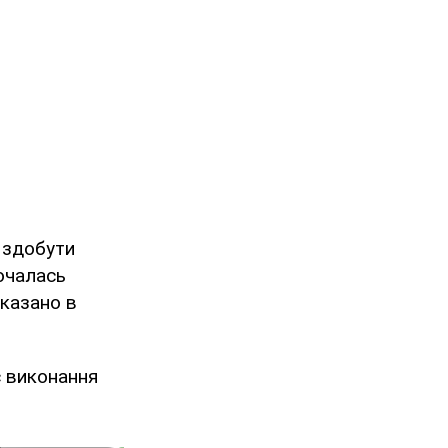
 здобути
почалась
сказано в
ас виконання