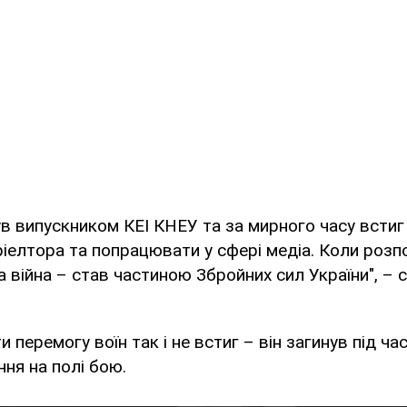
в випускником КЕІ КНЕУ та за мирного часу встиг
ріелтора та попрацювати у сфері медіа. Коли роз
війна – став частиною Збройних сил України", – 
и перемогу воїн так і не встиг – він загинув під ч
ня на полі бою.