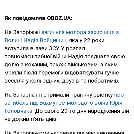
Як повідомляв OBOZ.UA:
На Запоріжжі
загинула молода захисниця з
Волині Надія Войцишин,
яка у 22 роки
вступила в лави ЗСУ. У розпал
повномасштабної війни Надія поєднала свою
долю з коханим, також військовим, з яким
мріяли після перемоги відсвяткувати гучне
весілля у колі рідних, друзів та побратимів.
На Закарпатті отримали трагічну звістку
про
загибель під Бахмутом молодого воїна Юрія
Головчака.
До свого 29-го дня народження він
не дожив п'ять днів.
На Запорізькому напрямку під час виконання