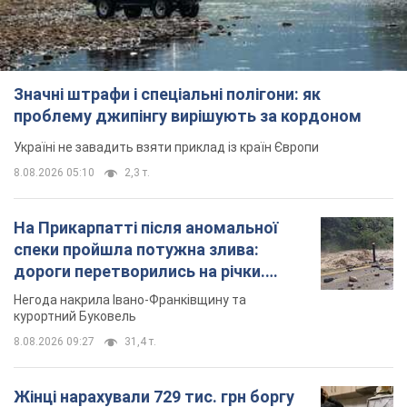
Значні штрафи і спеціальні полігони: як
проблему джипінгу вирішують за кордоном
Україні не завадить взяти приклад із країн Європи
8.08.2026 05:10
2,3 т.
На Прикарпатті після аномальної
спеки пройшла потужна злива:
дороги перетворились на річки.
Відео
Негода накрила Івано-Франківщину та
курортний Буковель
8.08.2026 09:27
31,4 т.
Жінці нарахували 729 тис. грн боргу