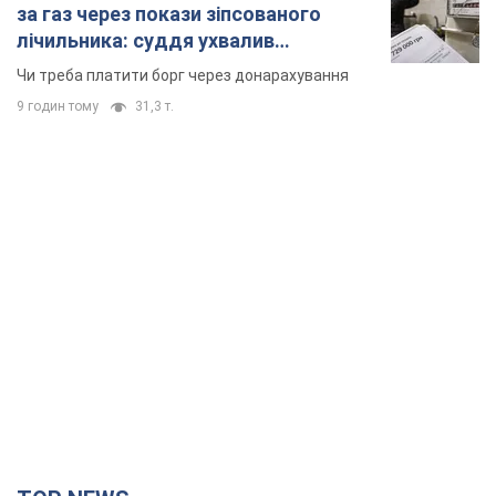
за газ через покази зіпсованого
лічильника: суддя ухвалив
неочікуване рішення
Чи треба платити борг через донарахування
9 годин тому
31,3 т.