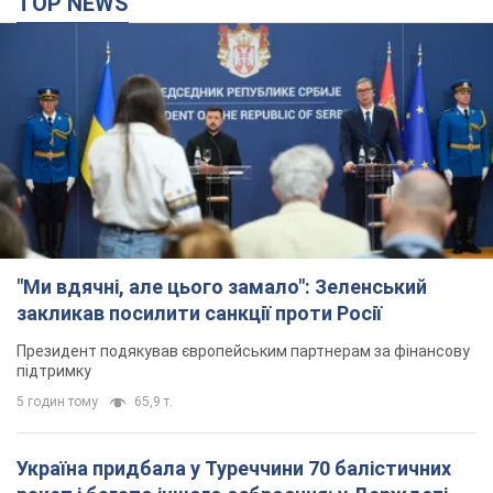
TOP NEWS
"Ми вдячні, але цього замало": Зеленський
закликав посилити санкції проти Росії
Президент подякував європейським партнерам за фінансову
підтримку
5 годин тому
65,9 т.
Україна придбала у Туреччини 70 балістичних