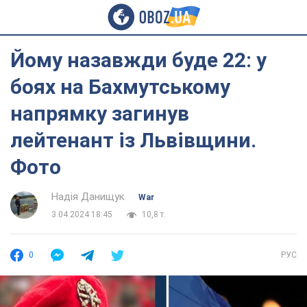
Йому назавжди буде 22: у
боях на Бахмутському
напрямку загинув
лейтенант із Львівщини.
Фото
Надія Данищук
War
3.04.2024 18:45
10,8 т.
0
РУС