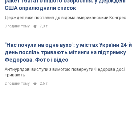
ракет і багато іншого озброєння: у Держдепі
США оприлюднили список
Держдеп вже поставив до відома американський Конгрес
3 години тому
7,3 т.
"Нас почули на одне вухо": у містах України 24-й
день поспіль тривають мітинги на підтримку
Федорова. Фото і відео
Антиурядові виступи з вимогою повернути Федорова досі
тривають
2 години тому
2,6 т.