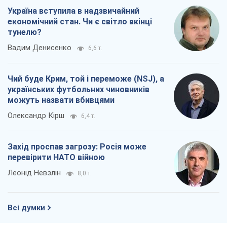
Україна вступила в надзвичайний
економічний стан. Чи є світло вкінці
тунелю?
Вадим Денисенко
6,6 т.
Чий буде Крим, той і переможе (NSJ), а
українських футбольних чиновників
можуть назвати вбивцями
Олександр Кірш
6,4 т.
Захід проспав загрозу: Росія може
перевірити НАТО війною
Леонід Невзлін
8,0 т.
Всі думки