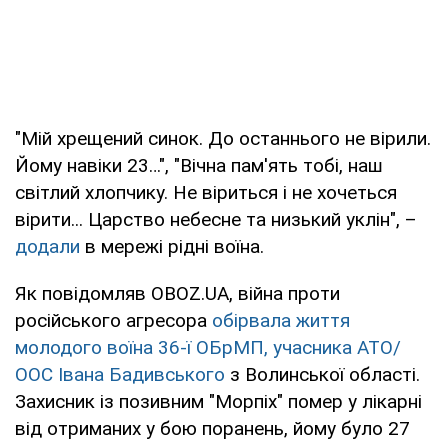
"Мій хрещений синок. До останнього не вірили.
Йому навіки 23…", "Вічна пам'ять тобі, наш
світлий хлопчику. Не віриться і не хочеться
вірити... Царство небесне та низький уклін", –
додали
в мережі рідні воїна.
Як повідомляв OBOZ.UA, війна проти
російського агресора
обірвала життя
молодого воїна 36-ї ОБрМП, учасника АТО/
ООС Івана Бадивського
з Волинської області.
Захисник із позивним "Морпіх" помер у лікарні
від отриманих у бою поранень, йому було 27