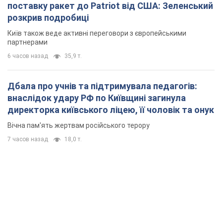
поставку ракет до Patriot від США: Зеленський
розкрив подробиці
Київ також веде активні переговори з європейськими
партнерами
6 часов назад
35,9 т.
Дбала про учнів та підтримувала педагогів:
внаслідок удару РФ по Київщині загинула
директорка київського ліцею, її чоловік та онук
Вічна пам'ять жертвам російського терору
7 часов назад
18,0 т.