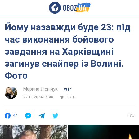
Йому назавжди буде 23: під
час виконання бойового
завдання на Харківщині
загинув снайпер із Волині.
Фото
Марина Ліснічук
War
22.11.2024 05:48
9,7 т.
47
РУС