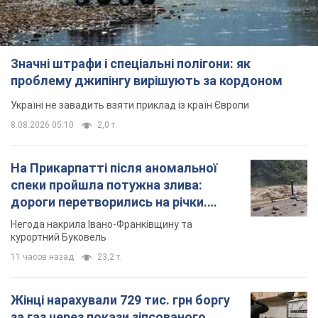
Значні штрафи і спеціальні полігони: як
проблему джипінгу вирішують за кордоном
Україні не завадить взяти приклад із країн Європи
8.08.2026 05:10
2,0 т.
На Прикарпатті після аномальної
спеки пройшла потужна злива:
дороги перетворились на річки.
Відео
Негода накрила Івано-Франківщину та
курортний Буковель
11 часов назад
23,2 т.
Жінці нарахували 729 тис. грн боргу
за газ через покази зіпсованого