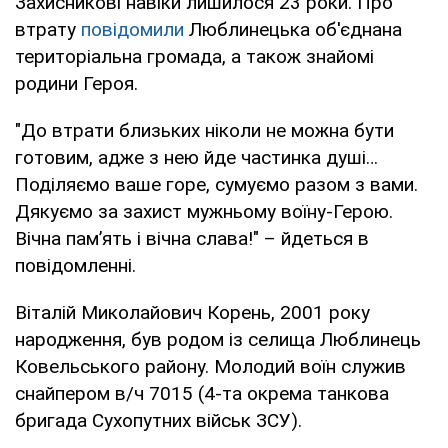
Захисникові навіки лишилося 23 роки. Про
втрату
повідомили
Люблинецька об'єднана
територіальна громада, а також знайомі
родини Героя.
"До втрати близьких ніколи не можна бути
готовим, адже з нею йде частинка душі…
Поділяємо ваше горе, сумуємо разом з вами.
Дякуємо за захист мужньому воїну-Герою.
Вічна пам’ять і вічна слава!" – йдеться в
повідомленні.
Віталій Миколайович Корень, 2001 року
народження, був родом із селища Люблинець
Ковельського району. Молодий воїн служив
снайпером в/ч 7015 (4-та окрема танкова
бригада Сухопутних військ ЗСУ).