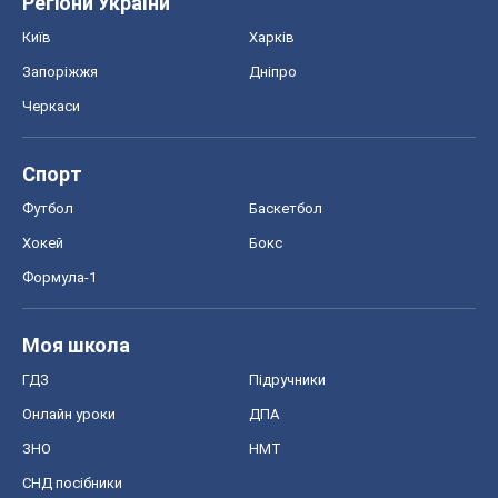
Регіони України
Київ
Харків
Запоріжжя
Дніпро
Черкаси
Спорт
Футбол
Баскетбол
Хокей
Бокс
Формула-1
Моя школа
ГДЗ
Підручники
Онлайн уроки
ДПА
ЗНО
НМТ
СНД посібники