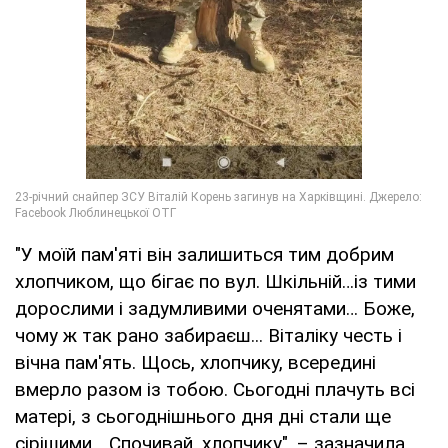
"У моїй пам'яті він залишиться тим добрим
хлопчиком, що бігає по вул. Шкільній…із тими
дорослими і задумливими оченятами… Боже,
чому ж так рано забираєш... Віталіку честь і
вічна пам'ять. Щось, хлопчику, всередині
вмерло разом із тобою. Сьогодні плачуть всі
матері, з сьогоднішнього дня дні стали ще
сірішими… Спочивай, хлопчику", – зазначила