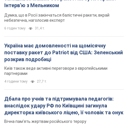
Інтерв’ю з Мельником
Думка, що в Росії закінчаться балістичні ракети, вкрай
небезпечна, наголосив експерт
6 годин тому
31,4 т.
Україна має домовленості на щомісячну
поставку ракет до Patriot від США: Зеленський
розкрив подробиці
Київ також веде активні переговори з європейськими
партнерами
4 години тому
27,7 т.
Дбала про учнів та підтримувала педагогів:
внаслідок удару РФ по Київщині загинула
директорка київського ліцею, її чоловік та онук
Вічна пам'ять жертвам російського терору