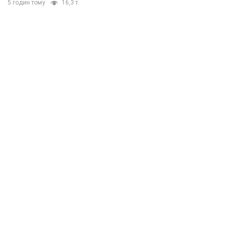
5 годин тому
16,3 т.