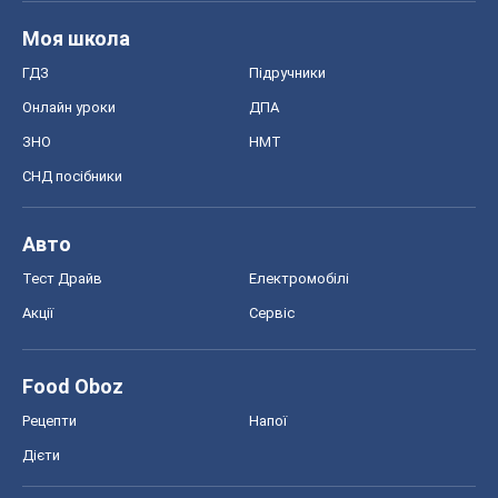
Моя школа
ГДЗ
Підручники
Онлайн уроки
ДПА
ЗНО
НМТ
СНД посібники
Авто
Тест Драйв
Електромобілі
Акції
Сервіс
Food Oboz
Рецепти
Напої
Дієти