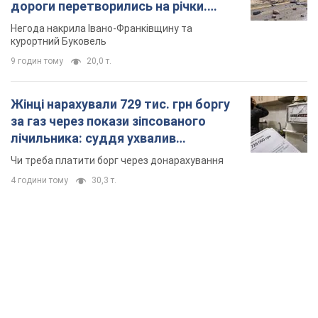
дороги перетворились на річки.
Відео
Негода накрила Івано-Франківщину та
курортний Буковель
9 годин тому
20,0 т.
Жінці нарахували 729 тис. грн боргу
за газ через покази зіпсованого
лічильника: суддя ухвалив
неочікуване рішення
Чи треба платити борг через донарахування
4 години тому
30,3 т.