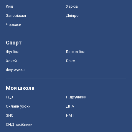
Київ
Харків
Запоріжжя
Дніпро
Черкаси
Спорт
Футбол
Баскетбол
Хокей
Бокс
Формула-1
Моя школа
ГДЗ
Підручники
Онлайн уроки
ДПА
ЗНО
НМТ
СНД посібники