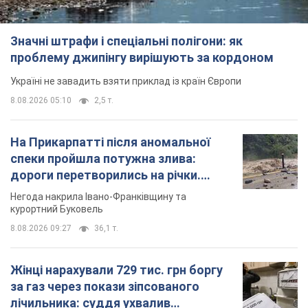
Значні штрафи і спеціальні полігони: як
проблему джипінгу вирішують за кордоном
Україні не завадить взяти приклад із країн Європи
8.08.2026 05:10
2,5 т.
На Прикарпатті після аномальної
спеки пройшла потужна злива:
дороги перетворились на річки.
Відео
Негода накрила Івано-Франківщину та
курортний Буковель
8.08.2026 09:27
36,1 т.
Жінці нарахували 729 тис. грн боргу
за газ через покази зіпсованого
лічильника: суддя ухвалив