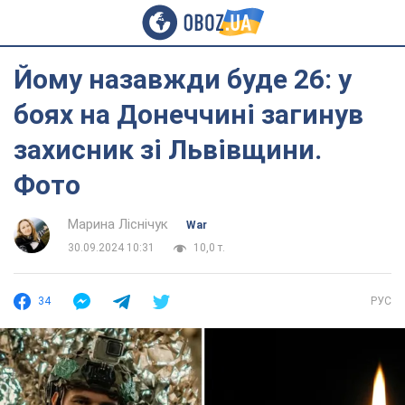
Йому назавжди буде 26: у
боях на Донеччині загинув
захисник зі Львівщини.
Фото
Марина Ліснічук
War
30.09.2024 10:31
10,0 т.
34
РУС