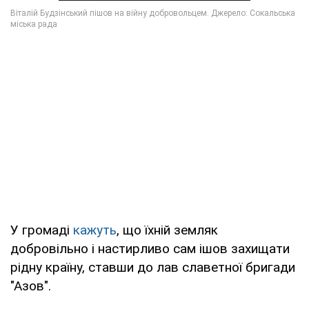
У громаді
кажуть
, що їхній земляк
добровільно і настирливо сам ішов захищати
рідну країну, ставши до лав славетної бригади
"Азов".