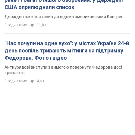
США оприлюднили список
Держдеп вже поставив до відома американський Конгрес
8 годин тому
11,8 т.
"Нас почули на одне вухо": у містах України 24-й
день поспіль тривають мітинги на підтримку
Федорова. Фото і відео
Антиурядові виступи з вимогою повернути Федорова досі
тривають
8 годин тому
4,6 т.