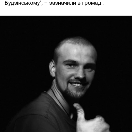
Будзінському", – зазначили в громаді.