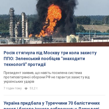
Росія стягнула під Москву три кола захисту
ППО: Зеленський пообіцяв "знаходити
технології" протидії
Президент заявив, що навіть посилена система
протиповітряної оборони РФ не гарантує захисту від
українських ударів
7 годин тому
53,2 т.
Україна придбала у Туреччини 70 балістичних
ракет і багато іншого озброєння: у Держдепі