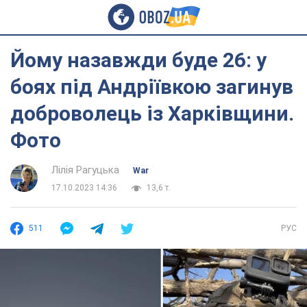
Йому назавжди буде 26: у
боях під Андріївкою загинув
доброволець із Харківщини.
Фото
Лілія Рагуцька
War
17.10.2023 14:36
13,6 т.
511
РУС