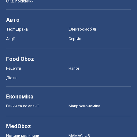
СНД посібники
Авто
Тест Драйв
Електромобілі
Акції
Сервіс
Food Oboz
Рецепти
Напої
Дієти
Економіка
Ринки та компанії
Макроекономіка
MedOboz
Новини медицини
MAMACLUB