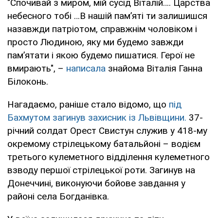
"Спочивай з миром, мій сусід Віталій…. Царства
небесного тобі …В нашій памʼяті ти залишишся
назавжди патріотом, справжнім чоловіком і
просто Людиною, яку ми будемо завжди
памʼятати і якою будемо пишатися. Герої не
вмирають", –
написала
знайома Віталія Ганна
Білоконь.
Нагадаємо, раніше стало відомо, що
під
Бахмутом загинув захисник із Львівщини.
37-
річний солдат Орест Свистун служив у 418-му
окремому стрілецькому батальйоні – водієм
третього кулеметного відділення кулеметного
взводу першої стрілецької роти. Загинув на
Донеччині, виконуючи бойове завдання у
районі села Богданівка.