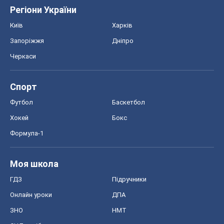
Регіони України
Київ
Харків
Запоріжжя
Дніпро
Черкаси
Спорт
Футбол
Баскетбол
Хокей
Бокс
Формула-1
Моя школа
ГДЗ
Підручники
Онлайн уроки
ДПА
ЗНО
НМТ