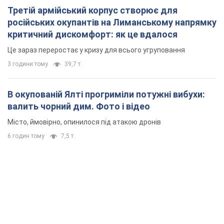
Третій армійський корпус створює для
російських окупантів на Лиманському напрямку
критичний дискомфорт: як це вдалося
Це зараз переростає у кризу для всього угруповання
3 години тому
39,7 т.
В окупованій Ялті прогриміли потужні вибухи:
валить чорний дим. Фото і відео
Місто, ймовірно, опинилося під атакою дронів
6 годин тому
7,5 т.