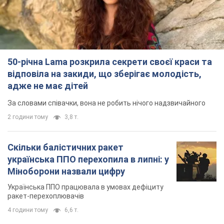
50-річна Lama розкрила секрети своєї краси та
відповіла на закиди, що зберігає молодість,
адже не має дітей
За словами співачки, вона не робить нічого надзвичайного
2 години тому
3,8 т.
Скільки балістичних ракет
українська ППО перехопила в липні: у
Міноборони назвали цифру
Українська ППО працювала в умовах дефіциту
ракет-перехоплювачів
4 години тому
6,6 т.