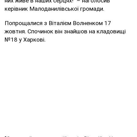
них живе в наших серцях!" – наголосив
керівник Малоданилівської громади.
Попрощалися з Віталієм Волненком 17
жовтня. Спочинок він знайшов на кладовищі
№18 у Харкові.