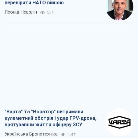
перевірити НАТО війною
Леонід Невзлін
564
"Варта" та "Новатор" витримали
кулеметний обстріл і удар FPV-дрона,
врятувавши життя офіцеру ЗСУ
Українська Бронетехніка
1,4 т.