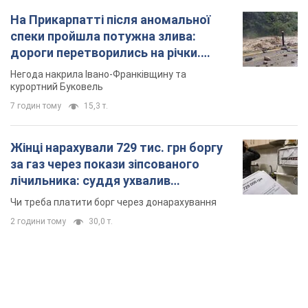
На Прикарпатті після аномальної
спеки пройшла потужна злива:
дороги перетворились на річки.
Відео
Негода накрила Івано-Франківщину та
курортний Буковель
7 годин тому
15,3 т.
Жінці нарахували 729 тис. грн боргу
за газ через покази зіпсованого
лічильника: суддя ухвалив
неочікуване рішення
Чи треба платити борг через донарахування
2 години тому
30,0 т.