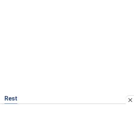
Rest
Думки
Збіг інтересів двох цинічних гравців чи