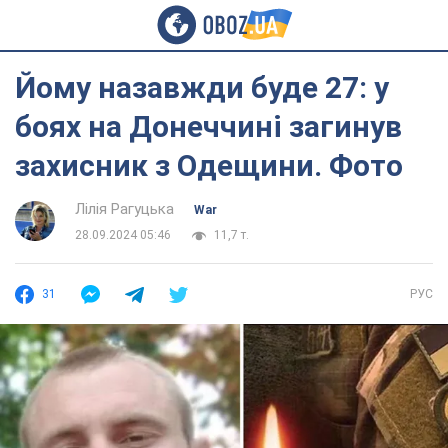
Йому назавжди буде 27: у
боях на Донеччині загинув
захисник з Одещини. Фото
Лілія Рагуцька
War
28.09.2024 05:46
11,7 т.
31
РУС