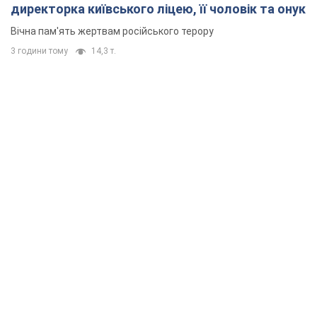
директорка київського ліцею, її чоловік та онук
Вічна пам'ять жертвам російського терору
3 години тому
14,3 т.